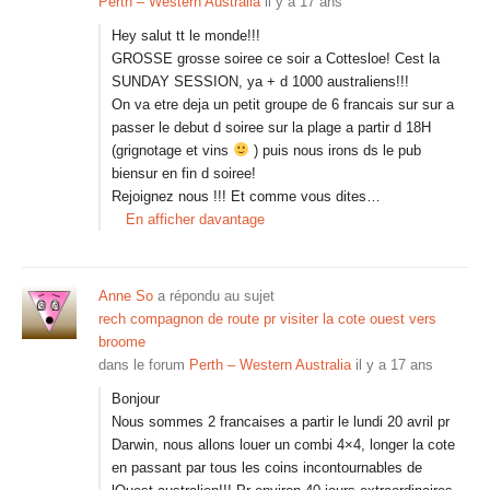
Perth – Western Australia
il y a 17 ans
Hey salut tt le monde!!!
GROSSE grosse soiree ce soir a Cottesloe! Cest la
SUNDAY SESSION, ya + d 1000 australiens!!!
On va etre deja un petit groupe de 6 francais sur sur a
passer le debut d soiree sur la plage a partir d 18H
(grignotage et vins
) puis nous irons ds le pub
biensur en fin d soiree!
Rejoignez nous !!! Et comme vous dites…
En afficher davantage
Anne So
a répondu au sujet
rech compagnon de route pr visiter la cote ouest vers
broome
dans le forum
Perth – Western Australia
il y a 17 ans
Bonjour
Nous sommes 2 francaises a partir le lundi 20 avril pr
Darwin, nous allons louer un combi 4×4, longer la cote
en passant par tous les coins incontournables de