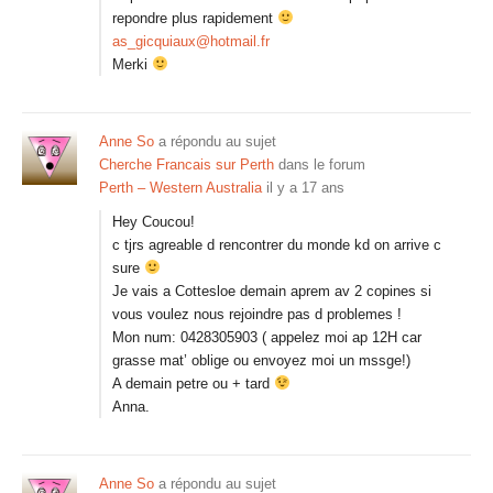
repondre plus rapidement
as_gicquiaux@hotmail.fr
Merki
Anne So
a répondu au sujet
Cherche Francais sur Perth
dans le forum
Perth – Western Australia
il y a 17 ans
Hey Coucou!
c tjrs agreable d rencontrer du monde kd on arrive c
sure
Je vais a Cottesloe demain aprem av 2 copines si
vous voulez nous rejoindre pas d problemes !
Mon num: 0428305903 ( appelez moi ap 12H car
grasse mat’ oblige ou envoyez moi un mssge!)
A demain petre ou + tard
Anna.
Anne So
a répondu au sujet