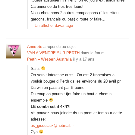
lOuest australien!!! Pr environ 40 jours extraordinaires
Ca annonce du tres tres lourd!
Nous cherchons 2 autres compagnons (filles et/ou
garcons, francais ou pas) d route pr faire…
En afficher davantage
Anne So
a répondu au sujet
VAN A VENDRE SUR PERTH
dans le forum
Perth – Western Australia
il y a 17 ans
Salut
On serait interesse aussi. On est 2 francaises a
vouloir bouger d Perth ds les environs du 20 avril pr
Darwin en passant par Broome!
Du coup on pourrait tjrs faire un bout c chemin
ensemble
LE combi est-il 4×4?!
Vs pouvez nous joindre ds un premier temps a cette
adresse:
as_gicquiaux@hotmail.fr
Cya