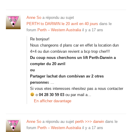
Anne So
a répondu au sujet
PERTH to DARWIN le 20 avril en 40 jours
dans le
forum
Perth – Western Australia
il y a 17 ans
Re bonjour!
Nous changeons d plans car en effet la location dun
4×4 ou dun combivan revient a bcp trop cher!!!
Du coup nous cherchons un lift Perth-Darwin a
compter du 20 avril
ou
Partager lachat dun combivan av 2 otres
personne
s …
Si vous etes interesses nhesitez pas a nous contacter
o
04 28 30 59 03
ou par mail a…
En afficher davantage
Anne So
a répondu au sujet
perth >>> darwin
dans le
forum
Perth – Western Australia
il y a 17 ans