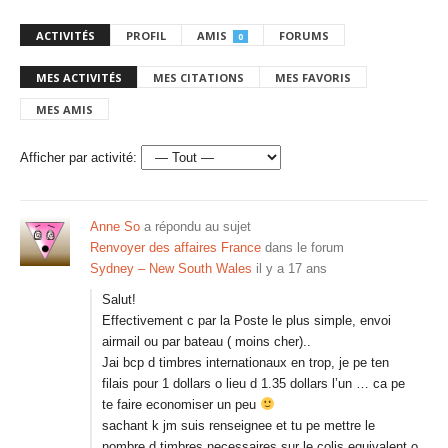
ACTIVITÉS
PROFIL
AMIS
FORUMS
0
MES ACTIVITÉS
MES CITATIONS
MES FAVORIS
MES AMIS
Afficher par activité:
Anne So
a répondu au sujet
Renvoyer des affaires France
dans le forum
Sydney – New South Wales
il y a 17 ans
Salut!
Effectivement c par la Poste le plus simple, envoi
airmail ou par bateau ( moins cher)..
Jai bcp d timbres internationaux en trop, je pe ten
filais pour 1 dollars o lieu d 1.35 dollars l’un … ca pe
te faire economiser un peu
sachant k jm suis renseignee et tu pe mettre le
nombre d timbres necessaires sur le colis equivalent o