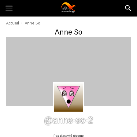
Australia-
Accueil
Anne So
Anne So
australie.com
@anne-so-2
Pas d’activité récente