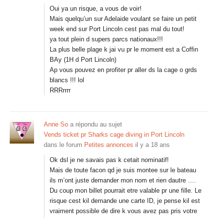
Oui ya un risque, a vous de voir!
Mais quelqu’un sur Adelaide voulant se faire un petit
week end sur Port Lincoln cest pas mal du tout!
ya tout plein d supers parcs nationaux!!!
La plus belle plage k jai vu pr le moment est a Coffin
BAy (1H d Port Lincoln)
Ap vous pouvez en profiter pr aller ds la cage o grds
blancs !!! lol
RRRrrrr
Anne So
a répondu au sujet
Vends ticket pr Sharks cage diving in Port Lincoln
dans le forum
Petites annonces
il y a 18 ans
Ok dsl je ne savais pas k cetait nominatif!
Mais de toute facon qd je suis montee sur le bateau
ils m’ont juste demander mon nom et rien dautre ….
Du coup mon billet pourrait etre valable pr une fille. Le
risque cest kil demande une carte ID, je pense kil est
vraiment possible de dire k vous avez pas pris votre