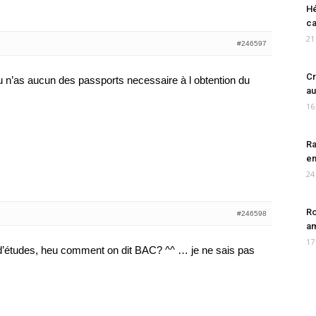
Hé
ca
21
#246597
Cr
 n’as aucun des passports necessaire à l obtention du
au
16
Ra
en
24
Ro
#246598
am
17
d’études, heu comment on dit BAC? ^^ … je ne sais pas