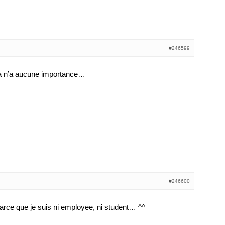
#246599
ça n’a aucune importance…
#246600
arce que je suis ni employee, ni student… ^^