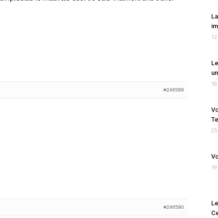
La
im
12
Le
un
10
#246589
Vo
Te
25
Vo
19
Le
#246590
Ce