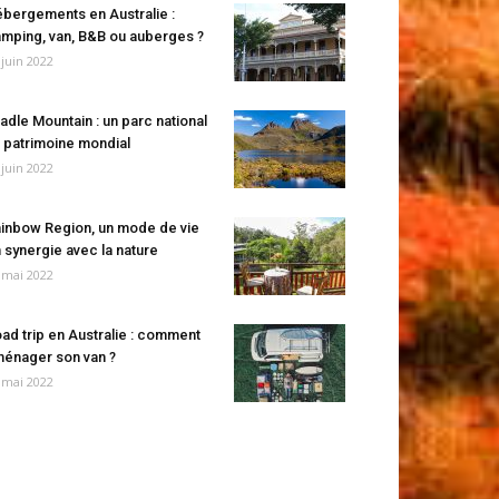
bergements en Australie :
mping, van, B&B ou auberges ?
 juin 2022
adle Mountain : un parc national
 patrimoine mondial
 juin 2022
inbow Region, un mode de vie
 synergie avec la nature
 mai 2022
ad trip en Australie : comment
énager son van ?
 mai 2022