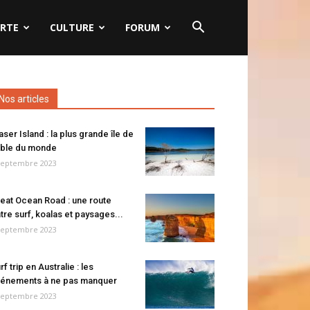
RTE
CULTURE
FORUM
Nos articles
aser Island : la plus grande île de
ble du monde
septembre 2023
eat Ocean Road : une route
tre surf, koalas et paysages...
septembre 2023
rf trip en Australie : les
énements à ne pas manquer
septembre 2023