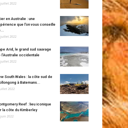
 juillet 2022
ier en Australie : une
périence que l’on vous conseille
...
 juillet 2022
pe Arid, le grand sud sauvage
 l’Australie occidentale
 juillet 2022
w South Wales : la côte sud de
llongong à Batemans...
juillet 2022
ntgomery Reef : lieu iconique
r la côte du Kimberley
 juin 2022