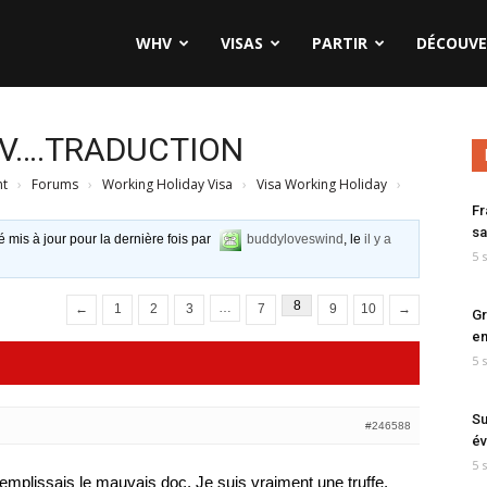
WHV
VISAS
PARTIR
DÉCOUVE
HV….TRADUCTION
nt
›
Forums
›
Working Holiday Visa
›
Visa Working Holiday
›
Fr
sa
é mis à jour pour la dernière fois par
buddyloveswind
, le
il y a
5 
8
…
←
1
2
3
7
9
10
→
Gr
en
5 
Su
#246588
év
5 
 remplissais le mauvais doc. Je suis vraiment une truffe.