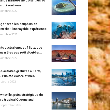
ande Barrière de Corail : les 10
es qui vont vous...
 octobre 2022
ger avec les dauphins en
stralie : l’incroyable expérience
 octobre 2022
its australiennes : 7 lieux que
us n’êtes pas prêt d’oublier...
 octobre 2022
s activités gratuites à Perth,
ur un été coloré et bien...
octobre 2022
wnsville, point stratégique du
rd tropical Queensland
 septembre 2022