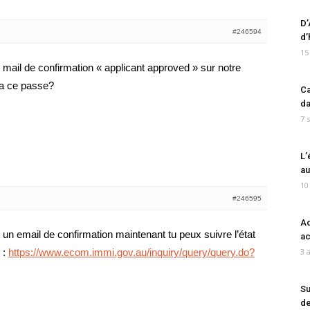
D’
#246594
d’
15
e mail de confirmation « applicant approved » sur notre
ca ce passe?
Ca
da
7 
L’
au
10
#246595
Ad
 un email de confirmation maintenant tu peux suivre l’état
ac
 :
https://www.ecom.immi.gov.au/inquiry/query/query.do?
3 
Su
de