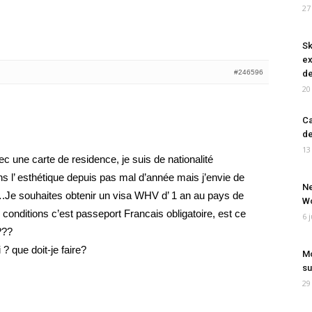
27
Sk
ex
#246596
de
20
Ca
de
13
c une carte de residence, je suis de nationalité
ns l’ esthétique depuis pas mal d’année mais j’envie de
Ne
….Je souhaites obtenir un visa WHV d’ 1 an au pays de
Wo
onditions c’est passeport Francais obligatoire, est ce
6 
???
 que doit-je faire?
Mo
su
29