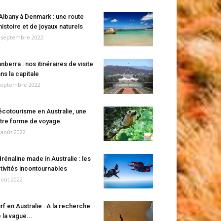
Albany à Denmark : une route
histoire et de joyaux naturels
 septembre 2022
nberra : nos itinéraires de visite
ns la capitale
septembre 2022
écotourisme en Australie, une
tre forme de voyage
 août 2022
rénaline made in Australie : les
tivités incontournables
août 2022
rf en Australie : A la recherche
 la vague...