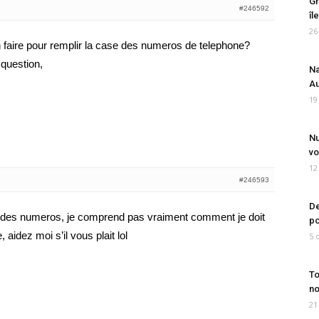
Gr
#246592
îl
26
n faire pour remplir la case des numeros de telephone?
 question,
Na
Au
19
Nu
vo
12
#246593
De
, des numeros, je comprend pas vraiment comment je doit
po
aidez moi s’il vous plait lol
5 
To
no
21