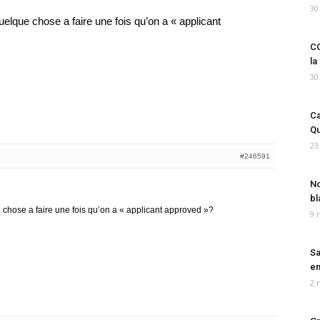
30
 quelque chose a faire une fois qu’on a « applicant
CO
la
30
Ca
Qu
23
#246591
No
bl
ue chose a faire une fois qu’on a « applicant approved »?
9 
Sa
em
2 