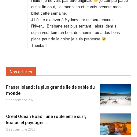
Hello ! je ne vais pas être originale
je compte partie
aussi fin aout, j’ai mon visa et je vais prendre mon
billet cette semaine.
J’hésite d’arriver à Sydney car ce sera encore
l’hiver… Brisbane est plus tentant ! alors idem si
qq’un veut faire un bout de chemin, ou a des bons
plans pour de la coloc je suis preneuse
Thanks !
Nos articles
Fraser Island : la plus grande île de sable du
monde
5 septembre 2023
Great Ocean Road : une route entre surf,
koalas et paysages...
5 septembre 2023