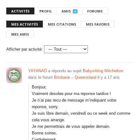
ACTIVITÉS
PROFIL
AMIS
FORUMS
0
MES ACTIVITÉS
MES CITATIONS
MES FAVORIS
MES AMIS
Afficher par activité:
YAYANAD
a répondu au sujet
Babysitting Mitchelton
dans le forum
Brisbane – Queensland
il y a 17 ans
Bonjour,
Vraiment desolee pour ma reponse tardive !
Je n’ai pas recu de message m’indiquant votre
reponse, sorry.
Je suis libre demain, vendredi ou ce week end comme
cela vous arrange.
Je me permettrais de vous appeler demain.
Bonne soiree,
Cordialement,