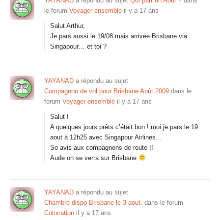
YAYANAD
a répondu au sujet
Qui part fin Août ?
dans
le forum
Voyager ensemble
il y a 17 ans
Salut Arthur,
Je pars aussi le 19/08 mais arrivée Brisbane via
Singapour… et toi ?
YAYANAD
a répondu au sujet
Compagnon de vol pour Brisbane Août 2009
dans le
forum
Voyager ensemble
il y a 17 ans
Salut !
A quelques jours prêts c’était bon ! moi je pars le 19
aout à 12h25 avec Singapour Airlines…
So avis aux compagnons de route !!
Aude on se verra sur Brisbane
YAYANAD
a répondu au sujet
Chambre dispo Brisbane le 3 aout.
dans le forum
Colocation
il y a 17 ans