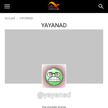
Australia-
Accueil
YAYANAD
YAYANAD
australie.com
@yayanad
Pas d’activité récente