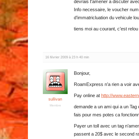
devrais t’amener a discuter ave
Info necessaire, le voucher numb
d’immatricluation du vehicule loue
tiens moi au courant, c’est relou 
16 février 2009 à 23 h 40 min
Bonjour,
RoamExpress n’a rien a voir avec
Pay online at
http://www.eastern
sullivan
Membre
demande a un ami qui a un Tag de
fais pour mes potes ca fonctionn
Payer un toll avec un tag n’amen
passent a 20$ avec le second ra