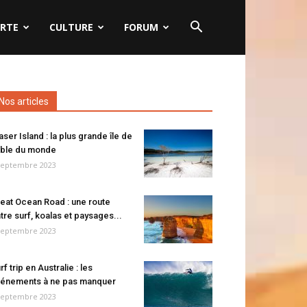
RTE
CULTURE
FORUM
Nos articles
aser Island : la plus grande île de
ble du monde
septembre 2023
eat Ocean Road : une route
tre surf, koalas et paysages...
septembre 2023
rf trip en Australie : les
énements à ne pas manquer
septembre 2023