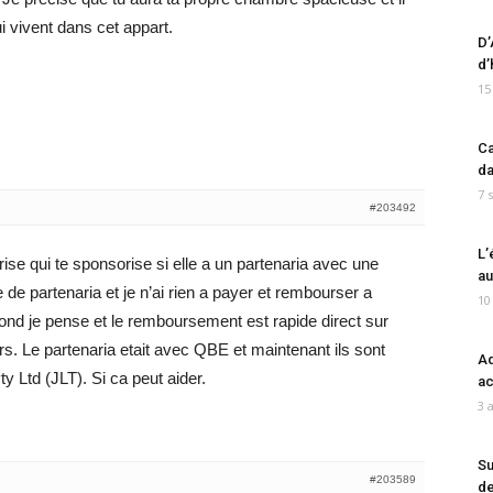
i vivent dans cet appart.
D’
d’
15
Ca
da
7 
#203492
L’
rise qui te sponsorise si elle a un partenaria avec une
au
de partenaria et je n’ai rien a payer et rembourser a
10
ond je pense et le remboursement est rapide direct sur
. Le partenaria etait avec QBE et maintenant ils sont
Ad
 Ltd (JLT). Si ca peut aider.
ac
3 
Su
#203589
de