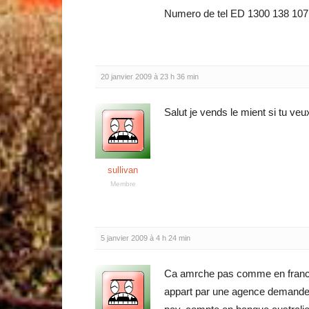
Numero de tel ED 1300 138 107
20 janvier 2009 à 23 h 36 min
Salut je vends le mient si tu ve
sullivan
Membre
5 janvier 2009 à 4 h 24 min
Ca amrche pas comme en france, i
appart par une agence demande l