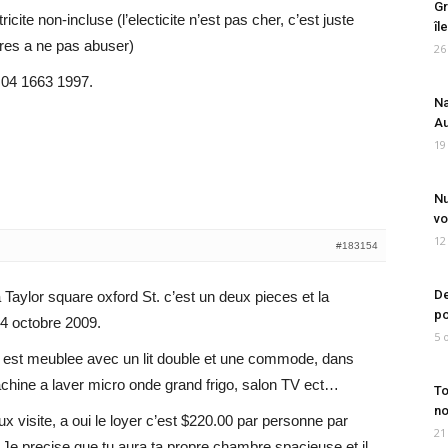
Gr
cite non-incluse (l’electicite n’est pas cher, c’est juste
îl
ires a ne pas abuser)
26
i 04 1663 1997.
Na
Au
19
Nu
vo
12
#183154
De
a Taylor square oxford St. c’est un deux pieces et la
po
 4 octobre 2009.
5 
est meublee avec un lit double et une commode, dans
t machine a laver micro onde grand frigo, salon TV ect…
To
no
x visite, a oui le loyer c’est $220.00 par personne par
21
. Je precise que tu aura ta propre chambre spacieuse et il