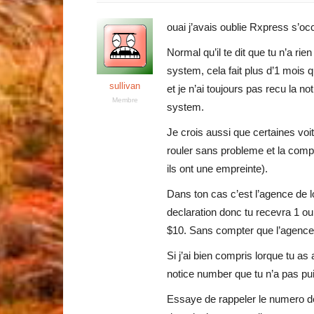
ouai j’avais oublie Rxpress s’oc
Normal qu’il te dit que tu n’a rien
system, cela fait plus d’1 mois q
sullivan
et je n’ai toujours pas recu la n
Membre
system.
Je crois aussi que certaines voi
rouler sans probleme et la compag
ils ont une empreinte).
Dans ton cas c’est l’agence de lo
declaration donc tu recevra 1 o
$10. Sans compter que l’agence 
Si j’ai bien compris lorque tu a
notice number que tu n’a pas pu
Essaye de rappeler le numero de 