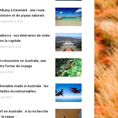
Albany à Denmark : une route
histoire et de joyaux naturels
 septembre 2022
nberra : nos itinéraires de visite
ns la capitale
septembre 2022
écotourisme en Australie, une
tre forme de voyage
 août 2022
rénaline made in Australie : les
tivités incontournables
août 2022
rf en Australie : A la recherche
 la vague...