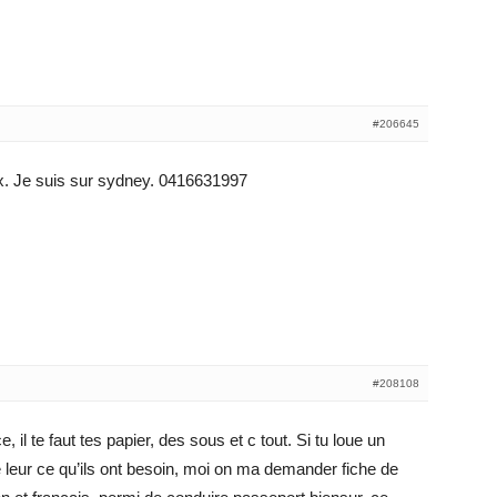
#206645
ux. Je suis sur sydney. 0416631997
#208108
l te faut tes papier, des sous et c tout. Si tu loue un
eur ce qu’ils ont besoin, moi on ma demander fiche de