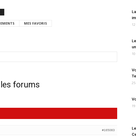
La
im
EMENTS
MES FAVORIS
12
Le
un
10
Vo
Te
 les forums
25
Vo
19
Le
#165083
Ce