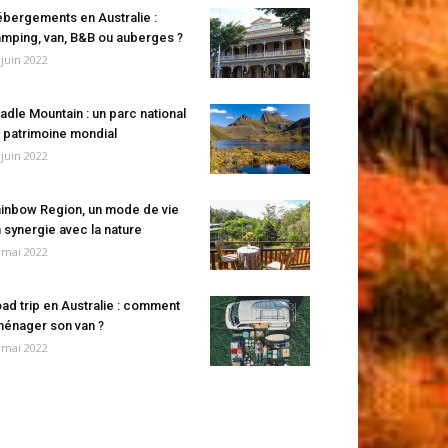
bergements en Australie :
mping, van, B&B ou auberges ?
 juin 2022
adle Mountain : un parc national
 patrimoine mondial
 juin 2022
inbow Region, un mode de vie
 synergie avec la nature
 mai 2022
ad trip en Australie : comment
énager son van ?
 mai 2022