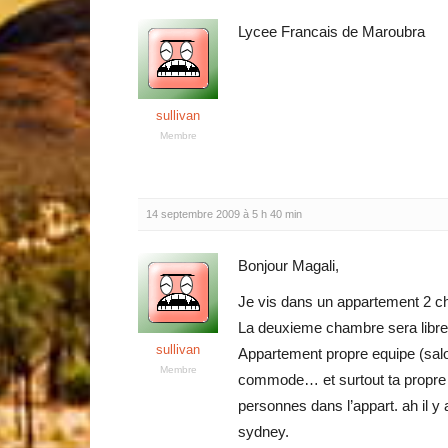
Lycee Francais de Maroubra
sullivan
Membre
14 septembre 2009 à 5 h 40 min
Bonjour Magali,
Je vis dans un appartement 2 ch
La deuxieme chambre sera libre l
sullivan
Appartement propre equipe (salo
Membre
commode… et surtout ta propre 
personnes dans l’appart. ah il y 
sydney.