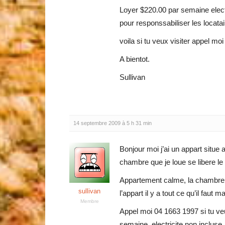
Loyer $220.00 par semaine electri
pour responssabiliser les locata
voila si tu veux visiter appel mo
A bientot.
Sullivan
14 septembre 2009 à 5 h 31 min
Bonjour moi j’ai un appart situe 
chambre que je loue se libere le
Appartement calme, la chambre 
sullivan
l’appart il y a tout ce qu’il fau
Membre
Appel moi 04 1663 1997 si tu veu
semaine, electricite non incluse