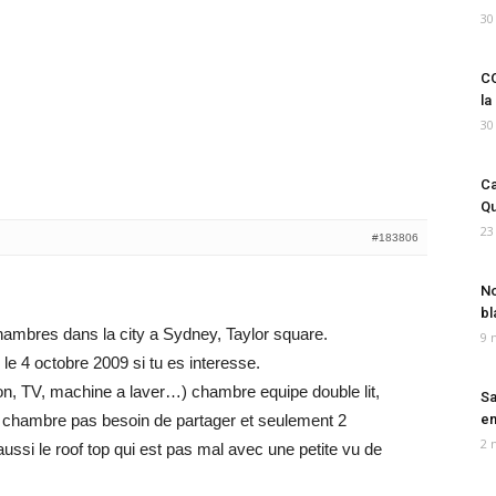
30
CO
la
30
Ca
Qu
23
#183806
No
bl
ambres dans la city a Sydney, Taylor square.
9 
e 4 octobre 2009 si tu es interesse.
n, TV, machine a laver…) chambre equipe double lit,
Sa
chambre pas besoin de partager et seulement 2
em
2 
aussi le roof top qui est pas mal avec une petite vu de