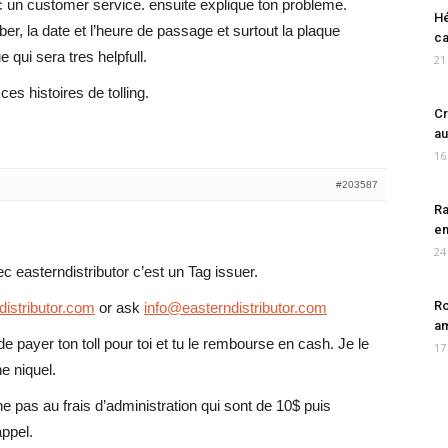
c un customer service. ensuite explique ton probleme.
Hé
er, la date et l’heure de passage et surtout la plaque
ca
 qui sera tres helpfull.
21
ces histoires de tolling.
Cr
au
16
#203587
Ra
en
24
 easterndistributor c’est un Tag issuer.
Ro
distributor.com
or ask
info@easterndistributor.com
am
 payer ton toll pour toi et tu le rembourse en cash. Je le
17
e niquel.
e pas au frais d’administration qui sont de 10$ puis
ppel.