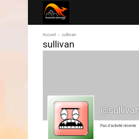
Australia-
Accueil
sullivan
australie.com
sullivan
@sulliva
Pas d’activité récente