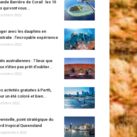
ande Barrière de Corail : les 10
es qui vont vous...
 octobre 2022
ger avec les dauphins en
stralie : l’incroyable expérience
 octobre 2022
its australiennes : 7 lieux que
us n’êtes pas prêt d’oublier...
 octobre 2022
s activités gratuites à Perth,
ur un été coloré et bien...
octobre 2022
wnsville, point stratégique du
rd tropical Queensland
 septembre 2022