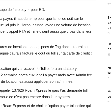
27
cupe de faire payer pour ED.
Sk
 a payer, il faut du temp pour que la notice soit sur le
ex
ue j’ai pris le Harbour tunnel avec une voiture de location
de
otice. J’appel RTA et il me disent aussi que c pas dans leur
20
Ca
tures de location sont equipees de Tag donc tu aurai pu
de
nie t’aurais facture le cout du toll sur ta carte de credit (
13
Ne
cation qui va recevoir le Toll et fera un statutory
Wo
u 2 semaine apres eux le toll a payer mais avec Admin fee
6 
de location va aussi appliquer son admin fee.
s appeler 137626 Roam Xpress le gars t’as demande toll
Mo
isque ce n’est pas encore dans leur system.
su
29
RoamExpress et de choisir l’option payer toll notice qui