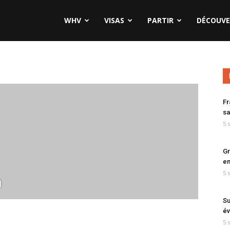
WHV
VISAS
PARTIR
DÉCOUVE
Fr
sa
5 
Gr
en
5 
n
Su
év
5 