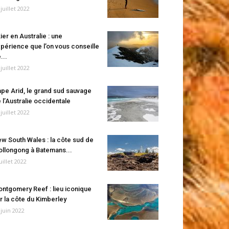
 juillet 2022
ier en Australie : une
périence que l’on vous conseille
...
 juillet 2022
pe Arid, le grand sud sauvage
 l’Australie occidentale
 juillet 2022
w South Wales : la côte sud de
llongong à Batemans...
juillet 2022
ntgomery Reef : lieu iconique
r la côte du Kimberley
 juin 2022