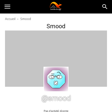
Australia-
Accueil
Smood
Smood
australie.com
@smood
Pas d’activité récente