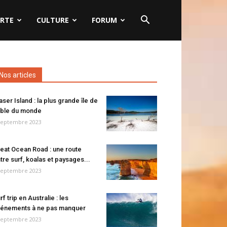
RTE
CULTURE
FORUM
Nos articles
aser Island : la plus grande île de
ble du monde
septembre 2023
eat Ocean Road : une route
tre surf, koalas et paysages...
septembre 2023
rf trip en Australie : les
énements à ne pas manquer
septembre 2023