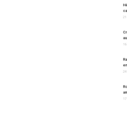
Hé
ca
21
Cr
au
16
Ra
en
24
Ro
am
17