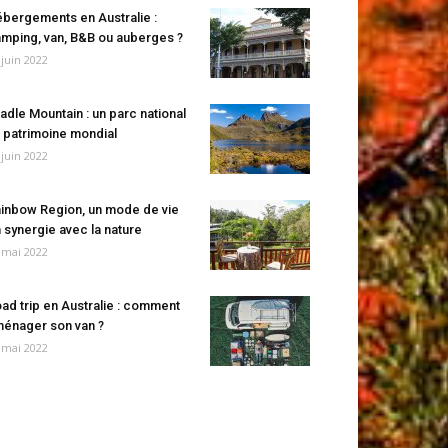
bergements en Australie :
mping, van, B&B ou auberges ?
 juin 2022
adle Mountain : un parc national
 patrimoine mondial
 juin 2022
inbow Region, un mode de vie
 synergie avec la nature
 mai 2022
ad trip en Australie : comment
énager son van ?
 mai 2022