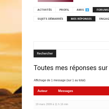
ACTIVITÉS
PROFIL
AMIS
FORUMS
0
SUJETS DÉMARRÉS
MES RÉPONSES
ENGAG
Toutes mes réponses sur
Affichage de 1 message (sur 1 au total)
Auteur
Messages
19 mars 2009 à 11 h 16 min