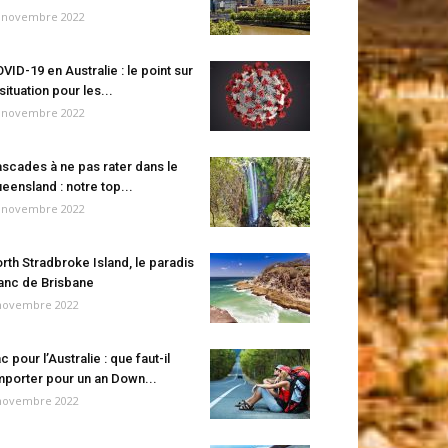
 novembre 2022
VID-19 en Australie : le point sur
 situation pour les...
 novembre 2022
scades à ne pas rater dans le
eensland : notre top...
 novembre 2022
rth Stradbroke Island, le paradis
anc de Brisbane
novembre 2022
c pour l’Australie : que faut-il
porter pour un an Down...
novembre 2022