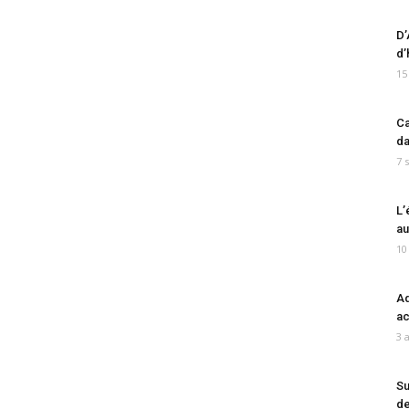
D’
d’
15
Ca
da
7 
L’
au
10
Ad
ac
3 
Su
de