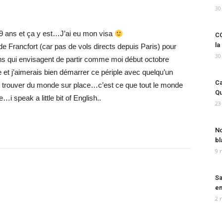
30
 29 ans et ça y est…J’ai eu mon visa
CO
la
e Francfort (car pas de vols directs depuis Paris) pour
30
ens qui envisagent de partir comme moi début octobre
 et j’aimerais bien démarrer ce périple avec quelqu’un
Ca
e trouver du monde sur place…c’est ce que tout le monde
Qu
i speak a little bit of English..
23
No
bl
9 
Sa
em
2 