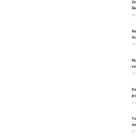
Gr
îl
26
Na
Au
19
Nu
vo
12
De
po
5 
To
no
21