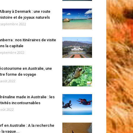
Albany à Denmark : une route
histoire et de joyaux naturels
 septembre 2022
nberra : nos itinéraires de visite
ns la capitale
septembre 2022
écotourisme en Australie, une
tre forme de voyage
 août 2022
rénaline made in Australie : les
tivités incontournables
août 2022
rf en Australie : A la recherche
 la vague...