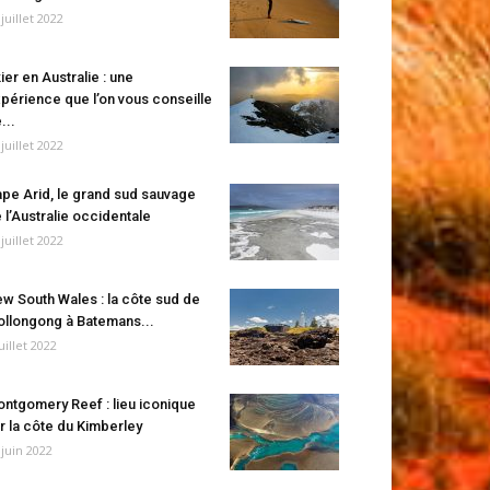
 juillet 2022
ier en Australie : une
périence que l’on vous conseille
...
 juillet 2022
pe Arid, le grand sud sauvage
 l’Australie occidentale
 juillet 2022
w South Wales : la côte sud de
llongong à Batemans...
juillet 2022
ntgomery Reef : lieu iconique
r la côte du Kimberley
 juin 2022