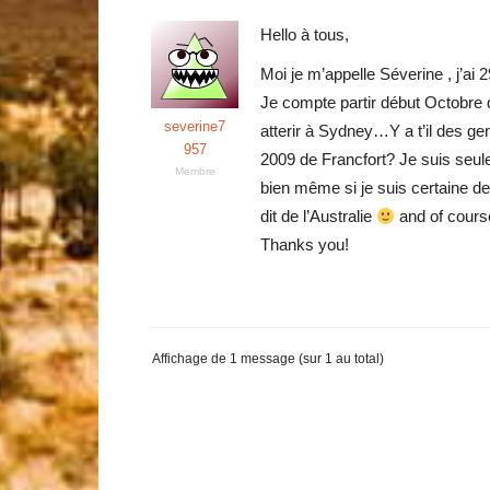
Hello à tous,
Moi je m’appelle Séverine , j’ai
Je compte partir début Octobre d
severine7
atterir à Sydney…Y a t’il des g
957
2009 de Francfort? Je suis seule
Membre
bien même si je suis certaine d
dit de l’Australie
and of course…
Thanks you!
Affichage de 1 message (sur 1 au total)