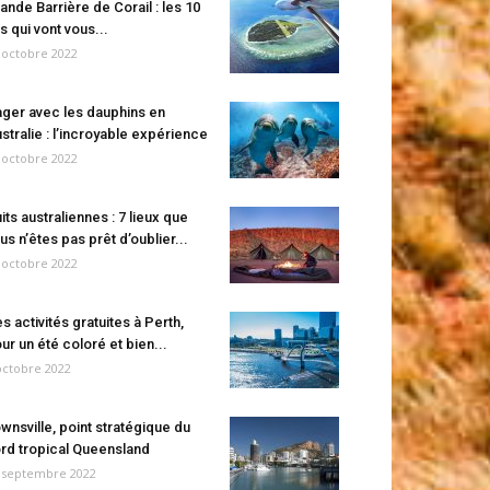
ande Barrière de Corail : les 10
es qui vont vous...
 octobre 2022
ger avec les dauphins en
stralie : l’incroyable expérience
 octobre 2022
its australiennes : 7 lieux que
us n’êtes pas prêt d’oublier...
 octobre 2022
s activités gratuites à Perth,
ur un été coloré et bien...
octobre 2022
wnsville, point stratégique du
rd tropical Queensland
 septembre 2022