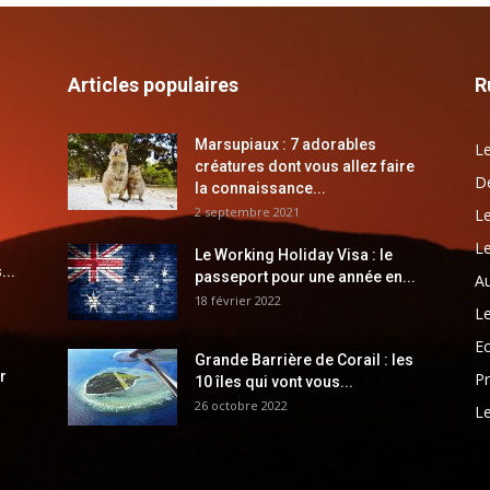
Articles populaires
R
Marsupiaux : 7 adorables
Le
créatures dont vous allez faire
Dé
la connaissance...
2 septembre 2021
Le
Le
Le Working Holiday Visa : le
...
passeport pour une année en...
Au
18 février 2022
Le
E
Grande Barrière de Corail : les
r
Pr
10 îles qui vont vous...
26 octobre 2022
Le