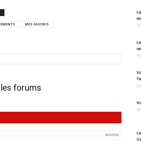
La
im
EMENTS
MES FAVORIS
12
Le
un
10
Vo
Te
 les forums
25
Vo
19
Le
#202553
Ce