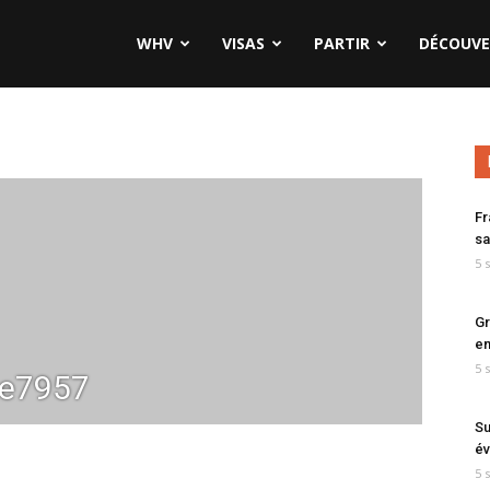
WHV
VISAS
PARTIR
DÉCOUVE
Fr
sa
5 
Gr
en
5 
ne7957
Su
év
5 