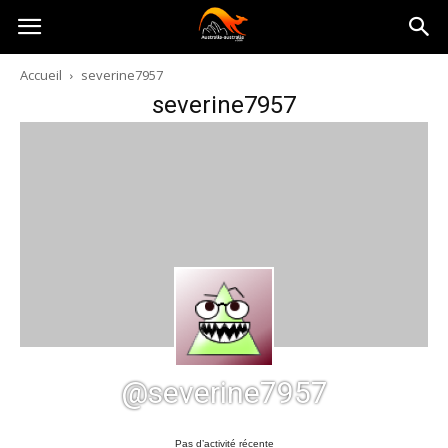
Australia-
Accueil
severine7957
severine7957
australie.com
@severine7957
Pas d’activité récente