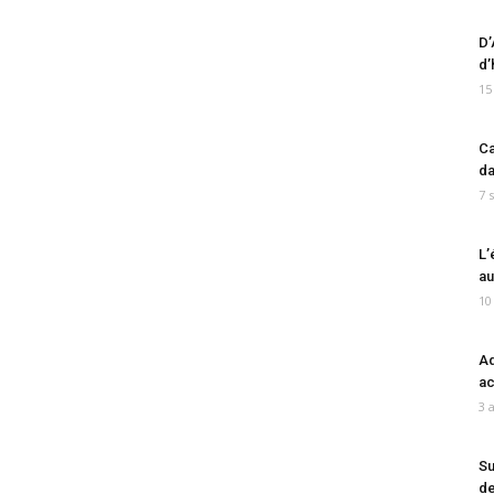
D’
d’
15
Ca
da
7 
L’
au
10
Ad
ac
3 
Su
de