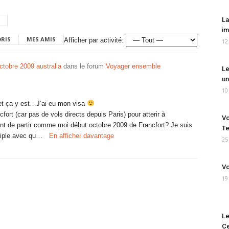
La
im
ORIS
MES AMIS
Afficher par activité:
12
ctobre 2009 australia
dans le forum
Voyager ensemble
Le
un
10
s et ça y est…J’ai eu mon visa
ort (car pas de vols directs depuis Paris) pour atterir à
Vo
nt de partir comme moi début octobre 2009 de Francfort? Je suis
Te
ériple avec qu…
En afficher davantage
25
Vo
19
Le
Ce