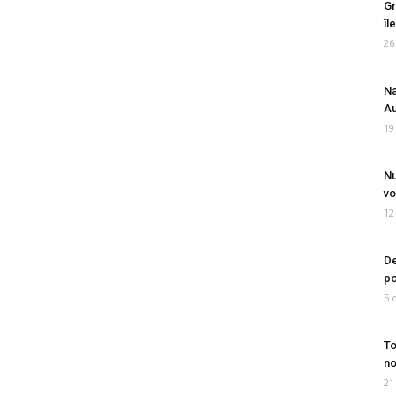
Gr
îl
26
Na
Au
19
Nu
vo
12
De
po
5 
To
no
21