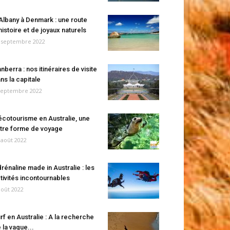
Albany à Denmark : une route
histoire et de joyaux naturels
 septembre 2022
nberra : nos itinéraires de visite
ns la capitale
septembre 2022
écotourisme en Australie, une
tre forme de voyage
 août 2022
rénaline made in Australie : les
tivités incontournables
août 2022
rf en Australie : A la recherche
 la vague...