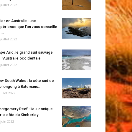
 juillet 2022
ier en Australie : une
périence que l’on vous conseille
...
 juillet 2022
pe Arid, le grand sud sauvage
 l’Australie occidentale
 juillet 2022
w South Wales : la côte sud de
llongong à Batemans...
juillet 2022
ntgomery Reef : lieu iconique
r la côte du Kimberley
 juin 2022