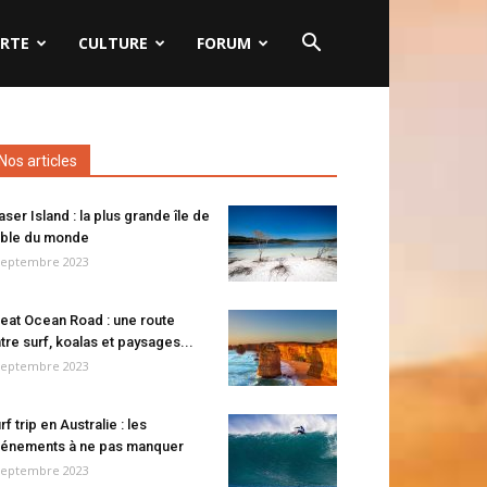
RTE
CULTURE
FORUM
Nos articles
aser Island : la plus grande île de
ble du monde
septembre 2023
eat Ocean Road : une route
tre surf, koalas et paysages...
septembre 2023
rf trip en Australie : les
énements à ne pas manquer
septembre 2023