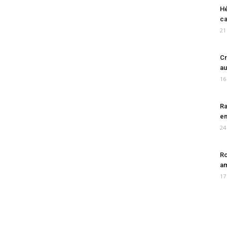
Hé
ca
21
Cr
au
16
Ra
en
24
Ro
am
17