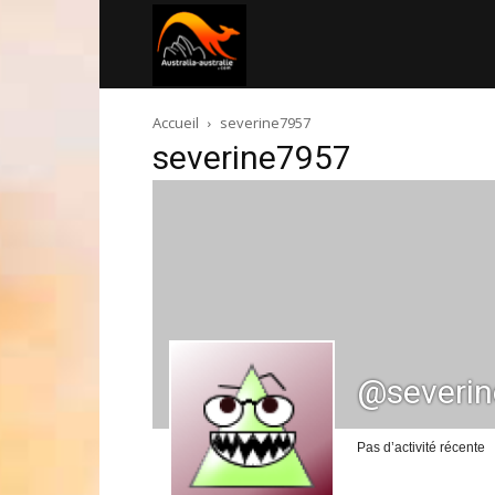
Australia-
Accueil
severine7957
australie.com
severine7957
@severi
Pas d’activité récente