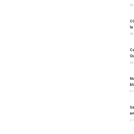
30
CO
la
30
Ca
Qu
23
No
bl
9 
Sa
em
2 