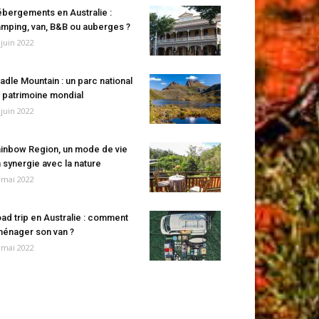
bergements en Australie :
mping, van, B&B ou auberges ?
 juin 2022
adle Mountain : un parc national
 patrimoine mondial
 juin 2022
inbow Region, un mode de vie
 synergie avec la nature
 mai 2022
ad trip en Australie : comment
énager son van ?
 mai 2022