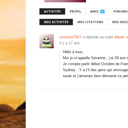
ACTIVITÉS
PROFIL
AMIS
FORUMS
0
MES ACTIVITÉS
MES CITATIONS
MES FAV
severine7957
a répondu au sujet
départ o
il y a 17 ans
Hello à tous,
Moi je m’appelle Séverine , j’ai 29 an
Je compte partir début Octobre de Francf
Sydney…Y a t’il des gens qui envisage
seule et j’aimerais bien démarrer ce p