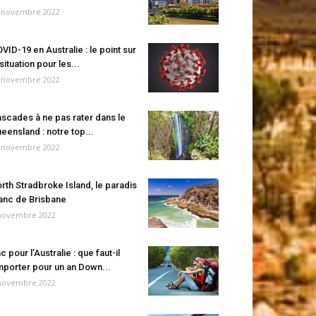
 novembre 2022
VID-19 en Australie : le point sur
 situation pour les...
 novembre 2022
scades à ne pas rater dans le
eensland : notre top...
 novembre 2022
rth Stradbroke Island, le paradis
anc de Brisbane
novembre 2022
c pour l’Australie : que faut-il
porter pour un an Down...
novembre 2022