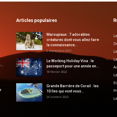
Articles populaires
R
Marsupiaux : 7 adorables
Le
créatures dont vous allez faire
Dé
la connaissance...
2 septembre 2021
Le
Le
Le Working Holiday Visa : le
...
passeport pour une année en...
Au
18 février 2022
Le
E
Grande Barrière de Corail : les
r
Pr
10 îles qui vont vous...
26 octobre 2022
Le