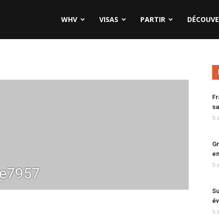
WHV
VISAS
PARTIR
DÉCOUVE
Fr
sa
5 
Gr
en
5 
ne7957
Su
év
5 