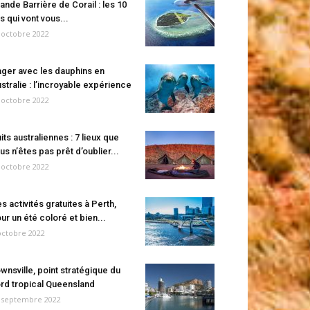
ande Barrière de Corail : les 10
es qui vont vous...
 octobre 2022
ger avec les dauphins en
stralie : l’incroyable expérience
 octobre 2022
its australiennes : 7 lieux que
us n’êtes pas prêt d’oublier...
 octobre 2022
s activités gratuites à Perth,
ur un été coloré et bien...
octobre 2022
wnsville, point stratégique du
rd tropical Queensland
 septembre 2022