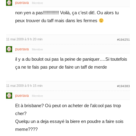
puerava
Membre
non yen a pas!!!!!!!!!!!!! Voilà, ça c’est dit!. Ou alors tu
peux trouver du taff mais dans les fermes
11 mai 2009 à 9 h 20 min
#194251
puerava
Membre
il y a du boulot oui pas la peine de paniquer….Si toutefois
ça ne te fais pas peur de faire un taff de merde
11 mai 2009 à 9 h 15 min
#194383
puerava
Membre
Et à brisbane? Où peut on acheter de l’alcool pas trop
cher?
Quelqu un a deja essayé la biere en poudre a faire sois
meme????