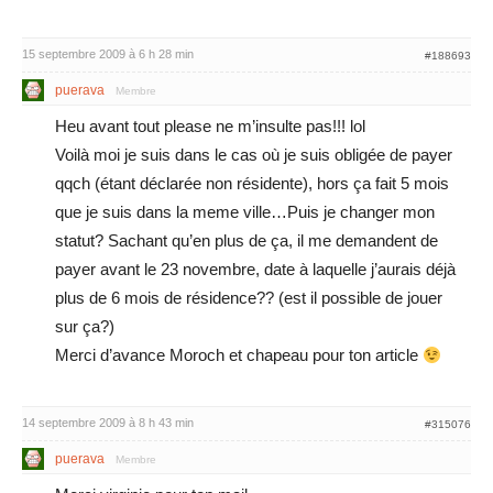
15 septembre 2009 à 6 h 28 min
#188693
puerava
Membre
Heu avant tout please ne m’insulte pas!!! lol
Voilà moi je suis dans le cas où je suis obligée de payer
qqch (étant déclarée non résidente), hors ça fait 5 mois
que je suis dans la meme ville…Puis je changer mon
statut? Sachant qu’en plus de ça, il me demandent de
payer avant le 23 novembre, date à laquelle j’aurais déjà
plus de 6 mois de résidence?? (est il possible de jouer
sur ça?)
Merci d’avance Moroch et chapeau pour ton article
14 septembre 2009 à 8 h 43 min
#315076
puerava
Membre