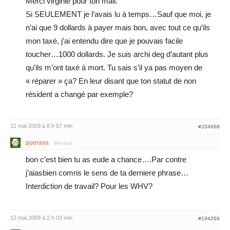
Merci virginie pour ton mail.
Si SEULEMENT je l’avais lu à temps…Sauf que moi, je
n’ai que 9 dollards à payer mais bon, avec tout ce qu’ils
mon taxé, j’ai entendu dire que je pouvais facile
toucher…1000 dollards. Je suis archi deg d’autant plus
qu’ils m’ont taxé à mort. Tu sais s’il ya pas moyen de
« réparer » ça? En leur disant que ton statut de non
résident a changé par exemple?
12 mai 2009 à 8 h 57 min
#204668
puerava
Membre
bon c’est bien tu as eude a chance….Par contre
j’aiasbien comris le sens de ta derniere phrase…
Interdiction de travail? Pour les WHV?
12 mai 2009 à 2 h 03 min
#194269