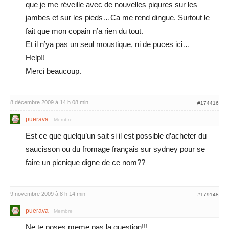
que je me réveille avec de nouvelles piqures sur les
jambes et sur les pieds…Ca me rend dingue. Surtout le
fait que mon copain n’a rien du tout.
Et il n’ya pas un seul moustique, ni de puces ici…
Help!!
Merci beaucoup.
8 décembre 2009 à 14 h 08 min
#174416
puerava
Membre
Est ce que quelqu’un sait si il est possible d’acheter du
saucisson ou du fromage français sur sydney pour se
faire un picnique digne de ce nom??
9 novembre 2009 à 8 h 14 min
#179148
puerava
Membre
Ne te poses meme pas la question!!!