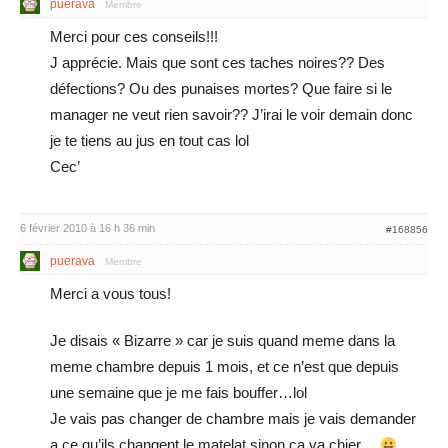
puerava
Membre
Merci pour ces conseils!!!
J apprécie. Mais que sont ces taches noires?? Des
défections? Ou des punaises mortes? Que faire si le
manager ne veut rien savoir?? J’irai le voir demain donc
je te tiens au jus en tout cas lol
Cec’
6 février 2010 à 16 h 36 min
#168856
puerava
Membre
Merci a vous tous!
Je disais « Bizarre » car je suis quand meme dans la
meme chambre depuis 1 mois, et ce n’est que depuis
une semaine que je me fais bouffer…lol
Je vais pas changer de chambre mais je vais demander
a ce qu’ils changent le matelat sinon ça va chier…