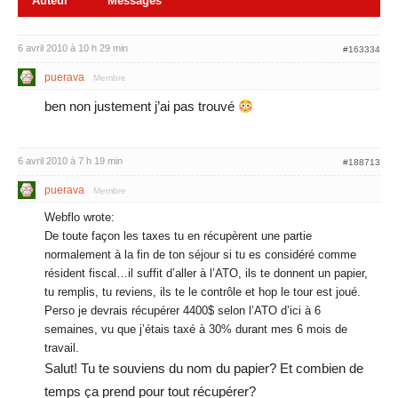
Auteur
Messages
6 avril 2010 à 10 h 29 min
#163334
puerava
Membre
ben non justement j’ai pas trouvé
6 avril 2010 à 7 h 19 min
#188713
puerava
Membre
Webflo wrote:
De toute façon les taxes tu en récupèrent une partie
normalement à la fin de ton séjour si tu es considéré comme
résident fiscal…il suffit d’aller à l’ATO, ils te donnent un papier,
tu remplis, tu reviens, ils te le contrôle et hop le tour est joué.
Perso je devrais récupérer 4400$ selon l’ATO d’ici à 6
semaines, vu que j’étais taxé à 30% durant mes 6 mois de
travail.
Salut! Tu te souviens du nom du papier? Et combien de
temps ça prend pour tout récupérer?