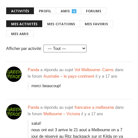
ACTIVITÉS
PROFIL
AMIS
FORUMS
0
MES ACTIVITÉS
MES CITATIONS
MES FAVORIS
MES AMIS
Afficher par activité:
Panda
a répondu au sujet
Vol Melbourne- Cairns
dans
le forum
Australie – le pays-continent
il y a 17 ans
merci beaucoup!
Panda
a répondu au sujet
francaise a melbourne
dans
le forum
Melbourne – Victoria
il y a 17 ans
salut!
nous ont est 3 arrive le 21 aout a Melbourne on a 7
jour de réservé au Ritz backpack sur st Kilda on va