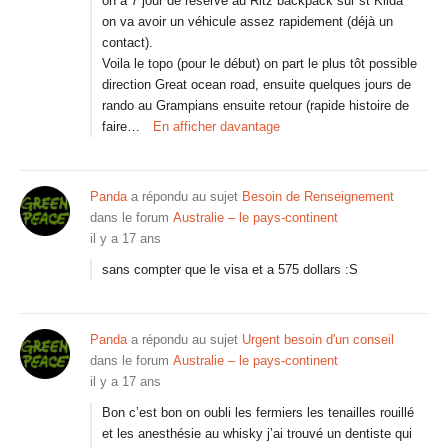
on a 7 jour de réservé au Ritz backpack sur st Kilda
on va avoir un véhicule assez rapidement (déjà un
contact).
Voila le topo (pour le début) on part le plus tôt possible
direction Great ocean road, ensuite quelques jours de
rando au Grampians ensuite retour (rapide histoire de
faire…
En afficher davantage
Panda
a répondu au sujet
Besoin de Renseignement
dans le forum
Australie – le pays-continent
il y a 17 ans
sans compter que le visa et a 575 dollars :S
Panda
a répondu au sujet
Urgent besoin d'un conseil
dans le forum
Australie – le pays-continent
il y a 17 ans
Bon c’est bon on oubli les fermiers les tenailles rouillé
et les anesthésie au whisky j’ai trouvé un dentiste qui