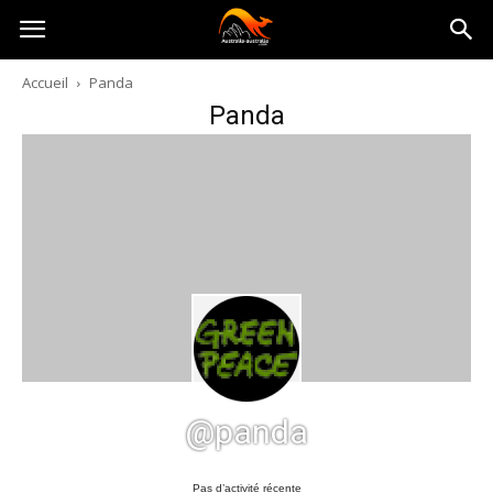
Australia-
Accueil
Panda
Panda
australie.com
@panda
Pas d’activité récente