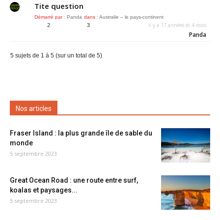
Tite question
Démarré par :
Panda
dans :
Australie – le pays-continent
il y a 17 années et 4 mois
2
3
Panda
5 sujets de 1 à 5 (sur un total de 5)
Nos articles
Fraser Island : la plus grande île de sable du
monde
5 septembre 2023
Great Ocean Road : une route entre surf,
koalas et paysages...
5 septembre 2023