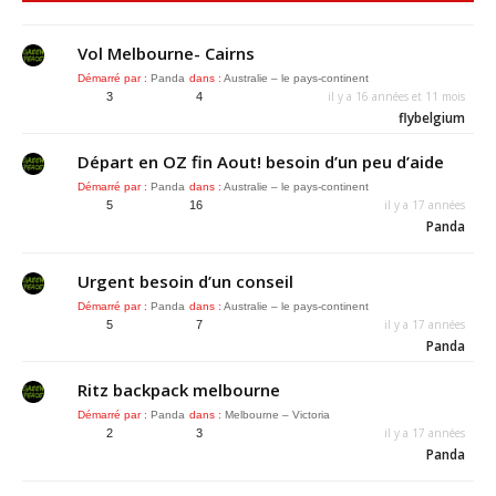
Vol Melbourne- Cairns
Démarré par :
Panda
dans :
Australie – le pays-continent
il y a 16 années et 11 mois
3
4
flybelgium
Départ en OZ fin Aout! besoin d’un peu d’aide
Démarré par :
Panda
dans :
Australie – le pays-continent
il y a 17 années
5
16
Panda
Urgent besoin d’un conseil
Démarré par :
Panda
dans :
Australie – le pays-continent
il y a 17 années
5
7
Panda
Ritz backpack melbourne
Démarré par :
Panda
dans :
Melbourne – Victoria
il y a 17 années
2
3
Panda