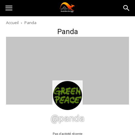
Australia-
Accueil
Panda
Panda
australie.com
@panda
Pas d’activité récente