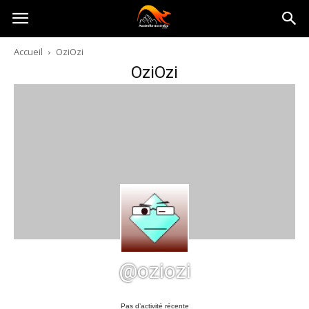
Australia-
Accueil
OziOzi
OziOzi
australie.com
@oziozi
Pas d’activité récente