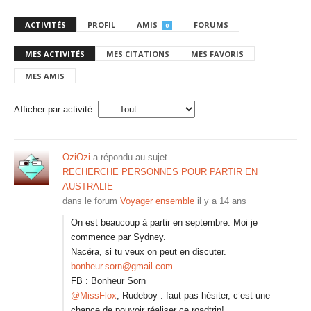
ACTIVITÉS
PROFIL
AMIS
FORUMS
0
MES ACTIVITÉS
MES CITATIONS
MES FAVORIS
MES AMIS
Afficher par activité:
OziOzi
a répondu au sujet
RECHERCHE PERSONNES POUR PARTIR EN
AUSTRALIE
dans le forum
Voyager ensemble
il y a 14 ans
On est beaucoup à partir en septembre. Moi je
commence par Sydney.
Nacéra, si tu veux on peut en discuter.
bonheur.sorn@gmail.com
FB : Bonheur Sorn
@MissFlox
, Rudeboy : faut pas hésiter, c’est une
chance de pouvoir réaliser ce roadtrip!