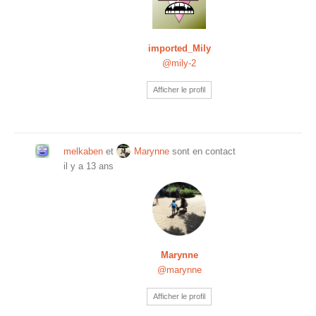
imported_Mily
@mily-2
Afficher le profil
melkaben
et
Marynne
sont en contact
il y a 13 ans
Marynne
@marynne
Afficher le profil