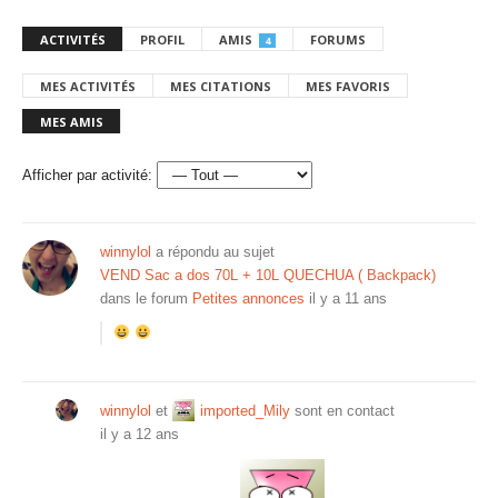
ACTIVITÉS
PROFIL
AMIS
FORUMS
4
MES ACTIVITÉS
MES CITATIONS
MES FAVORIS
MES AMIS
Afficher par activité:
winnylol
a répondu au sujet
VEND Sac a dos 70L + 10L QUECHUA ( Backpack)
dans le forum
Petites annonces
il y a 11 ans
winnylol
et
imported_Mily
sont en contact
il y a 12 ans