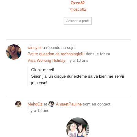
Ozco82
@ozco82
Afficher le profil
winnylol
a répondu au sujet
Petite question de technologie!!!
dans le forum
Visa Working Holiday
il y a 13 ans
Ok ok merci!
Sinon j’ai un disque dur externe sa va bien me servir
je pense!
MehdOz
et
AnnaetPauline
sont en contact
il y a 13 ans