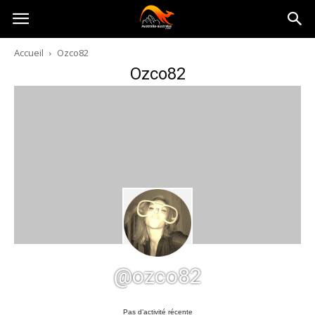
Australia-
Accueil
Ozco82
Ozco82
australie.com
@ozco82
Pas d’activité récente