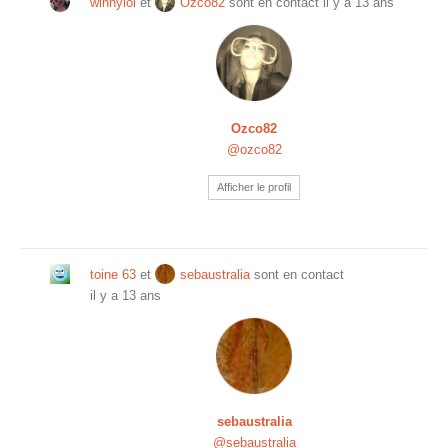
winnylol
et
Ozco82
sont en contact
il y a 13 ans
Ozco82
@ozco82
Afficher le profil
toine 63
et
sebaustralia
sont en contact
il y a 13 ans
sebaustralia
@sebaustralia