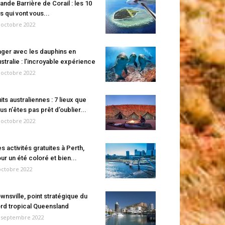
ande Barrière de Corail : les 10
es qui vont vous...
 octobre 2022
ger avec les dauphins en
stralie : l’incroyable expérience
 octobre 2022
its australiennes : 7 lieux que
us n’êtes pas prêt d’oublier...
 octobre 2022
s activités gratuites à Perth,
ur un été coloré et bien...
octobre 2022
wnsville, point stratégique du
rd tropical Queensland
 septembre 2022