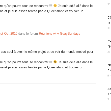
30
ère qu’on pourra tous se rencontrer !!!
Je suis déjà allé dans le
rne et je suis assez tentée par le Queensland et trouver un…
CO
la
30
ept-Oct 2010
dans le forum
Réunions whv GdaySundays
Ca
Qu
t pas seul à avoir le même projet et de voir du monde motivé pour
23
ère qu’on pourra tous se rencontrer !!!
Je suis déjà allé dans le
No
rne et je suis assez tentée par le Queensland et trouver un…
bl
9 
Sa
em
2 