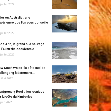
 juillet 2022
ier en Australie : une
périence que l’on vous conseille
...
 juillet 2022
pe Arid, le grand sud sauvage
 l’Australie occidentale
 juillet 2022
w South Wales : la côte sud de
llongong à Batemans...
juillet 2022
ntgomery Reef : lieu iconique
r la côte du Kimberley
 juin 2022