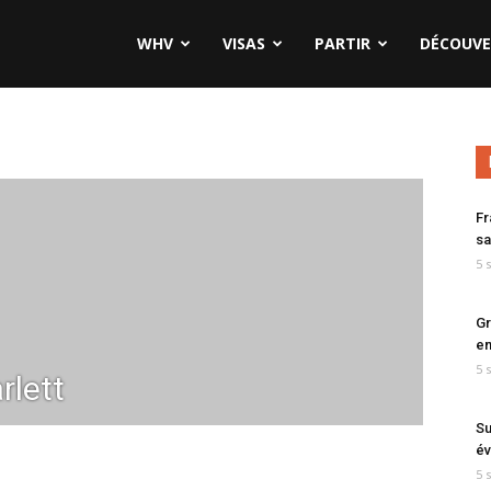
WHV
VISAS
PARTIR
DÉCOUVE
Fr
sa
5 
Gr
en
5 
rlett
Su
év
5 