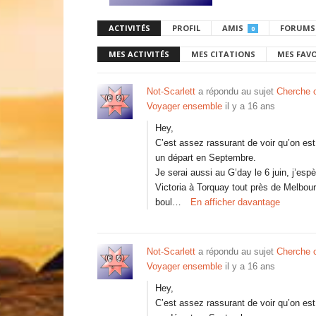
ACTIVITÉS
PROFIL
AMIS
FORUMS
0
MES ACTIVITÉS
MES CITATIONS
MES FAV
Not-Scarlett
a répondu au sujet
Cherche 
Voyager ensemble
il y a 16 ans
Hey,
C’est assez rassurant de voir qu’on es
un départ en Septembre.
Je serai aussi au G’day le 6 juin, j’espè
Victoria à Torquay tout près de Melbour
boul…
En afficher davantage
Not-Scarlett
a répondu au sujet
Cherche 
Voyager ensemble
il y a 16 ans
Hey,
C’est assez rassurant de voir qu’on es