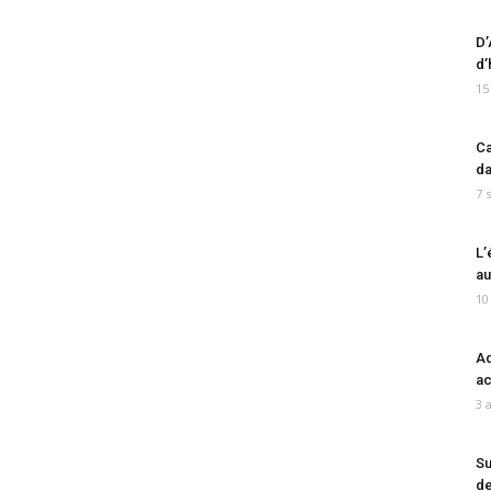
D’
d’
15
Ca
da
7 
L’
au
10
Ad
ac
3 
Su
de