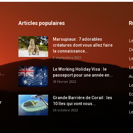
Articles populaires
R
Marsupiaux : 7 adorables
Le
créatures dont vous allez faire
Dé
la connaissance...
2 septembre 2021
Le
Le
Le Working Holiday Visa : le
...
passeport pour une année en...
Au
18 février 2022
Le
E
Grande Barrière de Corail : les
r
Pr
10 îles qui vont vous...
26 octobre 2022
Le