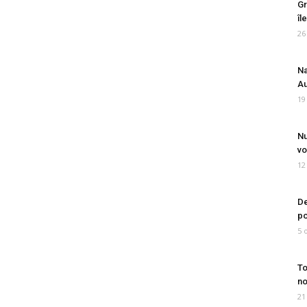
Gr
îl
26
Na
Au
19
Nu
vo
12
De
po
5 
To
no
21