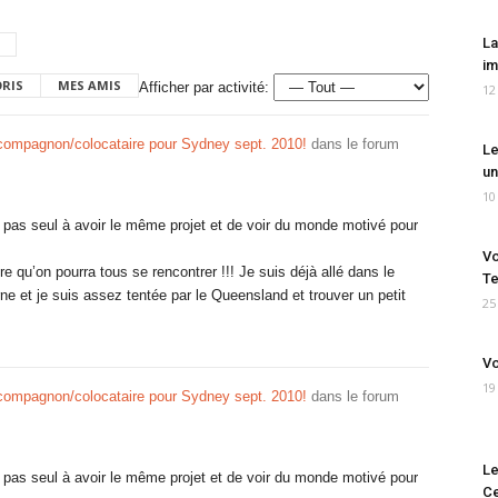
La
im
ORIS
MES AMIS
Afficher par activité:
12
compagnon/colocataire pour Sydney sept. 2010!
dans le forum
Le
un
10
t pas seul à avoir le même projet et de voir du monde motivé pour
Vo
re qu’on pourra tous se rencontrer !!! Je suis déjà allé dans le
Te
ne et je suis assez tentée par le Queensland et trouver un petit
25
Vo
19
compagnon/colocataire pour Sydney sept. 2010!
dans le forum
Le
t pas seul à avoir le même projet et de voir du monde motivé pour
Ce