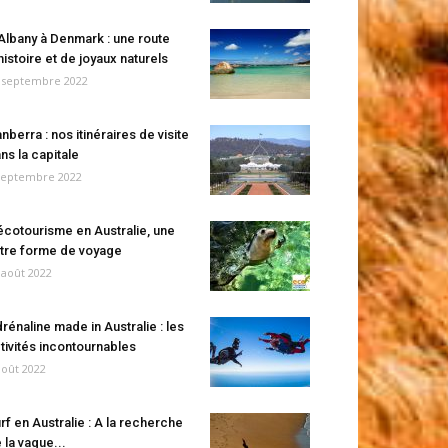
Albany à Denmark : une route
histoire et de joyaux naturels
 septembre 2022
nberra : nos itinéraires de visite
ns la capitale
septembre 2022
écotourisme en Australie, une
tre forme de voyage
 août 2022
rénaline made in Australie : les
tivités incontournables
août 2022
rf en Australie : A la recherche
 la vague...