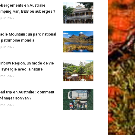
bergements en Australie :
mping, van, B&B ou auberges ?
 juin 2022
adle Mountain : un parc national
 patrimoine mondial
 juin 2022
inbow Region, un mode de vie
 synergie avec la nature
 mai 2022
ad trip en Australie : comment
énager son van ?
 mai 2022