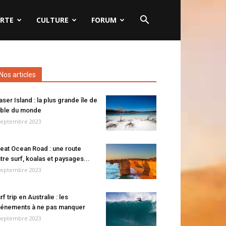
RTE
CULTURE
FORUM
Nos articles
aser Island : la plus grande île de
ble du monde
septembre 2023
eat Ocean Road : une route
tre surf, koalas et paysages...
septembre 2023
rf trip en Australie : les
énements à ne pas manquer
septembre 2023