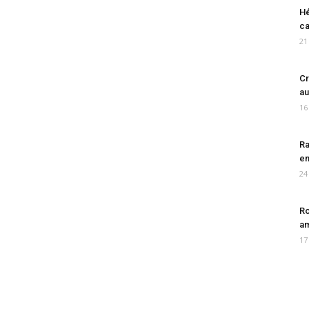
Hé
ca
21
Cr
au
16
Ra
en
24
Ro
am
17