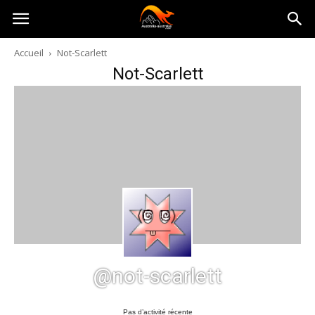
Australia-
Accueil
Not-Scarlett
Not-Scarlett
australie.com
@not-scarlett
Pas d’activité récente