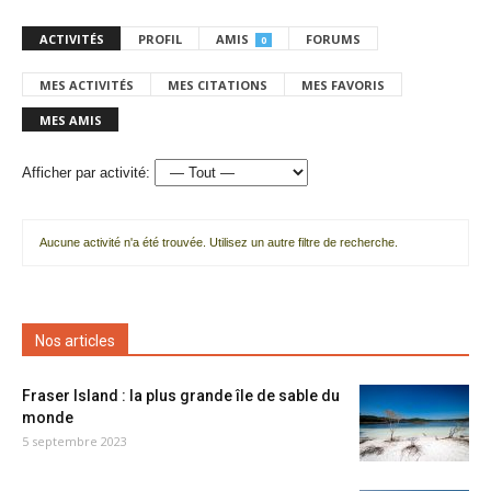
ACTIVITÉS
PROFIL
AMIS
FORUMS
0
MES ACTIVITÉS
MES CITATIONS
MES FAVORIS
MES AMIS
Afficher par activité:
Aucune activité n'a été trouvée. Utilisez un autre filtre de recherche.
Nos articles
Fraser Island : la plus grande île de sable du
monde
5 septembre 2023