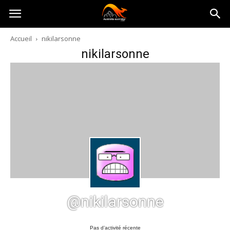
Australia-
Accueil
nikilarsonne
nikilarsonne
australie.com
@nikilarsonne
Pas d’activité récente