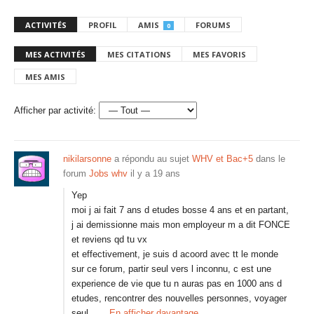
ACTIVITÉS
PROFIL
AMIS
FORUMS
0
MES ACTIVITÉS
MES CITATIONS
MES FAVORIS
MES AMIS
Afficher par activité:
nikilarsonne
a répondu au sujet
WHV et Bac+5
dans le
forum
Jobs whv
il y a 19 ans
Yep
moi j ai fait 7 ans d etudes bosse 4 ans et en partant,
j ai demissionne mais mon employeur m a dit FONCE
et reviens qd tu vx
et effectivement, je suis d acoord avec tt le monde
sur ce forum, partir seul vers l inconnu, c est une
experience de vie que tu n auras pas en 1000 ans d
etudes, rencontrer des nouvelles personnes, voyager
seul,…
En afficher davantage