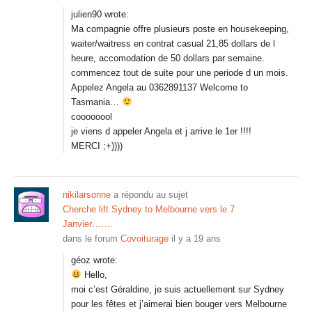
julien90 wrote:
Ma compagnie offre plusieurs poste en housekeeping,
waiter/waitress en contrat casual 21,85 dollars de l
heure, accomodation de 50 dollars par semaine.
commencez tout de suite pour une periode d un mois.
Appelez Angela au 0362891137 Welcome to
Tasmania…
coooooool
je viens d appeler Angela et j arrive le 1er !!!!
MERCI ;+))))
nikilarsonne
a répondu au sujet
Cherche lift Sydney to Melbourne vers le 7
Janvier…….
dans le forum
Covoiturage
il y a 19 ans
géoz wrote:
Hello,
moi c’est Géraldine, je suis actuellement sur Sydney
pour les fêtes et j’aimerai bien bouger vers Melbourne