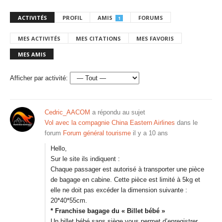
ACTIVITÉS
PROFIL
AMIS
FORUMS
1
MES ACTIVITÉS
MES CITATIONS
MES FAVORIS
MES AMIS
Afficher par activité:
Cedric_AACOM
a répondu au sujet
Vol avec la compagnie China Eastern Airlines
dans le
forum
Forum général tourisme
il y a 10 ans
Hello,
Sur le site ils indiquent :
Chaque passager est autorisé à transporter une pièce
de bagage en cabine. Cette pièce est limité à 5kg et
elle ne doit pas excéder la dimension suivante :
20*40*55cm.
* Franchise bagage du « Billet bébé »
Un billet bébé sans siège vous permet d’enregistrer