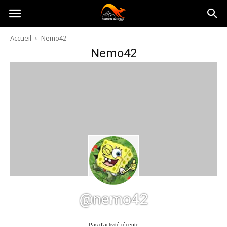
Australia-
Accueil
Nemo42
Nemo42
australie.com
@nemo42
Pas d’activité récente