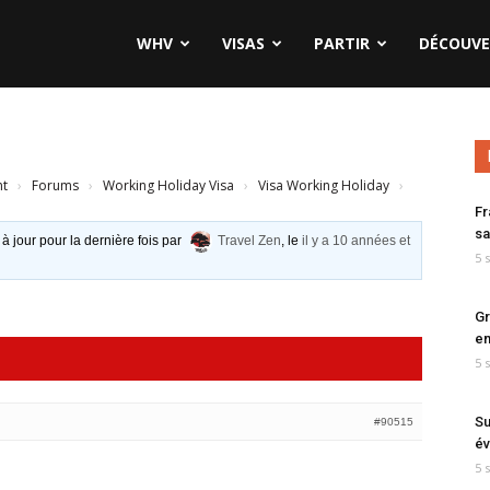
WHV
VISAS
PARTIR
DÉCOUVE
nt
›
Forums
›
Working Holiday Visa
›
Visa Working Holiday
›
Fr
sa
 à jour pour la dernière fois par
Travel Zen
, le
il y a 10 années et
5 
Gr
en
5 
Su
#90515
év
5 