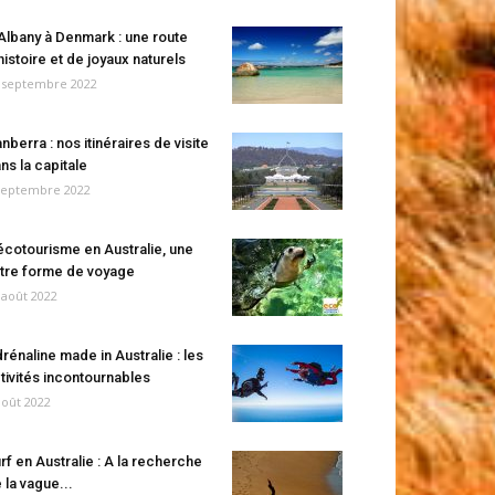
Albany à Denmark : une route
histoire et de joyaux naturels
 septembre 2022
nberra : nos itinéraires de visite
ns la capitale
septembre 2022
écotourisme en Australie, une
tre forme de voyage
 août 2022
rénaline made in Australie : les
tivités incontournables
août 2022
rf en Australie : A la recherche
 la vague...