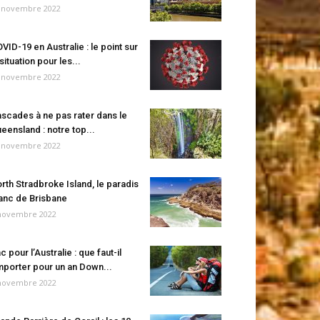
 novembre 2022
VID-19 en Australie : le point sur
 situation pour les...
 novembre 2022
scades à ne pas rater dans le
eensland : notre top...
 novembre 2022
rth Stradbroke Island, le paradis
anc de Brisbane
novembre 2022
c pour l’Australie : que faut-il
porter pour un an Down...
novembre 2022