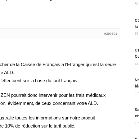
30
CO
la
30
#399501
Ca
Qu
23
cher de la Caisse de Français à l’Etranger qui est la seule
re ALD.
No
ffectuent sur la base du tarif français.
bl
9 
 pourrait donc intervenir pour les frais médicaux
usion, évidemment, de ceux concernant votre ALD.
Sa
em
ustralie toutes les informations sur notre produit
2 
e 10% de réduction sur le tarif public.