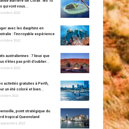
ande Barrière de Corail : les 10
es qui vont vous...
 octobre 2022
ger avec les dauphins en
stralie : l’incroyable expérience
 octobre 2022
its australiennes : 7 lieux que
us n’êtes pas prêt d’oublier...
 octobre 2022
s activités gratuites à Perth,
ur un été coloré et bien...
octobre 2022
wnsville, point stratégique du
rd tropical Queensland
 septembre 2022