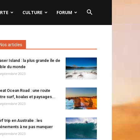
RTE
CULTURE
FORUM
Nos articles
aser Island : la plus grande île de
ble du monde
septembre 2023
eat Ocean Road : une route
tre surf, koalas et paysages...
septembre 2023
rf trip en Australie : les
énements à ne pas manquer
septembre 2023