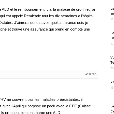
La
 ALD et le remboursement. J’ai la maladie de crohn et j’ai
im
qui est appelé Remicade tout les dix semaines à l’hôpital
12
7 Octobre. J’aimerai donc savoir quel assurance dois-je
eigné et trouvé une assurance qui prend en compte une
Le
un
10
Vo
Te
25
#399500
Vo
19
V ne couvrent pas les maladies préexistantes, il
es avec l’April qui porpose un pack avec la CFE (Caisse
Le
Ce
si ils prennent bien en charge une ALD.