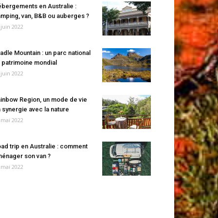
bergements en Australie :
mping, van, B&B ou auberges ?
 juin 2022
adle Mountain : un parc national
 patrimoine mondial
 juin 2022
inbow Region, un mode de vie
 synergie avec la nature
 mai 2022
ad trip en Australie : comment
énager son van ?
 mai 2022