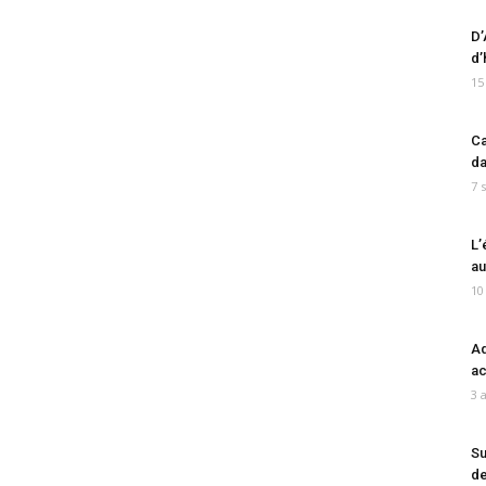
D’
d’
15
Ca
da
7 
L’
au
10
Ad
ac
3 
Su
de