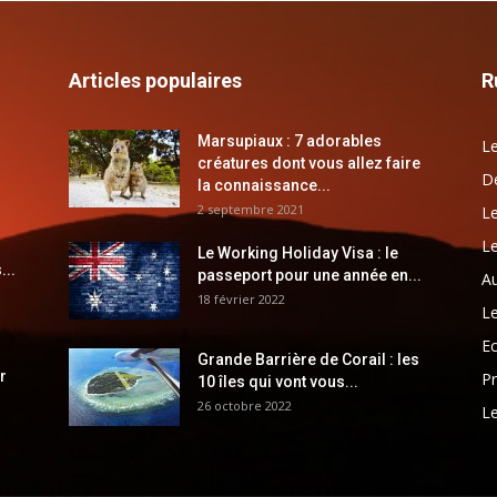
Articles populaires
R
Marsupiaux : 7 adorables
Le
créatures dont vous allez faire
Dé
la connaissance...
2 septembre 2021
Le
Le
Le Working Holiday Visa : le
...
passeport pour une année en...
Au
18 février 2022
Le
E
Grande Barrière de Corail : les
r
Pr
10 îles qui vont vous...
26 octobre 2022
Le