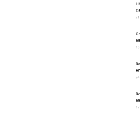
Hé
ca
21
Cr
au
16
Ra
en
24
Ro
am
17