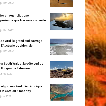
 juillet 2022
ier en Australie : une
périence que l’on vous conseille
...
 juillet 2022
pe Arid, le grand sud sauvage
 l’Australie occidentale
 juillet 2022
w South Wales : la côte sud de
llongong à Batemans...
juillet 2022
ntgomery Reef : lieu iconique
r la côte du Kimberley
 juin 2022