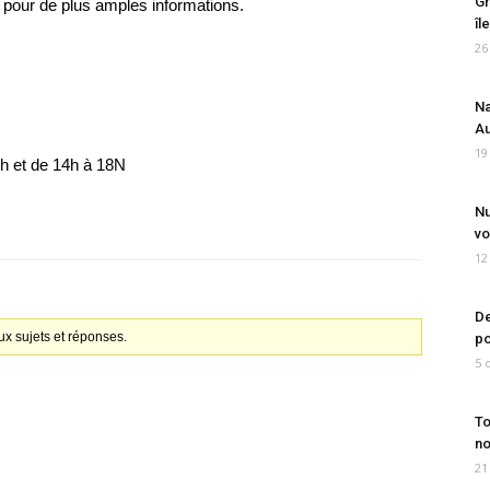
Gr
 pour de plus amples informations.
îl
26
Na
Au
19
2h et de 14h à 18N
Nu
vo
12
De
x sujets et réponses.
po
5 
To
no
21