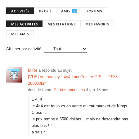
ACTIVITÉS
PROFIL
AMIS
FORUMS
0
MES ACTIVITÉS
MES CITATIONS
MES FAVORIS
MES AMIS
Afficher par activité:
MiRe
a répondu au sujet
[VDS] sur sydney : 4×4 LandCruiser GPL … 1983,
285000km
dans le forum
Petites annonces
il y a 18 ans
UP !!!
le 4×4 est toujours en vente au car marcket de Kings
Cross …
le prix tombe a 6500 dollars .. mais ne descendra pas
plus bas !!!
a saisir …