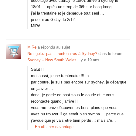
décollage avec cathay le 15/01 arrivé à sydney le
18/01 … après un strop de 36h sur hong kong.
j’ai la trentaine et je débarque tout seul …
je serai au G’day, le 2/12.
MiRé …
MiRe
a répondu au sujet
Ne rigolez pas…trentenaires à Sydney?
dans le forum
Sydney – New South Wales
il y a 19 ans
Salut !!
moi aussi, jeune trentenaire !!! lol
par contre, je suis pas encore sur sydney, je débarque
en janvier …
donc, je garde ce post sous le coude et je vous
recontacte quand j’arrive !!
vous me ferez découvrir les bons plans que vous
avez pu trouver !! ça serait bien sympa … parce que
j’avoue que je vais être bien perdu ..; mais c’e…
En afficher davantage