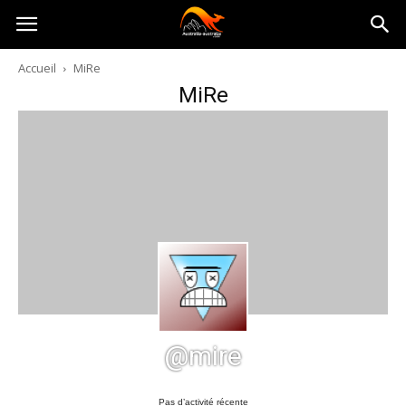
Australia-
Accueil
MiRe
MiRe
australie.com
@mire
Pas d’activité récente