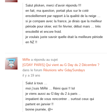
Salut plisken, merci d’avoir répondu !!!
en fait, ma question, portait plus sur le coté
ensoleillement par rapport à la qualité de la neige …
si je compare avec la france, je dirais que la meilleur
période pour skier, est fin février, début mars … très
ensoleillé et encore froid.
je voulais juste savoir quelle était la meilleure période
en NZ !!
MiRe
a répondu au sujet
[G'DAY PARIS] Qui vient au G Day du 2 Décembre ?
dans le forum
Réunions whv GdaySundays
il y a 19 ans
Salut à tous …
moi j’suis MiRé … Rémi quoi !! lol
je viens aussi au G’day du 2 à paris ..
impatient de vous rencontrer .. surtout ceux qui
partent en janvier !!
bonne journée, @+