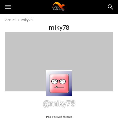
Australia-
Accueil
miky78
miky78
australie.com
@miky78
Pas d’activité récente