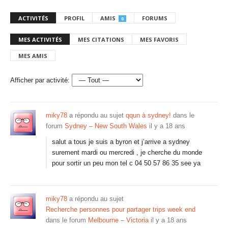
ACTIVITÉS
PROFIL
AMIS
FORUMS
0
MES ACTIVITÉS
MES CITATIONS
MES FAVORIS
MES AMIS
Afficher par activité:
miky78
a répondu au sujet
qqun à sydney!
dans le
forum
Sydney – New South Wales
il y a 18 ans
salut a tous je suis a byron et j’arrive a sydney
surement mardi ou mercredi , je cherche du monde
pour sortir un peu mon tel c 04 50 57 86 35 see ya
miky78
a répondu au sujet
Recherche personnes pour partager trips week end
dans le forum
Melbourne – Victoria
il y a 18 ans