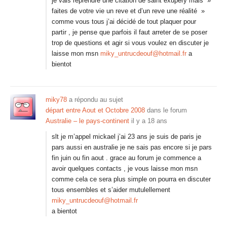
je vais reprendre une citation de saint exupéry mais »
faites de votre vie un reve et d’un reve une réalité »
comme vous tous j’ai décidé de tout plaquer pour
partir , je pense que parfois il faut arreter de se poser
trop de questions et agir si vous voulez en discuter je
laisse mon msn
miky_untrucdeouf@hotmail.fr
a
bientot
miky78
a répondu au sujet
départ entre Aout et Octobre 2008
dans le forum
Australie – le pays-continent
il y a 18 ans
slt je m’appel mickael j’ai 23 ans je suis de paris je
pars aussi en australie je ne sais pas encore si je pars
fin juin ou fin aout . grace au forum je commence a
avoir quelques contacts , je vous laisse mon msn
comme cela ce sera plus simple on pourra en discuter
tous ensembles et s’aider mutulellement
miky_untrucdeouf@hotmail.fr
a bientot