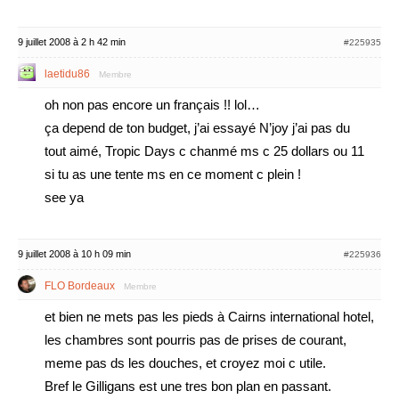
9 juillet 2008 à 2 h 42 min
#225935
laetidu86
Membre
oh non pas encore un français !! lol…
ça depend de ton budget, j’ai essayé N’joy j’ai pas du
tout aimé, Tropic Days c chanmé ms c 25 dollars ou 11
si tu as une tente ms en ce moment c plein !
see ya
9 juillet 2008 à 10 h 09 min
#225936
FLO Bordeaux
Membre
et bien ne mets pas les pieds à Cairns international hotel,
les chambres sont pourris pas de prises de courant,
meme pas ds les douches, et croyez moi c utile.
Bref le Gilligans est une tres bon plan en passant.