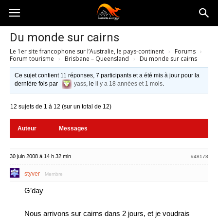
Australia-
Du monde sur cairns
Le 1er site francophone sur l’Australie, le pays-continent
›
Forums
›
australie.com
Forum tourisme
›
Brisbane – Queensland
›
Du monde sur cairns
Ce sujet contient 11 réponses, 7 participants et a été mis à jour pour la
dernière fois par
yass
, le
il y a 18 années et 1 mois
.
12 sujets de 1 à 12 (sur un total de 12)
Auteur
Messages
30 juin 2008 à 14 h 32 min
#48178
styver
Membre
G’day
Nous arrivons sur cairns dans 2 jours, et je voudrais