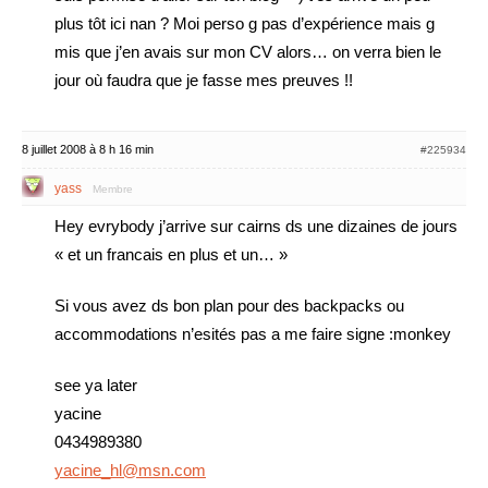
plus tôt ici nan ? Moi perso g pas d’expérience mais g
mis que j’en avais sur mon CV alors… on verra bien le
jour où faudra que je fasse mes preuves !!
8 juillet 2008 à 8 h 16 min
#225934
yass
Membre
Hey evrybody j’arrive sur cairns ds une dizaines de jours
« et un francais en plus et un… »
Si vous avez ds bon plan pour des backpacks ou
accommodations n’esités pas a me faire signe :monkey
see ya later
yacine
0434989380
yacine_hl@msn.com