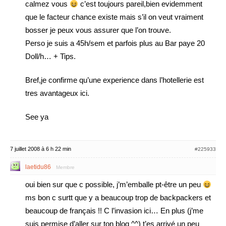
calmez vous
c’est toujours pareil,bien evidemment
que le facteur chance existe mais s’il on veut vraiment
bosser je peux vous assurer que l’on trouve.
Perso je suis a 45h/sem et parfois plus au Bar paye 20
Doll/h… + Tips.
Bref,je confirme qu’une experience dans l’hotellerie est
tres avantageux ici.
See ya
7 juillet 2008 à 6 h 22 min
#225933
laetidu86
Membre
oui bien sur que c possible, j’m’emballe pt-être un peu
ms bon c surtt que y a beaucoup trop de backpackers et
beaucoup de français !! C l’invasion ici… En plus (j’me
suis permise d’aller sur ton blog ^^) t’es arrivé un peu