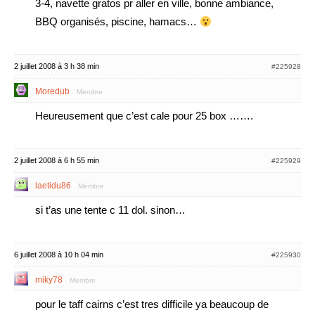
3-4, navette gratos pr aller en ville, bonne ambiance,
BBQ organisés, piscine, hamacs…
2 juillet 2008 à 3 h 38 min
#225928
Moredub
Membre
Heureusement que c’est cale pour 25 box …….
2 juillet 2008 à 6 h 55 min
#225929
laetidu86
Membre
si t’as une tente c 11 dol. sinon…
6 juillet 2008 à 10 h 04 min
#225930
miky78
Membre
pour le taff cairns c’est tres difficile ya beaucoup de