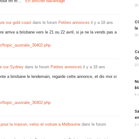
retour fin m…
En afficher davantage
30
CO
ure sur gold coast
dans le forum
Petites annonces
il y a 18 ans
la
re arrive a brisbane vers le 21 ou 22 avril, si je ne la vends pas a
30
m/ftopic_australie_30402.php
Ca
Qu
23
re sur Sydney
dans le forum
Petites annonces
il y a 18 ans
onte a brisbane le lendemain, regarde cette annonce, et dis moi si
No
bl
9 
m/ftopic_australie_30402.php
Sa
em
 pour la maison, velos et voiture a Melbourne
dans le forum
2 