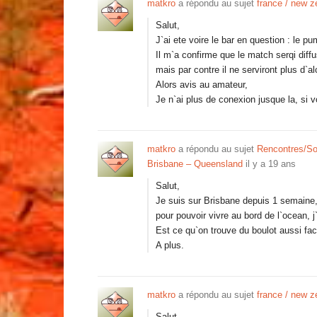
matkro
a répondu au sujet
france / new z
Salut,
J`ai ete voire le bar en question : le 
Il m`a confirme que le match serqi diffu
mais par contre il ne serviront plus d`al
Alors avis au amateur,
Je n`ai plus de conexion jusque la, si
matkro
a répondu au sujet
Rencontres/So
Brisbane – Queensland
il y a 19 ans
Salut,
Je suis sur Brisbane depuis 1 semaine,
pour pouvoir vivre au bord de l`ocean, j
Est ce qu`on trouve du boulot aussi fac
A plus.
matkro
a répondu au sujet
france / new z
Salut,