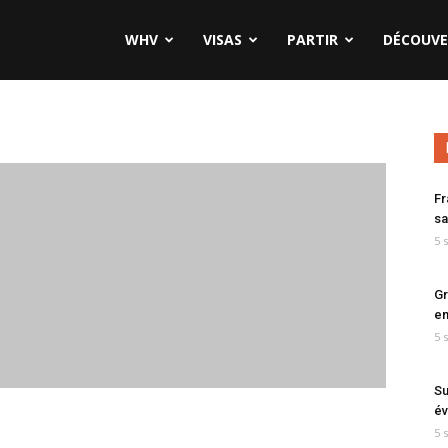
WHV
VISAS
PARTIR
DÉCOUVE
Fr
sa
5 
Gr
en
5 
Su
év
5 