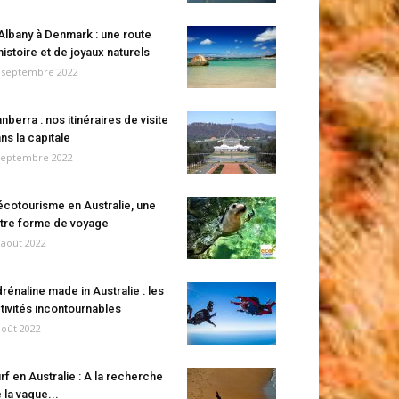
Albany à Denmark : une route
histoire et de joyaux naturels
 septembre 2022
nberra : nos itinéraires de visite
ns la capitale
septembre 2022
écotourisme en Australie, une
tre forme de voyage
 août 2022
rénaline made in Australie : les
tivités incontournables
août 2022
rf en Australie : A la recherche
 la vague...