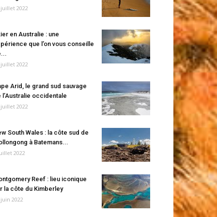
 juillet 2022
ier en Australie : une
périence que l’on vous conseille
...
 juillet 2022
pe Arid, le grand sud sauvage
 l’Australie occidentale
 juillet 2022
w South Wales : la côte sud de
llongong à Batemans...
juillet 2022
ntgomery Reef : lieu iconique
r la côte du Kimberley
 juin 2022