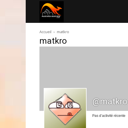
Australia-
Accueil
matkro
australie.com
matkro
@matkro
Pas d’activité récente