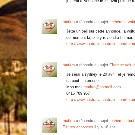
je serai à Brisbane le 22 avril puis de 
matkro
a répondu au sujet
recherche voit
Jette un oeil sur cette annonce, la voitu
ce moment la, elle y reviendra fin mai.
http://www.australia-australie.com/foru
matkro
a répondu au sujet
Cherche voitu
Je serai a sydney le 20 avril, et je rem
ca peut t’interesser.
Mon mail
matkro@hotmail.com
0415 789 967
http://www.australia-australie.com/foru
matkro
a répondu au sujet
recherche tout
Petites annonces
il y a 18 ans