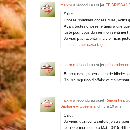
matkro
a répondu au sujet
EF BRISBAN
Salut,
Choses promises choses dues, voiici 
Avant toutes choses je tiens à dire que 
juste pour vous donner mon sentiment s
Je vias pas raconter ma vie, mais juste
En afficher davantage
matkro
a répondu au sujet
préparation de
En tout cas, ça sert a rien de blinder to
J’ai pis bcp trop d’affaire et maintenant
matkro
a répondu au sujet
Rencontres/So
Brisbane – Queensland
il y a 19 ans
Salut,
Je viens d’arriver a surfers je suis pou
je laisse mon numero Mat : 0415 789 9