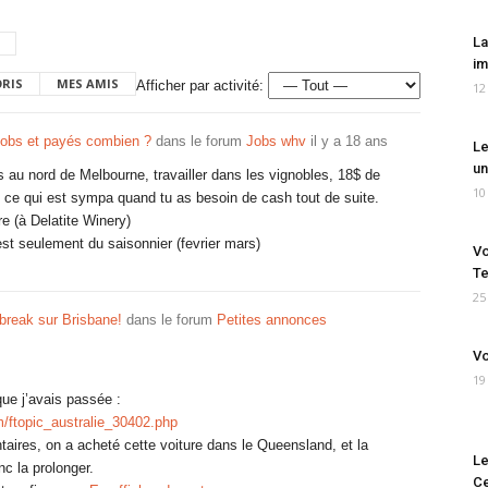
La
im
ORIS
MES AMIS
Afficher par activité:
12
jobs et payés combien ?
dans le forum
Jobs whv
il y a 18 ans
Le
un
s au nord de Melbourne, travailler dans les vignobles, 18$ de
10
, ce qui est sympa quand tu as besoin de cash tout de suite.
re (à Delatite Winery)
’est seulement du saisonnier (fevrier mars)
Vo
Te
25
break sur Brisbane!
dans le forum
Petites annonces
Vo
19
que j’avais passée :
m/ftopic_australie_30402.php
aires, on a acheté cette voiture dans le Queensland, et la
Le
onc la prolonger.
Ce