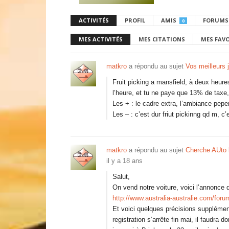
ACTIVITÉS
PROFIL
AMIS
FORUMS
0
MES ACTIVITÉS
MES CITATIONS
MES FAV
matkro
a répondu au sujet
Vos meilleurs 
Fruit picking a mansfield, à deux heure
l’heure, et tu ne paye que 13% de taxe
Les + : le cadre extra, l’ambiance pepe
Les – : c’est dur friut pickinng qd m, c
matkro
a répondu au sujet
Cherche AUto 
il y a 18 ans
Salut,
On vend notre voiture, voici l’annonce 
http://www.australia-australie.com/foru
Et voici quelques précisions supplément
registration s’arrête fin mai, il faudra d