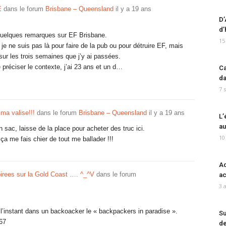
E
dans le forum
Brisbane – Queensland
il y a 19 ans
D’
d’
quelques remarques sur EF Brisbane.
15
je ne suis pas là pour faire de la pub ou pour détruire EF, mais
ur les trois semaines que j’y ai passées.
 préciser le contexte, j’ai 23 ans et un d…
Ca
da
7 
 ma valise!!!
dans le forum
Brisbane – Queensland
il y a 19 ans
L’
au
n sac, laisse de la place pour acheter des truc ici.
10
 ça me fais chier de tout me ballader !!!
Ad
irees sur la Gold Coast …. ^_^V
dans le forum
ac
3 
r l’instant dans un backoacker le « backpackers in paradise ».
Su
67
de