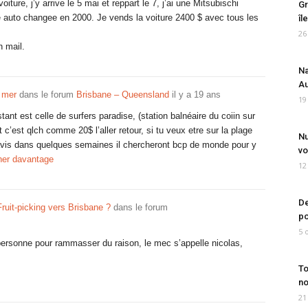
ture, j’y arrive le 5 mai et reppart le 7, j’ai une Mitsubischi
Gr
auto changee en 2000. Je vends la voiture 2400 $ avec tous les
îl
26
 mail.
Na
Au
 mer
dans le forum
Brisbane – Queensland
il y a 19 ans
19
nstant est celle de surfers paradise, (station balnéaire du coiin sur
 c’est qlch comme 20$ l’aller retour, si tu veux etre sur la plage
Nu
n avis dans quelques semaines il chercheront bcp de monde pour y
vo
her davantage
12
De
ruit-picking vers Brisbane ?
dans le forum
po
5 
personne pour rammasser du raison, le mec s’appelle nicolas,
To
no
21