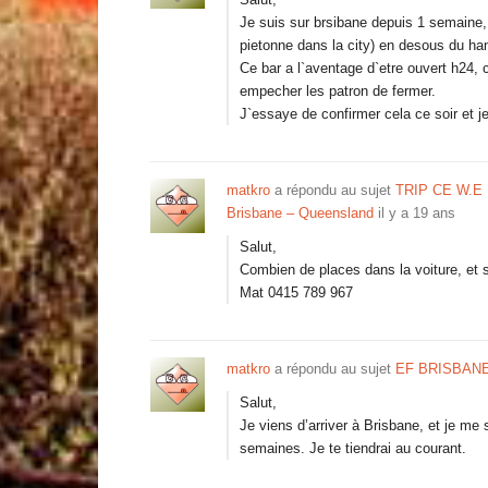
Je suis sur brsibane depuis 1 semaine, 
pietonne dans la city) en desous du han
Ce bar a l`aventage d`etre ouvert h24, 
empecher les patron de fermer.
J`essaye de confirmer cela ce soir et 
matkro
a répondu au sujet
TRIP CE W.E
Brisbane – Queensland
il y a 19 ans
Salut,
Combien de places dans la voiture, et s
Mat 0415 789 967
matkro
a répondu au sujet
EF BRISBAN
Salut,
Je viens d’arriver à Brisbane, et je me
semaines. Je te tiendrai au courant.