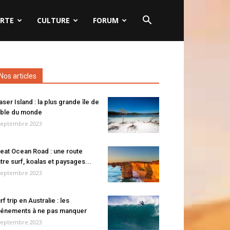
RTE
CULTURE
FORUM
Nos articles
aser Island : la plus grande île de
ble du monde
septembre 2023
eat Ocean Road : une route
tre surf, koalas et paysages...
septembre 2023
rf trip en Australie : les
énements à ne pas manquer
septembre 2023