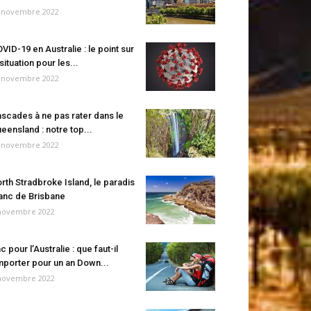
 novembre 2022
VID-19 en Australie : le point sur
 situation pour les...
 novembre 2022
scades à ne pas rater dans le
eensland : notre top...
 novembre 2022
rth Stradbroke Island, le paradis
anc de Brisbane
novembre 2022
c pour l’Australie : que faut-il
porter pour un an Down...
novembre 2022