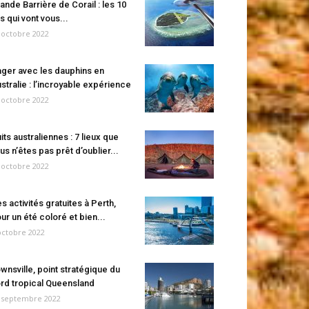
ande Barrière de Corail : les 10
es qui vont vous...
 octobre 2022
ger avec les dauphins en
stralie : l’incroyable expérience
 octobre 2022
its australiennes : 7 lieux que
us n’êtes pas prêt d’oublier...
 octobre 2022
s activités gratuites à Perth,
ur un été coloré et bien...
octobre 2022
wnsville, point stratégique du
rd tropical Queensland
 septembre 2022