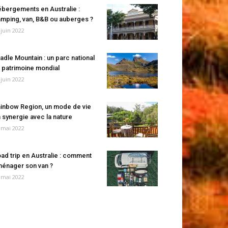
bergements en Australie :
mping, van, B&B ou auberges ?
 juin 2022
adle Mountain : un parc national
 patrimoine mondial
 juin 2022
inbow Region, un mode de vie
 synergie avec la nature
 mai 2022
ad trip en Australie : comment
énager son van ?
 mai 2022