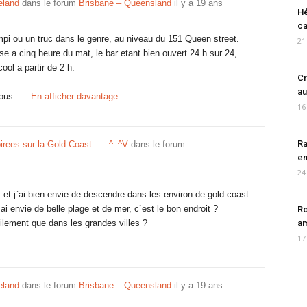
eland
dans le forum
Brisbane – Queensland
il y a 19 ans
Hé
ca
pumpi ou un truc dans le genre, au niveau du 151 Queen street.
21
se a cinq heure du mat, le bar etant bien ouvert 24 h sur 24,
cool a partir de 2 h.
Cr
au
 vous…
En afficher davantage
16
Ra
irees sur la Gold Coast …. ^_^V
dans le forum
en
24
 et j`ai bien envie de descendre dans les environ de gold coast
`ai envie de belle plage et de mer, c`est le bon endroit ?
Ro
ilement que dans les grandes villes ?
am
17
eland
dans le forum
Brisbane – Queensland
il y a 19 ans