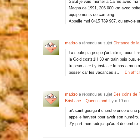
Salut je vais monter a Cairns avec ma voi
Magna de 1991, 205 000 km avec boite 
equipements de camping.
Appelle moi 0415 789 967, ou envoie un
matkro
a répondu au sujet
Distance de la
La seule plage que j’ai faite içi pour l’i
la Gold cost) 1H 30 en train puis bus, et
tu peux aller t’y installer la bas a mo
bosser car les vacances s…
En affic
matkro
a répondu au sujet
Des coins de F
Brisbane – Queensland
il y a 19 ans
aA saint george il cherche encore une 
appelle harvest pour avoir son numéro.
J’y part mercredi jusqu’au 8 decembre.