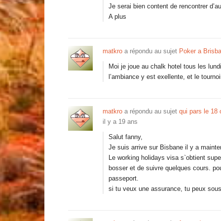
Je serai bien content de rencontrer d’a
A plus
matkro
a répondu au sujet
Poker a Brisb
Moi je joue au chalk hotel tous les lund
l’ambiance y est exellente, et le tourno
matkro
a répondu au sujet
qui pars le 18 
il y a 19 ans
Salut fanny,
Je suis arrive sur Bisbane il y a mainte
Le working holidays visa s`obtient super
bosser et de suivre quelques cours. po
passeport.
si tu veux une assurance, tu peux sous