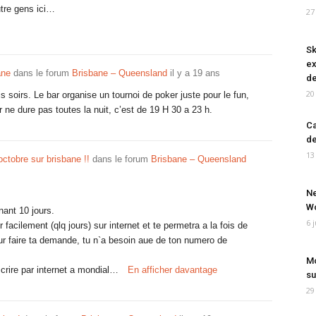
utre gens ici…
27
Sk
ex
ane
dans le forum
Brisbane – Queensland
il y a 19 ans
de
20
is soirs. Le bar organise un tournoi de poker juste pour le fun,
ir ne dure pas toutes la nuit, c’est de 19 H 30 a 23 h.
Ca
de
13
octobre sur brisbane !!
dans le forum
Brisbane – Queensland
Ne
Wo
nant 10 jours.
6 
 facilement (qlq jours) sur internet et te permetra a la fois de
ur faire ta demande, tu n`a besoin aue de ton numero de
Mo
crire par internet a mondial…
En afficher davantage
su
29