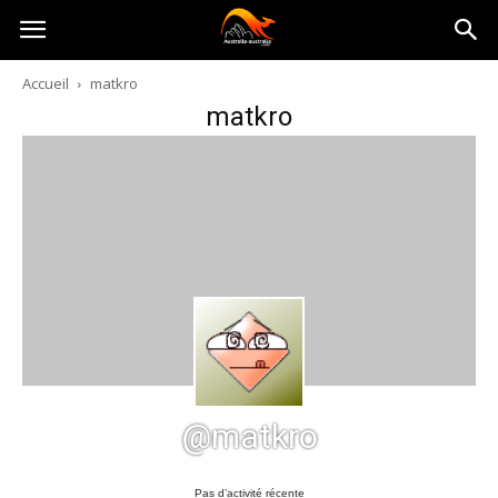
Australia-
Accueil
matkro
matkro
australie.com
@matkro
Pas d’activité récente