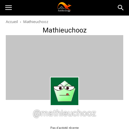
Australia-
Accueil
Mathieuchooz
Mathieuchooz
australie.com
@mathieuchooz
Pas d’activité récente