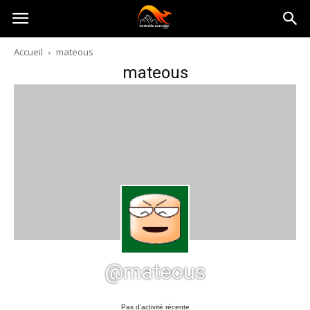
Australia-
Accueil
mateous
mateous
australie.com
@mateous
Pas d’activité récente