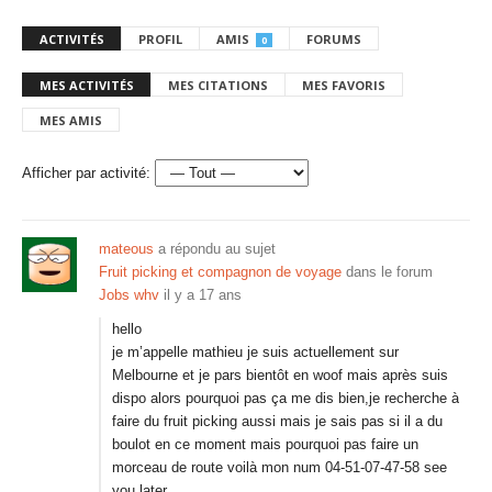
ACTIVITÉS
PROFIL
AMIS
FORUMS
0
MES ACTIVITÉS
MES CITATIONS
MES FAVORIS
MES AMIS
Afficher par activité:
mateous
a répondu au sujet
Fruit picking et compagnon de voyage
dans le forum
Jobs whv
il y a 17 ans
hello
je m’appelle mathieu je suis actuellement sur
Melbourne et je pars bientôt en woof mais après suis
dispo alors pourquoi pas ça me dis bien,je recherche à
faire du fruit picking aussi mais je sais pas si il a du
boulot en ce moment mais pourquoi pas faire un
morceau de route voilà mon num 04-51-07-47-58 see
you later