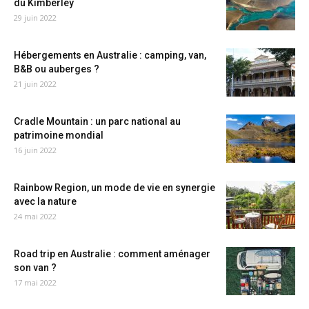
du Kimberley
29 juin 2022
Hébergements en Australie : camping, van,
B&B ou auberges ?
21 juin 2022
Cradle Mountain : un parc national au
patrimoine mondial
16 juin 2022
Rainbow Region, un mode de vie en synergie
avec la nature
24 mai 2022
Road trip en Australie : comment aménager
son van ?
17 mai 2022