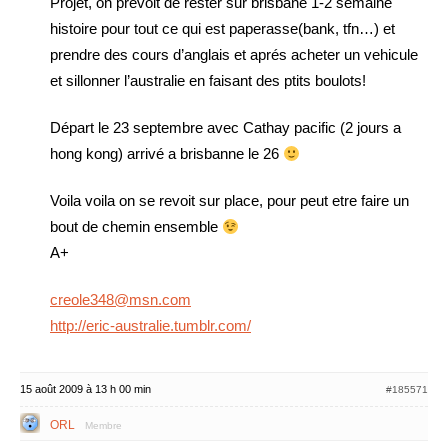
Projet, on prevoit de rester sur brisbane 1-2 semaine
histoire pour tout ce qui est paperasse(bank, tfn…) et
prendre des cours d’anglais et aprés acheter un vehicule
et sillonner l’australie en faisant des ptits boulots!
Départ le 23 septembre avec Cathay pacific (2 jours a
hong kong) arrivé a brisbanne le 26
Voila voila on se revoit sur place, pour peut etre faire un
bout de chemin ensemble
A+
creole348@msn.com
http://eric-australie.tumblr.com/
15 août 2009 à 13 h 00 min
#185571
ORL
Membre