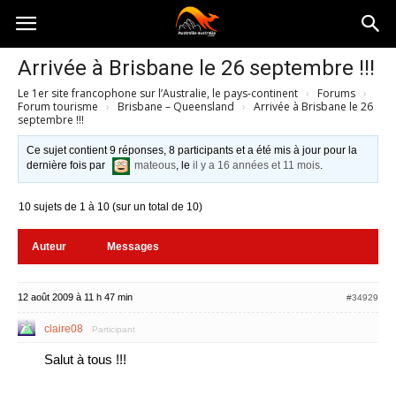
Australia-
Arrivée à Brisbane le 26 septembre !!!
Le 1er site francophone sur l’Australie, le pays-continent
›
Forums
›
australie.com
Forum tourisme
›
Brisbane – Queensland
›
Arrivée à Brisbane le 26
septembre !!!
Ce sujet contient 9 réponses, 8 participants et a été mis à jour pour la
dernière fois par
mateous
, le
il y a 16 années et 11 mois
.
10 sujets de 1 à 10 (sur un total de 10)
Auteur
Messages
12 août 2009 à 11 h 47 min
#34929
claire08
Participant
Salut à tous !!!