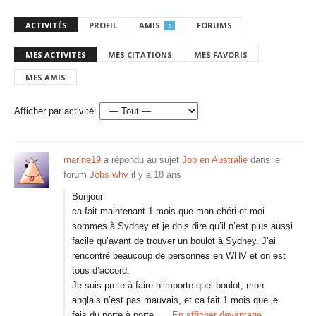
ACTIVITÉS
PROFIL
AMIS
FORUMS
0
MES ACTIVITÉS
MES CITATIONS
MES FAVORIS
MES AMIS
Afficher par activité:
marine19
a répondu au sujet
Job en Australie
dans le
forum
Jobs whv
il y a 18 ans
Bonjour
ca fait maintenant 1 mois que mon chéri et moi
sommes à Sydney et je dois dire qu’il n’est plus aussi
facile qu’avant de trouver un boulot à Sydney. J’ai
rencontré beaucoup de personnes en WHV et on est
tous d’accord.
Je suis prete à faire n’importe quel boulot, mon
anglais n’est pas mauvais, et ca fait 1 mois que je
fais du porte à porte…
En afficher davantage