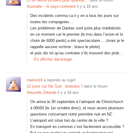
Et un 4eme incident pour quantas…
dans le forum
Australie – le pays-continent
il y a 18 ans
Des incidents comma ca il y en a tous les jours sur
toutes les compagnies…
Les problèmes de Qantas sont juste plus médiatisés
en ce moment car le premier (le trou dans l’avion et la
chute de 6000 pieds) a été spectaculaire…. (mais je le
rappelle aucune victime : bravo le pilote)
et puis dis toi qu’au contraire s’ils trouvent des prob…
En afficher davantage
marine19
a répondu au sujet
12 jours sur l'ile Sud : itinéraire ?
dans le forum
Nouvelle Zélande
il y a 18 ans
On arrive le 30 septembre à l’aéroport de Christchurch
à 00h50 (le 1er octobre donc), et nous avons plusieurs
questions concernant notre première nuit en NZ :
L’aéroport est situé loin du centre de la ville ?
En transport en commun c’est facilement accessible ?
Est ce que quelqu’un connait un backpacker qui