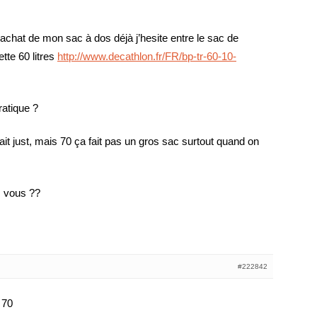
 l’achat de mon sac à dos déjà j’hesite entre le sac de
ette 60 litres
http://www.decathlon.fr/FR/bp-tr-60-10-
ratique ?
 fait just, mais 70 ça fait pas un gros sac surtout quand on
s vous ??
#222842
 70