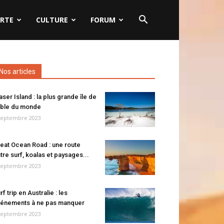
RTE
CULTURE
FORUM
Nos articles
aser Island : la plus grande île de
ble du monde
septembre 2023
eat Ocean Road : une route
tre surf, koalas et paysages...
septembre 2023
rf trip en Australie : les
énements à ne pas manquer
septembre 2023