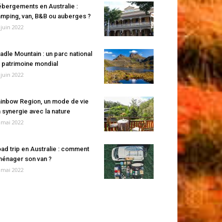
bergements en Australie :
mping, van, B&B ou auberges ?
 juin 2022
adle Mountain : un parc national
 patrimoine mondial
 juin 2022
inbow Region, un mode de vie
 synergie avec la nature
 mai 2022
ad trip en Australie : comment
énager son van ?
 mai 2022