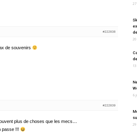
27
Sk
ex
#222838
de
20
ax de souvenirs
Ca
de
13
Ne
Wo
6 
#222839
Mo
su
souvent plus de choses que les mecs…
29
n passe !!!