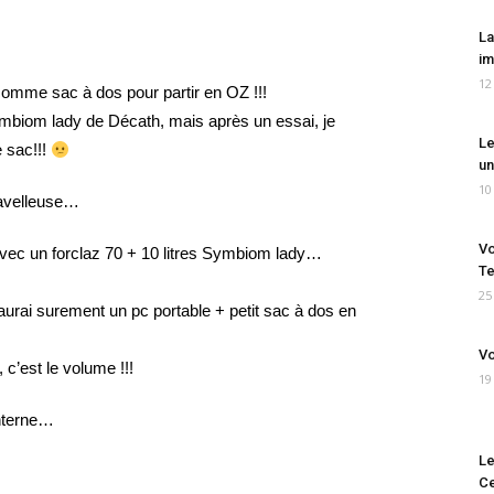
La
im
12
r comme sac à dos pour partir en OZ !!!
 symbiom lady de Décath, mais après un essai, je
Le
 sac!!!
un
10
ravelleuse…
Vo
ec un forclaz 70 + 10 litres Symbiom lady…
Te
25
aurai surement un pc portable + petit sac à dos en
Vo
 c’est le volume !!!
19
anterne…
Le
Ce