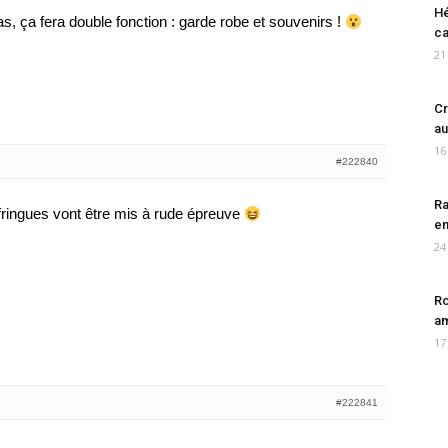
Hé
as, ça fera double fonction : garde robe et souvenirs !
ca
21
Cr
au
16
#222840
Ra
 fringues vont être mis à rude épreuve
en
24
Ro
am
17
#222841