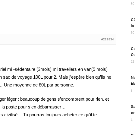
30
CO
la
30
#222834
Ca
Qu
23
iel mi -sédentaire (3mois) mi travellers en van(9 mois)
n sac de voyage 100L pour 2. Mais j’espère bien qu’ils ne
No
bl
rt… Une moyenne de 80L par personne.
9 
ager léger : beaucoup de gens s’encombrent pour rien, et
r la poste pour s’en débarrasser…
Sa
em
s civilisé… Tu pourras toujours acheter ce qu’il te
2 