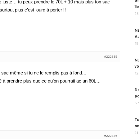
Gr
p juste… tu peux prendre le 70L + 10 mais plus ton sac
îl
urtout plus c’est lourd à porter !!
26
Na
Au
19
#222835
Nu
vo
s sac même si tu ne le remplis pas à fond…
12
té à prendre plus que ce qu’on pourrait ac un 60L…
De
po
5 
To
no
21
#222836