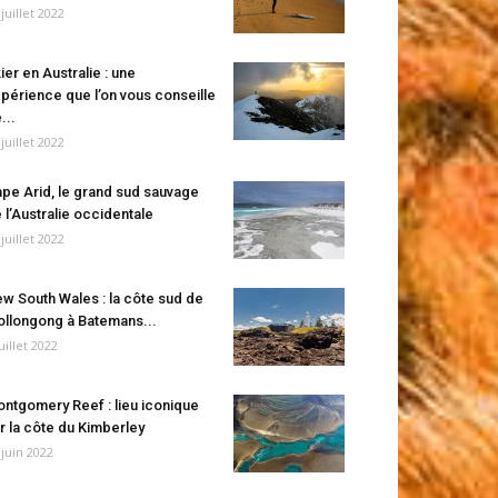
 juillet 2022
ier en Australie : une
périence que l’on vous conseille
...
 juillet 2022
pe Arid, le grand sud sauvage
 l’Australie occidentale
 juillet 2022
w South Wales : la côte sud de
llongong à Batemans...
juillet 2022
ntgomery Reef : lieu iconique
r la côte du Kimberley
 juin 2022