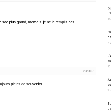
D’
d’
15
n sac plus grand, meme si je ne le remplis pas…
Ca
da
7 
L’
au
10
#222837
Ad
ujours pleins de souvenirs
ac
!
3 
Su
de