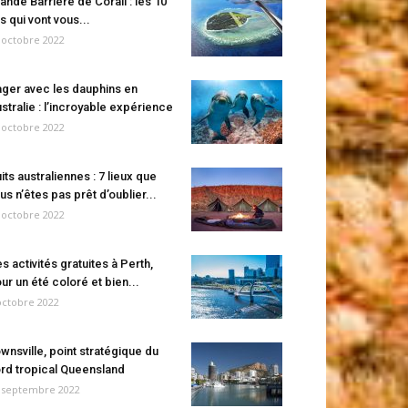
ande Barrière de Corail : les 10
es qui vont vous...
 octobre 2022
ger avec les dauphins en
stralie : l’incroyable expérience
 octobre 2022
its australiennes : 7 lieux que
us n’êtes pas prêt d’oublier...
 octobre 2022
s activités gratuites à Perth,
ur un été coloré et bien...
octobre 2022
wnsville, point stratégique du
rd tropical Queensland
 septembre 2022