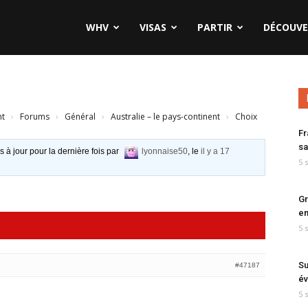
WHV
VISAS
PARTIR
DÉCOUVE
nt
›
Forums
›
Général
›
Australie – le pays-continent
›
Choix
Fr
sa
s à jour pour la dernière fois par
lyonnaise50
, le
il y a 17
5 
Gr
en
5 
Su
#47187
év
5 