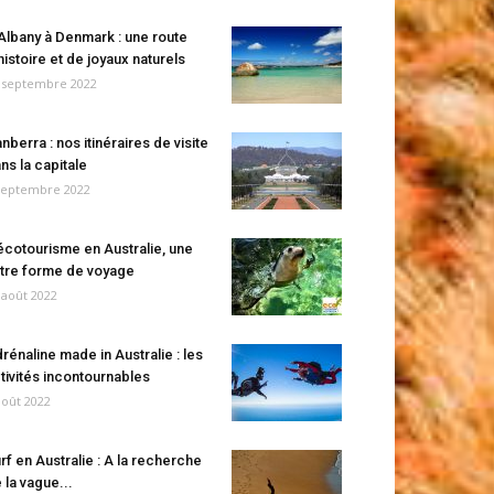
Albany à Denmark : une route
histoire et de joyaux naturels
 septembre 2022
nberra : nos itinéraires de visite
ns la capitale
septembre 2022
écotourisme en Australie, une
tre forme de voyage
 août 2022
rénaline made in Australie : les
tivités incontournables
août 2022
rf en Australie : A la recherche
 la vague...