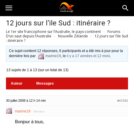
Australia-
12 jours sur l’ile Sud : itinéraire ?
Le 1er site francophone sur l’Australie, le pays-continent
›
Forums
›
australie.com
D’un saut depuis l’Australie
›
Nouvelle Zélande
›
12 jours sur l’ile Sud
: itinéraire ?
Ce sujet contient 12 réponses, 6 participants et a été mis à jour pour la
dernière fois par
marine19
, le
il y a 17 années et 12 mois
.
13 sujets de 1 à 13 (sur un total de 13)
Auteur
Messages
30 juillet 2008 à 12 h 14 min
#47252
marine19
Membre
Bonjour à tous,