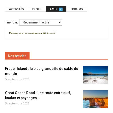
ACTIVITÉS
PROFIL
AMIS
FORUMS
0
Trier par:
Désolé, aucun membre n'a été trouvé.
Mes
amis
Nos articles
Fraser Island : la plus grande île de sable du
monde
5 septembre 2023
Great Ocean Road : une route entre surf,
koalas et paysages...
5 septembre 2023