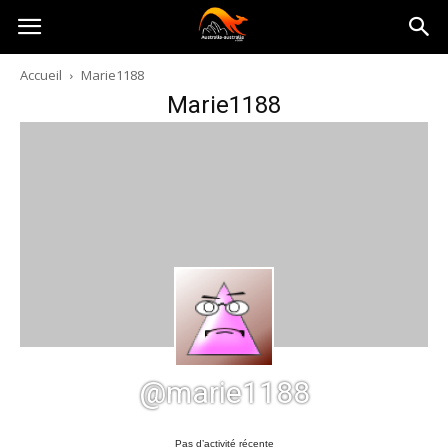
Australia-
Accueil
Marie1188
Marie1188
australie.com
@marie1188
Pas d’activité récente