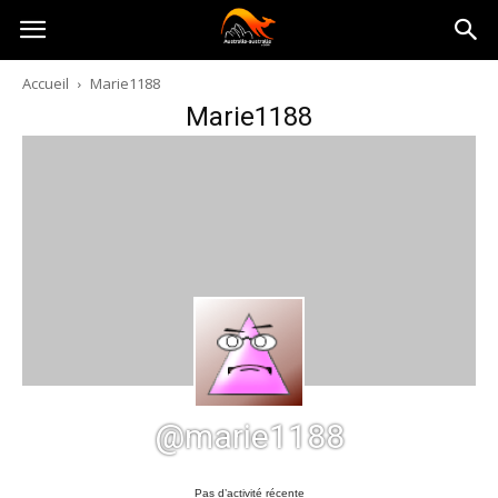
Australia-
Accueil
Marie1188
Marie1188
australie.com
@marie1188
Pas d’activité récente