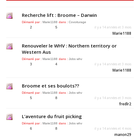
Recherche lift : Broome – Darwin
Démarré par :
Marie1188
dans :
Covoiturage
il y a 14 années et 3 mois
2
5
Marie1188
Renouveler le WHV : Northern territory or
Western Aus
Démarré par :
Marie1188
dans :
Jobs whv
il y a 14 années et 3 mois
3
4
Marie1188
Broome et ses boulots??
Démarré par :
Marie1188
dans :
Jobs whv
il y a 14 années et 3 mois
5
8
fredlr2
L’aventure du fruit picking
Démarré par :
Marie1188
dans :
Jobs whv
il y a 14 années et 4 mois
6
8
manon29