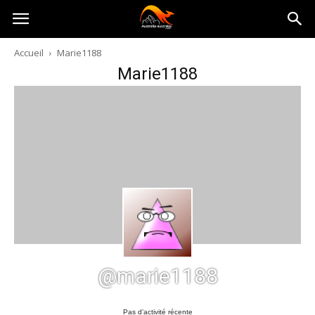
Australia-
Accueil
Marie1188
Marie1188
australie.com
@marie1188
Pas d’activité récente