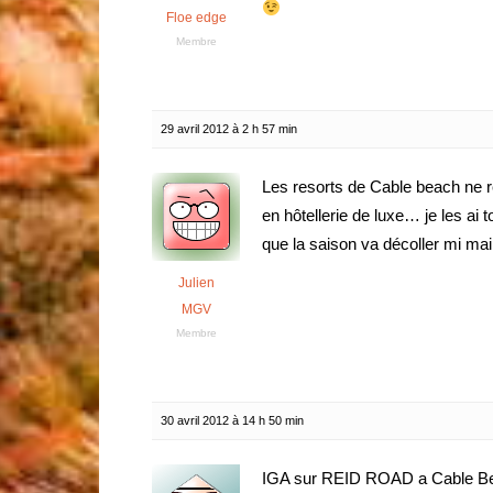
Floe edge
Membre
29 avril 2012 à 2 h 57 min
Les resorts de Cable beach ne r
en hôtellerie de luxe… je les ai t
que la saison va décoller mi mai
Julien
MGV
Membre
30 avril 2012 à 14 h 50 min
IGA sur REID ROAD a Cable Bea