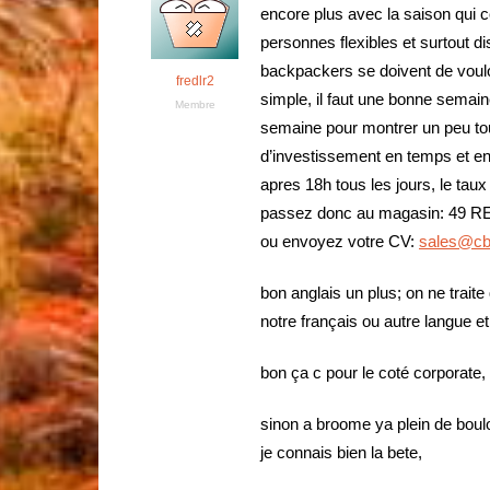
encore plus avec la saison qu
personnes flexibles et surtout d
backpackers se doivent de voulo
fredlr2
simple, il faut une bonne semain
Membre
semaine pour montrer un peu tou
d’investissement en temps et en a
apres 18h tous les jours, le ta
passez donc au magasin: 49
ou envoyez votre CV:
sales@cb
bon anglais un plus; on ne trait
notre français ou autre langue e
bon ça c pour le coté corporate,
sinon a broome ya plein de boulo
je connais bien la bete,