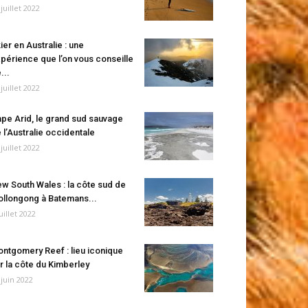
 juillet 2022
ier en Australie : une
périence que l’on vous conseille
...
 juillet 2022
pe Arid, le grand sud sauvage
 l’Australie occidentale
 juillet 2022
w South Wales : la côte sud de
llongong à Batemans...
juillet 2022
ntgomery Reef : lieu iconique
r la côte du Kimberley
 juin 2022