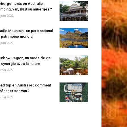
bergements en Australie :
mping, van, B&B ou auberges ?
 juin 2022
adle Mountain : un parc national
 patrimoine mondial
 juin 2022
inbow Region, un mode de vie
 synergie avec la nature
 mai 2022
ad trip en Australie : comment
énager son van ?
 mai 2022