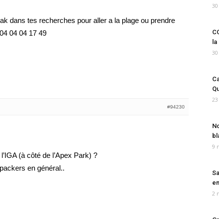
30
reak dans tes recherches pour aller a la plage ou prendre
CO
 04 04 04 17 49
la
30
Ca
Qu
23
#94230
No
bl
9 
l’IGA (à côté de l’Apex Park) ?
kpackers en général..
Sa
em
2 