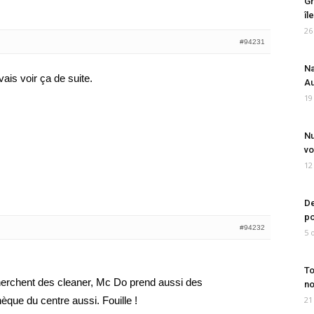
Gr
îl
26
#94231
Na
ais voir ça de suite.
Au
19
Nu
vo
12
De
po
#94232
5 
To
 cherchent des cleaner, Mc Do prend aussi des
no
èque du centre aussi. Fouille !
21