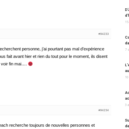
D’
d’
15
#94233
Ca
da
echerchent personne, j’ai pourtant pas mal d’expérience
7 
ous fait avant hier et rien du tout pour le moment, ils disent
 voir fin mai….
L’
au
10
Ad
ac
3 
#94234
Su
ch recherche toujours de nouvelles personnes et
de