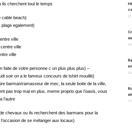
 ils cherchent tout le temps
Hé
ca
21
e cable beach)
 plage egalement)
Cr
au
ntre ville
16
entre ville
re ville
Ra
en
n faite de votre personne c un plus plus plus) –
24
udi soir on a le fameux concours de tshirt mouillé)
 barman/ramasseur de mec, la seule boite de la ville,
Ro
ayent pas trop mal en plus. meme proprio que l’oasis, vous
am
 l’autre
17
 de chevaux ou ils recherchent des barmans pour la
 l’occasion de se mélanger aux locaux)