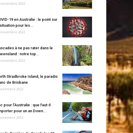
 novembre 2022
VID-19 en Australie : le point sur
 situation pour les...
 novembre 2022
scades à ne pas rater dans le
eensland : notre top...
 novembre 2022
rth Stradbroke Island, le paradis
anc de Brisbane
novembre 2022
c pour l’Australie : que faut-il
porter pour un an Down...
novembre 2022