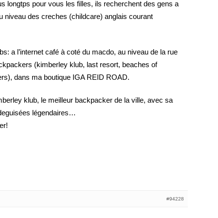
s longtps pour vous les filles, ils recherchent des gens a
au niveau des creches (childcare) anglais courant
bs: a l’internet café à coté du macdo, au niveau de la rue
ackpackers (kimberley klub, last resort, beaches of
ers), dans ma boutique IGA REID ROAD.
mberley klub, le meilleur backpacker de la ville, avec sa
s deguisées légendaires…
er!
#94228