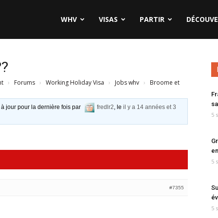
WHV
VISAS
PARTIR
DÉCOUVE
??
nt
›
Forums
›
Working Holiday Visa
›
Jobs whv
›
Broome et
Fr
sa
 à jour pour la dernière fois par
fredlr2
, le
il y a 14 années et 3
5 
Gr
en
5 
Su
#7355
év
5 