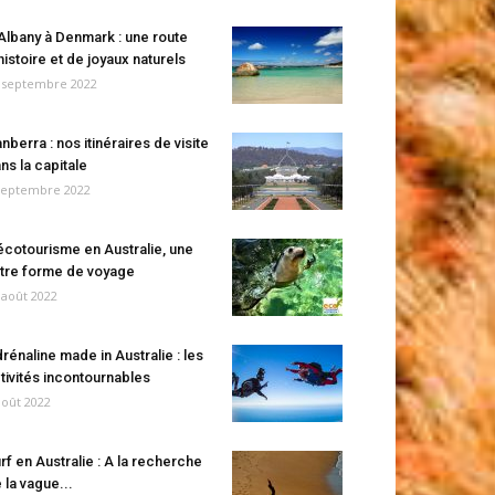
Albany à Denmark : une route
histoire et de joyaux naturels
 septembre 2022
nberra : nos itinéraires de visite
ns la capitale
septembre 2022
écotourisme en Australie, une
tre forme de voyage
 août 2022
rénaline made in Australie : les
tivités incontournables
août 2022
rf en Australie : A la recherche
 la vague...