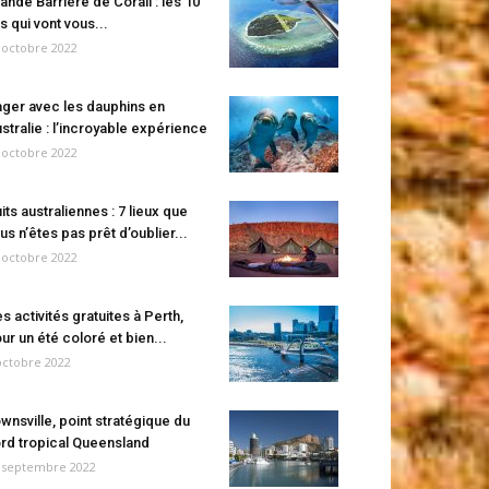
ande Barrière de Corail : les 10
es qui vont vous...
 octobre 2022
ger avec les dauphins en
stralie : l’incroyable expérience
 octobre 2022
its australiennes : 7 lieux que
us n’êtes pas prêt d’oublier...
 octobre 2022
s activités gratuites à Perth,
ur un été coloré et bien...
octobre 2022
wnsville, point stratégique du
rd tropical Queensland
 septembre 2022