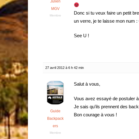
Julien
MGV
Donc si tu veux faire un petit b
Membre
un verre, je te laisse mon num :
See U !
27 avril 2012 à 6 h 42 min
Salut à vous,
Vous avez essayé de postuler à 
Je sais qu’ils prennent des bac
Guide
Bon courage à vous !
Backpack
ers
Membre