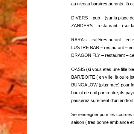
au niveau bars/restaurants, là ou
DIVERS – pub – (sur la plage d
ZANDERS – restaurant – (sur la
RARA’s – café/restaurant – en ce
LUSTRE BAR – restaurant – en c
DRAGON FLY – restaurant – cent
OASIS (si vous etes une fille bie
BAR/BOITE ( en ville, là ou le je
BUNGALOW (plus mec) pour faire
boulot de nuit par contre, ils p
passerez surement d’un endroit a
Se renseigner pour les courses
saison ( tres bonne ambiance et