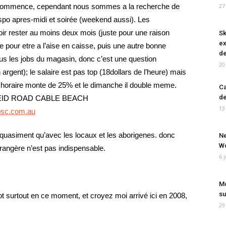
i commence, cependant nous sommes a la recherche de
27
ispo apres-midi et soirée (weekend aussi). Les
ir rester au moins deux mois (juste pour une raison
Sk
ex
e pour etre a l’aise en caisse, puis une autre bonne
de
s les jobs du magasin, donc c’est une question
20
rgent); le salaire est pas top (18dollars de l’heure) mais
ux horaire monte de 25% et le dimanche il double meme.
Ca
de
 REID ROAD CABLE BEACH
13
sc.com.au
e quasiment qu’avec les locaux et les aborigenes. donc
Ne
Wo
trangère n’est pas indispensable.
6 
Mo
su
t surtout en ce moment, et croyez moi arrivé ici en 2008,
29