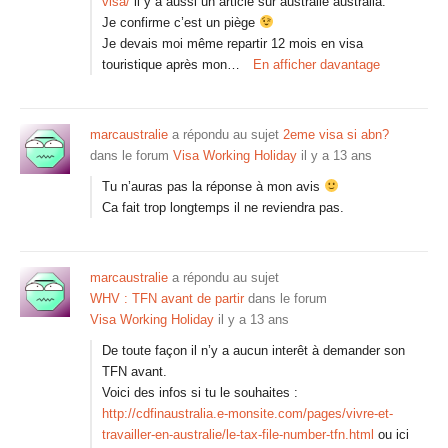
visa/
il y a aussi un article sur australie australia.
Je confirme c’est un piège
Je devais moi même repartir 12 mois en visa
touristique après mon…
En afficher davantage
marcaustralie
a répondu au sujet
2eme visa si abn?
dans le forum
Visa Working Holiday
il y a 13 ans
Tu n’auras pas la réponse à mon avis
Ca fait trop longtemps il ne reviendra pas.
marcaustralie
a répondu au sujet
WHV : TFN avant de partir
dans le forum
Visa Working Holiday
il y a 13 ans
De toute façon il n’y a aucun interêt à demander son
TFN avant.
Voici des infos si tu le souhaites :
http://cdfinaustralia.e-monsite.com/pages/vivre-et-
travailler-en-australie/le-tax-file-number-tfn.html
ou ici