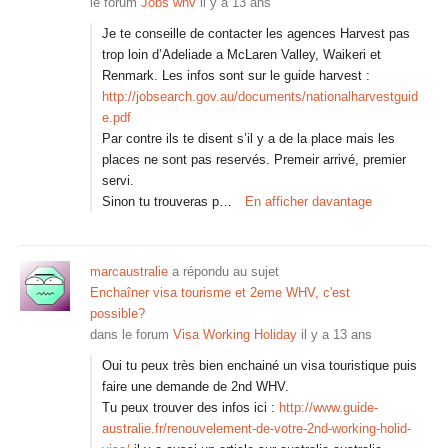
le forum
Jobs whv
il y a 13 ans
Je te conseille de contacter les agences Harvest pas
trop loin d’Adeliade a McLaren Valley, Waikeri et
Renmark. Les infos sont sur le guide harvest :
http://jobsearch.gov.au/documents/nationalharvestguid
e.pdf
Par contre ils te disent s’il y a de la place mais les
places ne sont pas reservés. Premeir arrivé, premier
servi.
Sinon tu trouveras p…
En afficher davantage
marcaustralie
a répondu au sujet
Enchaîner visa tourisme et 2eme WHV, c'est
possible?
dans le forum
Visa Working Holiday
il y a 13 ans
Oui tu peux très bien enchainé un visa touristique puis
faire une demande de 2nd WHV.
Tu peux trouver des infos ici :
http://www.guide-
australie.fr/renouvelement-de-votre-2nd-working-holid-