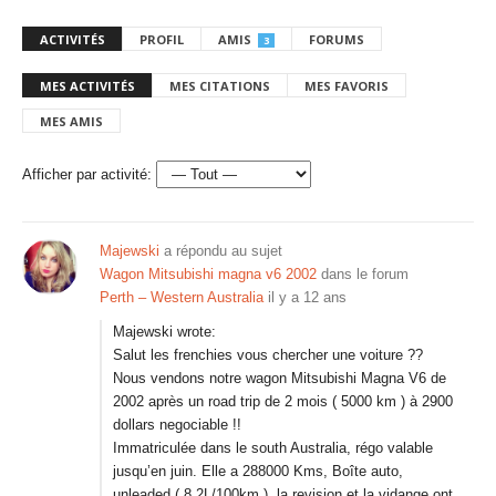
ACTIVITÉS
PROFIL
AMIS
FORUMS
3
MES ACTIVITÉS
MES CITATIONS
MES FAVORIS
MES AMIS
Afficher par activité:
Majewski
a répondu au sujet
Wagon Mitsubishi magna v6 2002
dans le forum
Perth – Western Australia
il y a 12 ans
Majewski wrote:
Salut les frenchies vous chercher une voiture ??
Nous vendons notre wagon Mitsubishi Magna V6 de
2002 après un road trip de 2 mois ( 5000 km ) à 2900
dollars negociable !!
Immatriculée dans le south Australia, régo valable
jusqu’en juin. Elle a 288000 Kms, Boîte auto,
unleaded ( 8,2L/100km ), la revision et la vidange ont