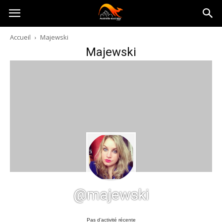
Australia-
Accueil
Majewski
Majewski
australie.com
@majewski
Pas d’activité récente