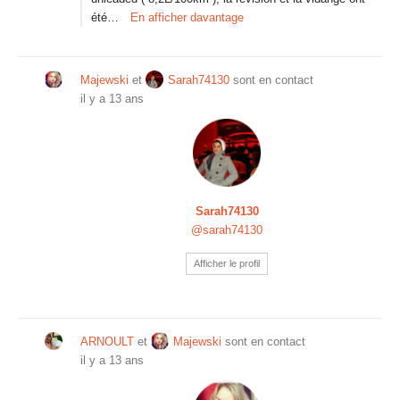
été…
En afficher davantage
Majewski
et
Sarah74130
sont en contact
il y a 13 ans
Sarah74130
@sarah74130
Afficher le profil
ARNOULT
et
Majewski
sont en contact
il y a 13 ans