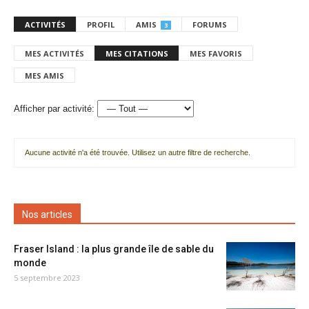
ACTIVITÉS
PROFIL
AMIS
FORUMS
3
MES ACTIVITÉS
MES CITATIONS
MES FAVORIS
MES AMIS
Afficher par activité:
Aucune activité n'a été trouvée. Utilisez un autre filtre de recherche.
Nos articles
Fraser Island : la plus grande île de sable du
monde
5 septembre 2023