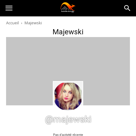
Australia-
Accueil
Majewski
Majewski
australie.com
@majewski
Pas d’activité récente