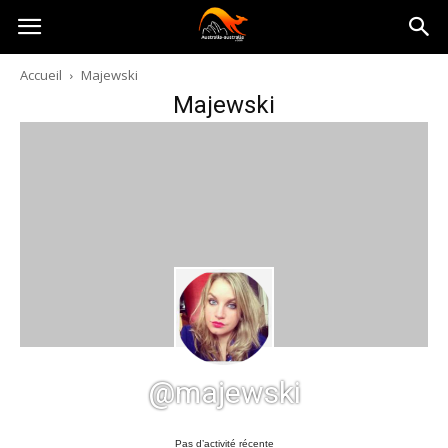
Australia-
Accueil
Majewski
Majewski
australie.com
@majewski
Pas d’activité récente