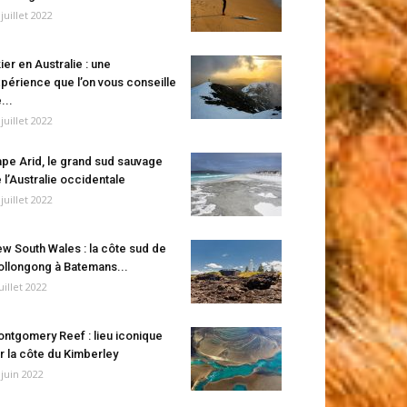
 juillet 2022
ier en Australie : une
périence que l’on vous conseille
...
 juillet 2022
pe Arid, le grand sud sauvage
 l’Australie occidentale
 juillet 2022
w South Wales : la côte sud de
llongong à Batemans...
juillet 2022
ntgomery Reef : lieu iconique
r la côte du Kimberley
 juin 2022