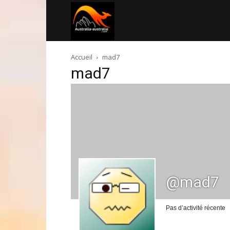
Australia-
Accueil
mad7
australie.com
mad7
@mad7
Pas d’activité récente