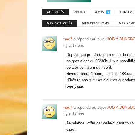
ACTIVITÉS
PROFIL
AMIS
FORUMS
0
MES ACTIVITÉS
MES CITATIONS
MES FAV
mad7
a répondu au sujet
JOB A DUNSB
il y a 17 ans
Depuis que je taf dans ce shop, le nom
en gros c’est du 25/30h. Il y a possibi
cela te semble insuffisant.
Niveau rémunération, c’est du 18$ avan
N’hésite pas si tu as d’autres questions
See yaaa.
mad7
a répondu au sujet
JOB A DUNSB
il y a 17 ans
Je relance l’offre car celle-ci tient touj
Ciao !