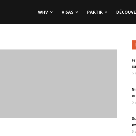
WHV
VISAS
PARTIR
DÉCOUVE
Fr
sa
5 
Gr
en
5 
Su
év
5 