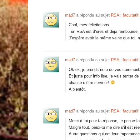
mad7
a répondu au sujet
RSA : facultatif,
Cool, mes félicitations.
Ton RSA est d’ores et déjà remboursé, c
J’espère avoir la même veine que toi, m
mad7
a répondu au sujet
RSA : facultatif,
Ok ok, je prends note de vos commenta
Et juste pour info lise, je vais tenter
chance d’être serveur!
A bientôt.
mad7
a répondu au sujet
RSA : facultatif,
Merci à toi pour ta réponse, je pense fa
Malgré tout, peux-tu me dire s’il est ré
Autre questions qui ont leur importance