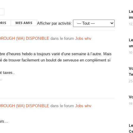
La
im
ORIS
MES AMIS
Afficher par activité:
12
OROUGH (WA) DISPONIBLE
dans le forum
Jobs whv
Le
un
10
bre d’heures hebdo a toujours varié d’une semaine à l’autre. Mais
lité de trouver facilement un boulot de serveuse en complément si
Vo
t taxes..
Te
.
25
Vo
19
OROUGH (WA) DISPONIBLE
dans le forum
Jobs whv
ours…
Le
Ce