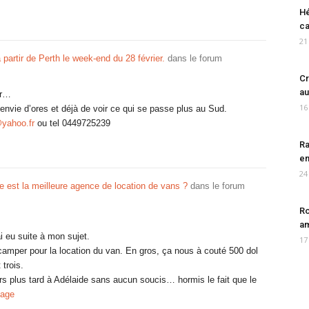
Hé
ca
21
à partir de Perth le week-end du 28 février.
dans le forum
Cr
au
er…
16
 envie d’ores et déjà de voir ce qui se passe plus au Sud.
yahoo.fr
ou tel 0449725239
Ra
en
24
est la meilleure agence de location de vans ?
dans le forum
Ro
am
i eu suite à mon sujet.
17
amper pour la location du van. En gros, ça nous à couté 500 dol
 trois.
rs plus tard à Adélaide sans aucun soucis… hormis le fait que le
tage