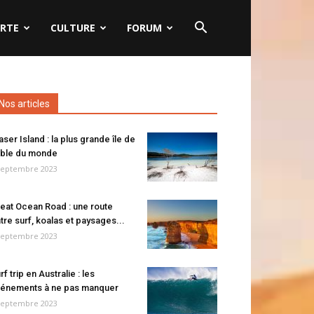
RTE
CULTURE
FORUM
Nos articles
aser Island : la plus grande île de
ble du monde
septembre 2023
eat Ocean Road : une route
tre surf, koalas et paysages...
septembre 2023
rf trip en Australie : les
énements à ne pas manquer
septembre 2023