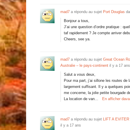
mad7
a répondu au sujet
Port Douglas
da
Bonjour a tous,
J’ai une question d’ordre pratique : que
taf rapidement ? Je compte arriver deb
Cheers, see ya.
mad7
a répondu au sujet
Great Ocean Ro
Australie – le pays-continent
il y a 17 ans
Salut a vous deux,
Pour ma part, j’ai sillone les routes de
largement suffisant. Il y a quelques po
me concerne, la jolie petite bourgade 
La location de van…
En afficher dav
mad7
a répondu au sujet
LIFT A EVITER
il y a 17 ans