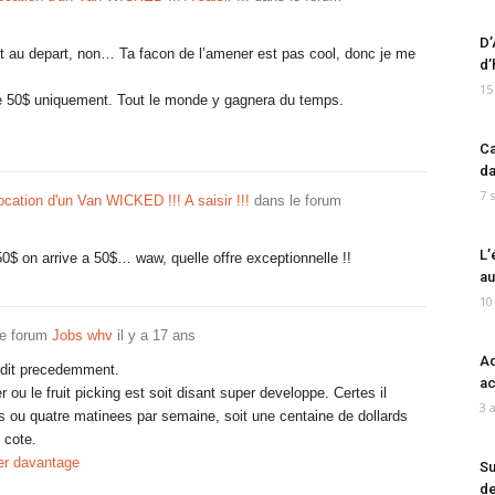
D’
ait au depart, non… Ta facon de l’amener est pas cool, donc je me
d’
15
de 50$ uniquement. Tout le monde y gagnera du temps.
Ca
da
7 
location d'un Van WICKED !!! A saisir !!!
dans le forum
L’
0$ on arrive a 50$… waw, quelle offre exceptionnelle !!
au
10
le forum
Jobs whv
il y a 17 ans
Ad
 dit precedemment.
ac
 ou le fruit picking est soit disant super developpe. Certes il
3 
rois ou quatre matinees par semaine, soit une centaine de dollards
 cote.
er davantage
Su
de