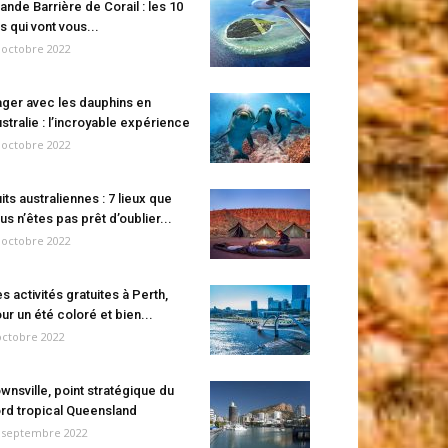
ande Barrière de Corail : les 10
es qui vont vous...
 octobre 2022
ger avec les dauphins en
stralie : l’incroyable expérience
 octobre 2022
its australiennes : 7 lieux que
us n’êtes pas prêt d’oublier...
 octobre 2022
s activités gratuites à Perth,
ur un été coloré et bien...
octobre 2022
wnsville, point stratégique du
rd tropical Queensland
 septembre 2022