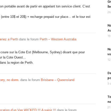
Gr
on portable avant de partir en appelant ton service client. C’est
îl
26
 (entre 10$ et 20$) + recharge prepaid sur place… et le tour est
Na
Au
19
enez a Perth
dans le forum
Perth – Western Australia
Nu
i coure sur la Cote Est (Melbourne, Sydney) disant que pour
vo
 sur la Cote Ouest…
12
dans la region de Perth.
De
po
rry, no dorm.
dans le forum
Brisbane – Queensland
5 
To
no
21
location d'un Van WICKED !!! A saisir !!!
dans le forum