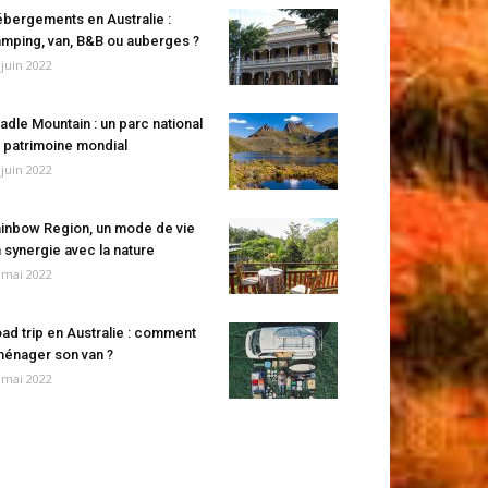
bergements en Australie :
mping, van, B&B ou auberges ?
 juin 2022
adle Mountain : un parc national
 patrimoine mondial
 juin 2022
inbow Region, un mode de vie
 synergie avec la nature
 mai 2022
ad trip en Australie : comment
énager son van ?
 mai 2022