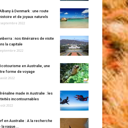
Albany à Denmark : une route
histoire et de joyaux naturels
 septembre 2022
nberra : nos itinéraires de visite
ns la capitale
septembre 2022
écotourisme en Australie, une
tre forme de voyage
 août 2022
rénaline made in Australie : les
tivités incontournables
août 2022
rf en Australie : A la recherche
 la vague...