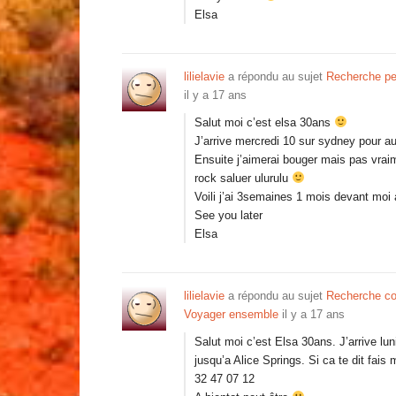
Elsa
lilielavie
a répondu au sujet
Recherche pe
il y a 17 ans
Salut moi c’est elsa 30ans
J’arrive mercredi 10 sur sydney pour au
Ensuite j’aimerai bouger mais pas vrai
rock saluer ulurulu
Voili j’ai 3semaines 1 mois devant moi a
See you later
Elsa
lilielavie
a répondu au sujet
Recherche co
Voyager ensemble
il y a 17 ans
Salut moi c’est Elsa 30ans. J’arrive luni
jusqu’a Alice Springs. Si ca te dit fais
32 47 07 12