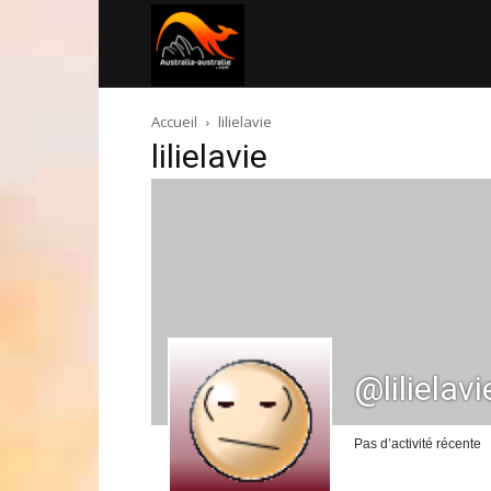
Australia-
Accueil
lilielavie
australie.com
lilielavie
@lilielavi
Pas d’activité récente