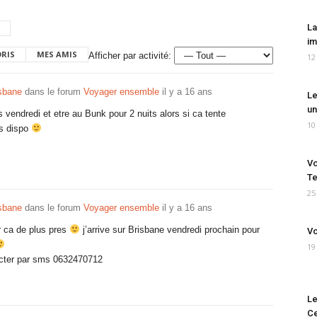
La
im
ORIS
MES AMIS
Afficher par activité:
12
isbane
dans le forum
Voyager ensemble
il y a 16 ans
Le
un
s vendredi et etre au Bunk pour 2 nuits alors si ca tente
10
is dispo
Vo
Te
25
isbane
dans le forum
Voyager ensemble
il y a 16 ans
ir ca de plus pres
j’arrive sur Brisbane vendredi prochain pour
Vo
19
tacter par sms 0632470712
Le
Ce