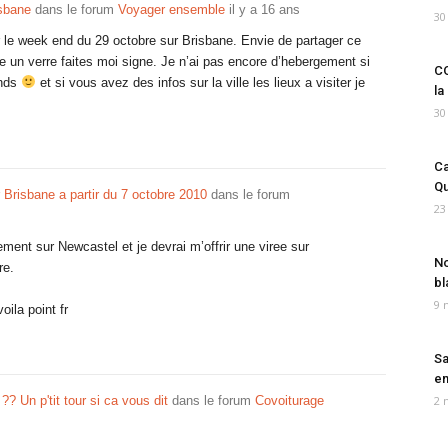
isbane
dans le forum
Voyager ensemble
il y a 16 ans
30
 le week end du 29 octobre sur Brisbane. Envie de partager ce
e un verre faites moi signe. Je n’ai pas encore d’hebergement si
CO
ends
et si vous avez des infos sur la ville les lieux a visiter je
la
30
Ca
Qu
 Brisbane a partir du 7 octobre 2010
dans le forum
23
ment sur Newcastel et je devrai m’offrir une viree sur
No
re.
bl
9 
oila point fr
Sa
em
? Un p'tit tour si ca vous dit
dans le forum
Covoiturage
2 