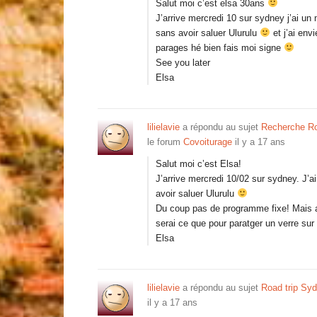
Salut moi c’est elsa 30ans
J’arrive mercredi 10 sur sydney j’ai un
sans avoir saluer Ulurulu
et j’ai env
parages hé bien fais moi signe
See you later
Elsa
lilielavie
a répondu au sujet
Recherche R
le forum
Covoiturage
il y a 17 ans
Salut moi c’est Elsa!
J’arrive mercredi 10/02 sur sydney. J’a
avoir saluer Ulurulu
Du coup pas de programme fixe! Mais an
serai ce que pour paratger un verre su
Elsa
lilielavie
a répondu au sujet
Road trip Syd
il y a 17 ans