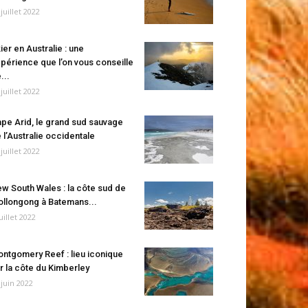
 juillet 2022
ier en Australie : une
périence que l’on vous conseille
...
 juillet 2022
pe Arid, le grand sud sauvage
 l’Australie occidentale
 juillet 2022
w South Wales : la côte sud de
llongong à Batemans...
juillet 2022
ntgomery Reef : lieu iconique
r la côte du Kimberley
 juin 2022