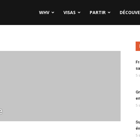
WHV
VISAS
PARTIR
DÉCOUVE
Fr
sa
5 
Gr
en
5 
e
Su
év
5 