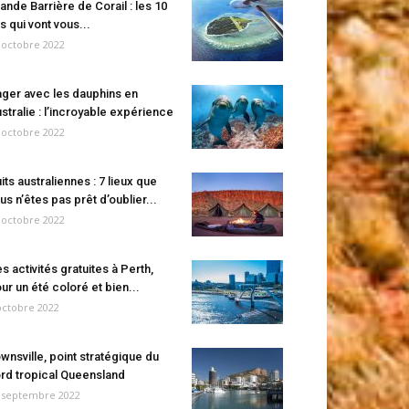
ande Barrière de Corail : les 10
es qui vont vous...
 octobre 2022
ger avec les dauphins en
stralie : l’incroyable expérience
 octobre 2022
its australiennes : 7 lieux que
us n’êtes pas prêt d’oublier...
 octobre 2022
s activités gratuites à Perth,
ur un été coloré et bien...
octobre 2022
wnsville, point stratégique du
rd tropical Queensland
 septembre 2022