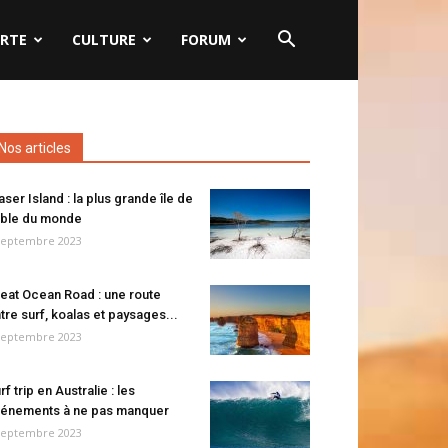
RTE
CULTURE
FORUM
Nos articles
aser Island : la plus grande île de
ble du monde
septembre 2023
eat Ocean Road : une route
tre surf, koalas et paysages...
septembre 2023
rf trip en Australie : les
énements à ne pas manquer
septembre 2023