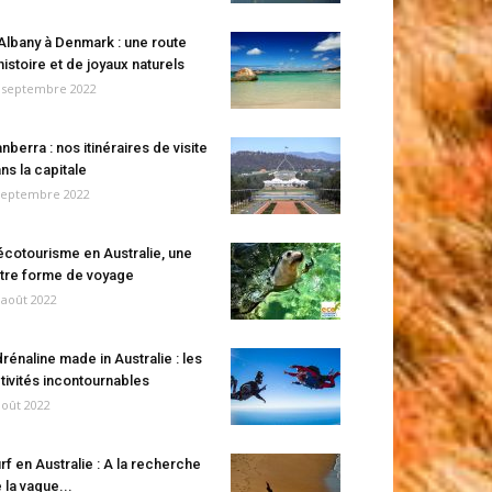
Albany à Denmark : une route
histoire et de joyaux naturels
 septembre 2022
nberra : nos itinéraires de visite
ns la capitale
septembre 2022
écotourisme en Australie, une
tre forme de voyage
 août 2022
rénaline made in Australie : les
tivités incontournables
août 2022
rf en Australie : A la recherche
 la vague...