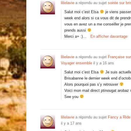
lilielavie
a répondu au sujet
soirée sur br
Salut moi c’est Elsa
je viens passer
week end alors si ca vous dit de prendr
vous en avez un a me conseiller je pr
prends aussi
Merci a+ :)…
En afficher davantage
lilielavie
a répondu au sujet
Française sur
Voyager ensemble
il y a 16 ans
Salut moi c’est Elsa
Je suis actuelle
Brisabanne le dernier week end d’octob
Alors pourquoi pas s’y retrouver
Voici mon mail direct ptinougat arobaz v
See you
lilielavie
a répondu au sujet
Fancy a Ride ?
il y a 17 ans