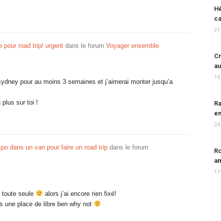
Hé
ca
21
 pour road trip/ urgent
dans le forum
Voyager ensemble
Cr
au
16
ur sydney pour au moins 3 semaines et j’aimerai monter jusqu’a
 plus sur toi !
Ra
en
24
spo dans un van pour faire un road trip
dans le forum
Ro
am
17
t toute seule
alors j’ai encore rien fixé!
rs une place de libre ben why not