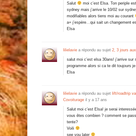
Salut
moi c’est Elsa. Ton periple es
sydney mais j’arrive le 10/02 sur sydney
modifiables alors tiens moi au courant
a+ j’espère…qui sait un changement est
Elsa
lilielavie
a répondu au sujet
2, 3 jours au
salut moi c’est elsa 30ans! j’arrive su
programme alors si ca te dit toujours j
Elsa
lilielavie
a répondu au sujet
lift/roadtrip
Covoiturage
il y a 17 ans
Salut moi c’est Elsa! je serai interess
vous êtes combien ? comment se passe 
tente?
Voili
see you later