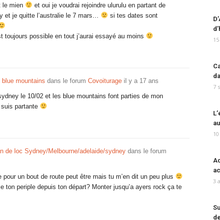
t le mien
et oui je voudrai rejoindre ulurulu en partant de
 et je quitte l’australie le 7 mars…
si tes dates sont
D’
d’
 toujours possible en tout j’aurai essayé au moins
15
Ca
da
x blue mountains
dans le forum
Covoiturage
il y a 17 ans
7 
r sydney le 10/02 et les blue mountains font parties de mon
e suis partante
L’
au
10
 van de loc Sydney/Melbourne/adelaide/sydney
dans le forum
Ad
ac
ée pour un bout de route peut être mais tu m’en dit un peu plus
3 
ton periple depuis ton départ? Monter jusqu’a ayers rock ça te
Su
de