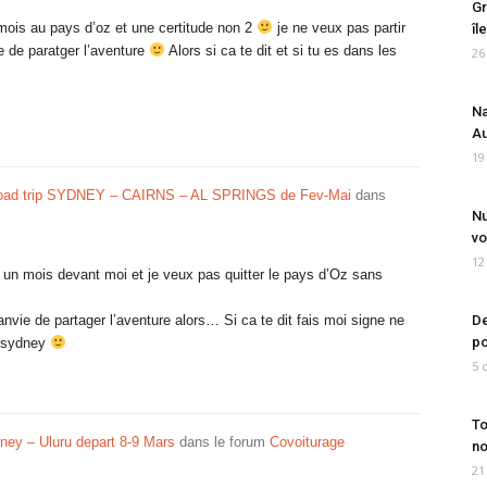
Gr
 mois au pays d’oz et une certitude non 2
je ne veux pas partir
îl
ie de paratger l’aventure
Alors si ca te dit et si tu es dans les
26
Na
Au
19
oad trip SYDNEY – CAIRNS – AL SPRINGS de Fev-Mai
dans
Nu
vo
12
i un mois devant moi et je veux pas quitter le pays d’Oz sans
vie de partager l’aventure alors… Si ca te dit fais moi signe ne
De
po
r sydney
5 
To
ney – Uluru depart 8-9 Mars
dans le forum
Covoiturage
no
21