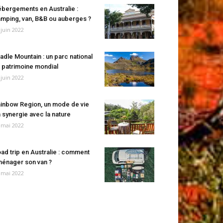
bergements en Australie :
mping, van, B&B ou auberges ?
 juin 2022
adle Mountain : un parc national
 patrimoine mondial
 juin 2022
inbow Region, un mode de vie
 synergie avec la nature
 mai 2022
ad trip en Australie : comment
énager son van ?
 mai 2022