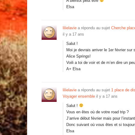
A bientot peut être
Elsa
lilielavie
a répondu au sujet
Cherche place
il y a 17 ans
Salut !
Moi je devrais arriver le 1er février s
Alice Springs!
Voili a toi de voir et de m’en dire un peu
A+ Elsa
lilielavie
a répondu au sujet
1 place de di
Voyager ensemble
il y a 17 ans
Salut !
Vous en êtes où de votre road trip ?
J’arrive début février mais pour l’instan
Donc suivant où vous êtes et si toujou
Elsa