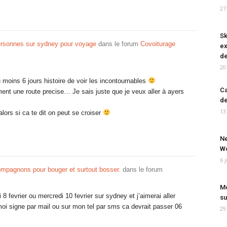
27
Sk
rsonnes sur sydney pour voyage
dans le forum
Covoiturage
ex
de
20
 moins 6 jours histoire de voir les incontournables
Ca
ment une route precise… Je sais juste que je veux aller à ayers
de
13
lors si ca te dit on peut se croiser
Ne
Wo
6 
mpagnons pour bouger et surtout bosser.
dans le forum
Mo
 8 fevrier ou mercredi 10 fevrier sur sydney et j’aimerai aller
su
 moi signe par mail ou sur mon tel par sms ca devrait passer 06
29