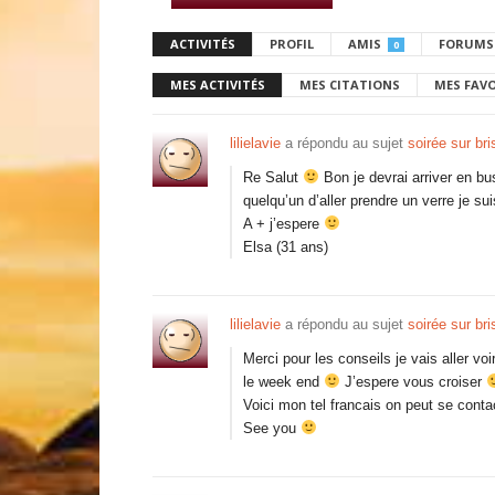
ACTIVITÉS
PROFIL
AMIS
FORUMS
0
MES ACTIVITÉS
MES CITATIONS
MES FAV
lilielavie
a répondu au sujet
soirée sur br
Re Salut
Bon je devrai arriver en bu
quelqu’un d’aller prendre un verre je su
A + j’espere
Elsa (31 ans)
lilielavie
a répondu au sujet
soirée sur br
Merci pour les conseils je vais aller vo
le week end
J’espere vous croiser
Voici mon tel francais on peut se con
See you