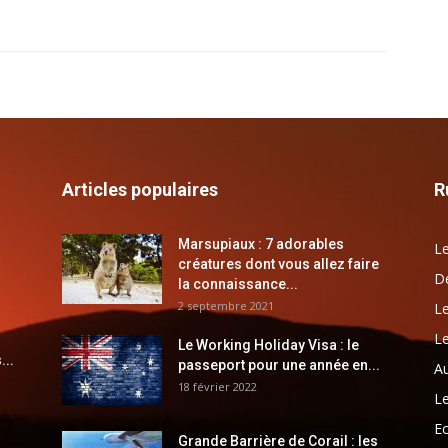
Articles populaires
R
Marsupiaux : 7 adorables
Le
créatures dont vous allez faire
Dé
la connaissance...
2 septembre 2021
Le
Le
Le Working Holiday Visa : le
...
passeport pour une année en...
Au
18 février 2022
Le
E
Grande Barrière de Corail : les