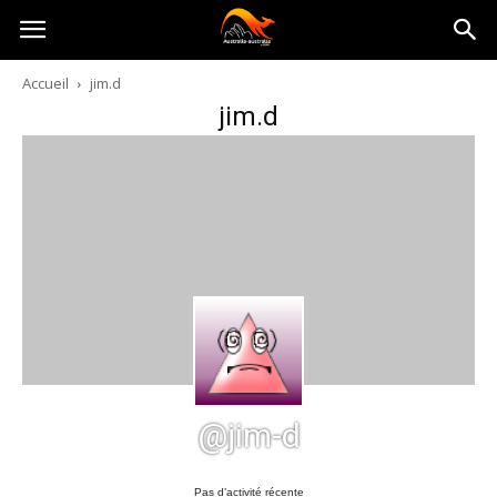
Australia-
Accueil
jim.d
jim.d
australie.com
@jim-d
Pas d’activité récente