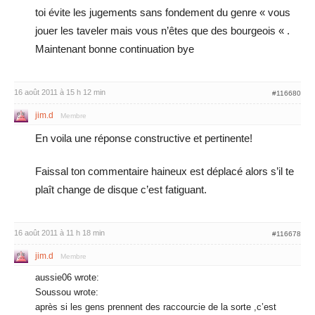
toi évite les jugements sans fondement du genre « vous
jouer les taveler mais vous n’êtes que des bourgeois « .
Maintenant bonne continuation bye
16 août 2011 à 15 h 12 min
#116680
jim.d
Membre
En voila une réponse constructive et pertinente!
Faissal ton commentaire haineux est déplacé alors s’il te
plaît change de disque c’est fatiguant.
16 août 2011 à 11 h 18 min
#116678
jim.d
Membre
aussie06 wrote:
Soussou wrote:
après si les gens prennent des raccourcie de la sorte ,c’est