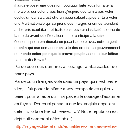
il a juste poser une question ,pourquoi faite vous lui faite la
morale ,c sur voler c pas bien ,j’espère que tu n’a pas voler
quelqu’un car sa c’est être un beau salaud ,après si tu a voler
une Multinationale qui se prend des marges énormes ,vendent
a des prix exorbitant ,et traite c’est ouvrier et salarié comme de
la merde avant de délocaliser … ,et participe a la crise
économique internationale en jouant au loto avec notre argent ,
et enfin qui ose demander ensuite des credits au gouvernement
du monde entier pour que le pauvre peuple assume leur bêtise
,la je te dis Bravo !
Parce que nous sommes à l’étranger ambassadeur de
notre pays…
Parce qu’un français vole dans un pays qui n’est pas le
sien, il fait porter le blâme à ses compatriotes qui eux
paient pour la faute qu’il n’a pas eu le courage d’assumer
en fuyant. Pourquoi pense tu que les anglais appellent
cela : » to take French leave… » ? Notre réputation est
déjà suffisamment détestable (
http://voyages.liberation.fr/actualite/les-francais-reelus-