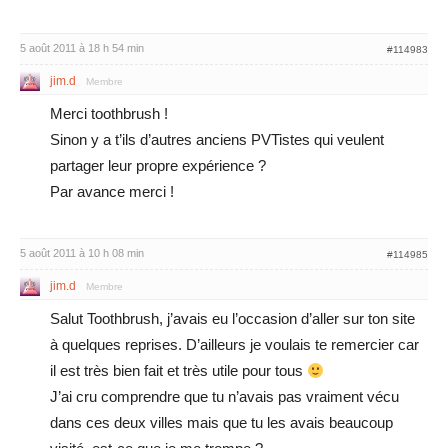
5 août 2011 à 18 h 54 min
#114983
jim.d
Membre
Merci toothbrush !
Sinon y a t’ils d’autres anciens PVTistes qui veulent
partager leur propre expérience ?
Par avance merci !
5 août 2011 à 10 h 08 min
#114985
jim.d
Membre
Salut Toothbrush, j’avais eu l’occasion d’aller sur ton site
à quelques reprises. D’ailleurs je voulais te remercier car
il est très bien fait et très utile pour tous
J’ai cru comprendre que tu n’avais pas vraiment vécu
dans ces deux villes mais que tu les avais beaucoup