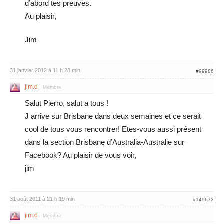
d’abord tes preuves.
Au plaisir,
Jim
31 janvier 2012 à 11 h 28 min
#99986
jim.d
Membre
Salut Pierro, salut a tous !
J arrive sur Brisbane dans deux semaines et ce serait
cool de tous vous rencontrer! Etes-vous aussi présent
dans la section Brisbane d’Australia-Australie sur
Facebook? Au plaisir de vous voir,
jim
31 août 2011 à 21 h 19 min
#149673
jim.d
Membre