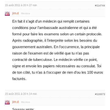
15 août 2011 à 20 h 27 min
#114744
jim.d
Membre
En fait il s’agit d’un médecin qui remplit certaines
conditions pour l’ambassade australienne et qui a été
formé pour faire les examens selon un certain protocole.
Après radiographie, il l’interprète selon les besoins du
gouvernement australien. En l’occurrence, la principale
raison de l’examen est de vérifié que tu n’as pas
contracté de tuberculose. Le médecin vérifie ce point,
signe et envoie les papiers nécessaires au consulat. Toi
de ton côté, tu n’as à t’occuper de rien d’ou les 100 euros
facturés.
15 août 2011 à 20 h 14 min
#116673
jim.d
Membre
Soussou wrote: