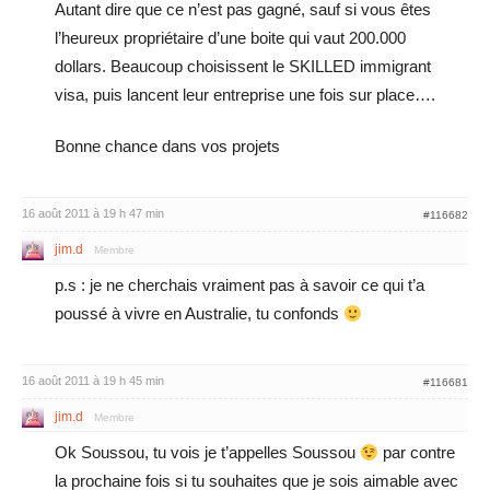
Autant dire que ce n’est pas gagné, sauf si vous êtes
l’heureux propriétaire d’une boite qui vaut 200.000
dollars. Beaucoup choisissent le SKILLED immigrant
visa, puis lancent leur entreprise une fois sur place….
Bonne chance dans vos projets
16 août 2011 à 19 h 47 min
#116682
jim.d
Membre
p.s : je ne cherchais vraiment pas à savoir ce qui t’a
poussé à vivre en Australie, tu confonds
16 août 2011 à 19 h 45 min
#116681
jim.d
Membre
Ok Soussou, tu vois je t’appelles Soussou
par contre
la prochaine fois si tu souhaites que je sois aimable avec