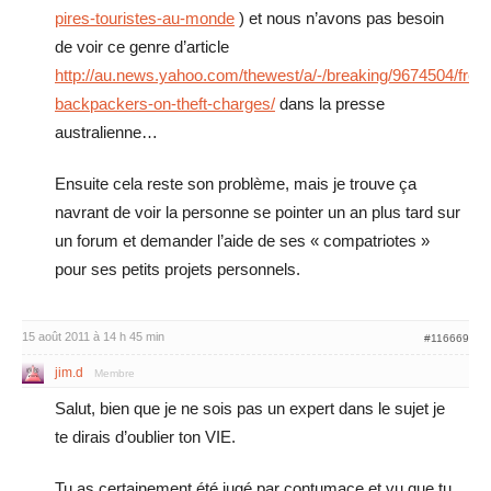
pires-touristes-au-monde
) et nous n’avons pas besoin
de voir ce genre d’article
http://au.news.yahoo.com/thewest/a/-/breaking/9674504/fren
backpackers-on-theft-charges/
dans la presse
australienne…
Ensuite cela reste son problème, mais je trouve ça
navrant de voir la personne se pointer un an plus tard sur
un forum et demander l’aide de ses « compatriotes »
pour ses petits projets personnels.
15 août 2011 à 14 h 45 min
#116669
jim.d
Membre
Salut, bien que je ne sois pas un expert dans le sujet je
te dirais d’oublier ton VIE.
Tu as certainement été jugé par contumace et vu que tu