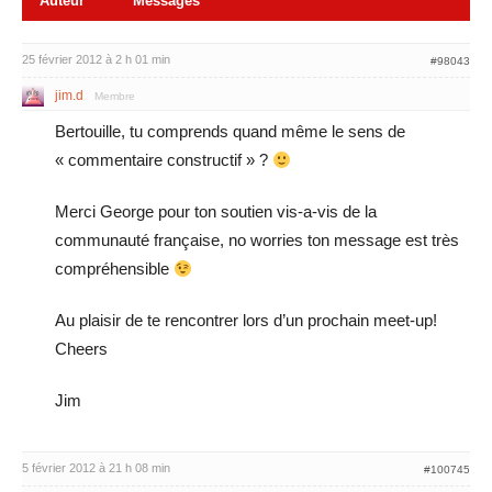
Auteur
Messages
25 février 2012 à 2 h 01 min
#98043
jim.d
Membre
Bertouille, tu comprends quand même le sens de
« commentaire constructif » ?
Merci George pour ton soutien vis-a-vis de la
communauté française, no worries ton message est très
compréhensible
Au plaisir de te rencontrer lors d’un prochain meet-up!
Cheers
Jim
5 février 2012 à 21 h 08 min
#100745