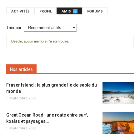
ACTIVITÉS
PROFIL
AMIS
FORUMS
0
Trier par:
Désolé, aucun membre n'a été trouvé.
Mes
amis
Nos articles
Fraser Island : la plus grande île de sable du
monde
5 septembre 2023
Great Ocean Road : une route entre surf,
koalas et paysages...
5 septembre 2023