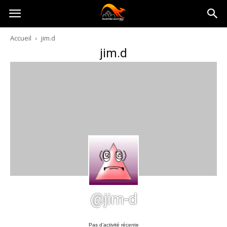
Australia-
Accueil
jim.d
jim.d
australie.com
@jim-d
Pas d’activité récente