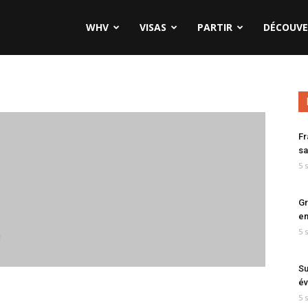
WHV
VISAS
PARTIR
DÉCOUVE
Fr
sa
5 
Gr
en
5 
Su
év
5 