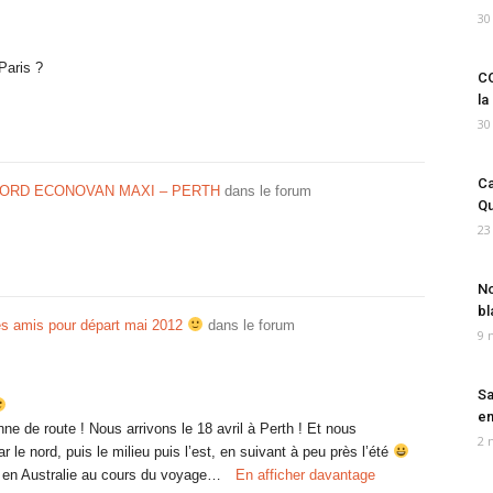
30
Paris ?
CO
la
30
Ca
FORD ECONOVAN MAXI – PERTH
dans le forum
Qu
23
No
bl
s amis pour départ mai 2012
dans le forum
9 
Sa
em
e de route ! Nous arrivons le 18 avril à Perth ! Et nous
2 
r le nord, puis le milieu puis l’est, en suivant à peu près l’été
r en Australie au cours du voyage…
En afficher davantage