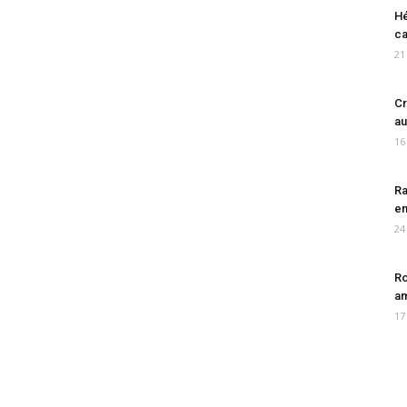
Hé
ca
21
Cr
au
16
Ra
en
24
Ro
am
17