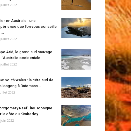
 juillet 2022
ier en Australie : une
périence que l’on vous conseille
...
 juillet 2022
pe Arid, le grand sud sauvage
 l’Australie occidentale
 juillet 2022
w South Wales : la côte sud de
llongong à Batemans...
juillet 2022
ntgomery Reef : lieu iconique
r la côte du Kimberley
 juin 2022