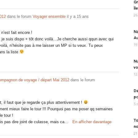
Gr
îl
26
2012
dans le forum
Voyager ensemble
il y a 15 ans
Na
 n’est fait encore !
Au
s je suis dispo + tôt donc voilà…Je cherche aussi qqun avec qui
19
oilà, n’hésite pas à me laisser un MP si tu veux. Tu peux
ns la liste
Nu
vo
12
mpagnon de voyage / départ Mai 2012
dans le forum
De
po
nt, il faut que je regarde ça plus attentivement !
5 
ment mieux faire le tour !!! Pourquoi pas me poser qq semaines
e tour !
To
is pas dire joint de culasse, mais ca…
En afficher davantage
no
21