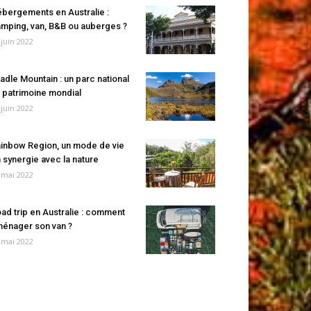
bergements en Australie :
mping, van, B&B ou auberges ?
 juin 2022
adle Mountain : un parc national
 patrimoine mondial
 juin 2022
inbow Region, un mode de vie
 synergie avec la nature
 mai 2022
ad trip en Australie : comment
énager son van ?
 mai 2022