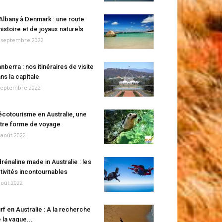
Albany à Denmark : une route
histoire et de joyaux naturels
 septembre 2022
nberra : nos itinéraires de visite
ns la capitale
septembre 2022
écotourisme en Australie, une
tre forme de voyage
 août 2022
rénaline made in Australie : les
tivités incontournables
août 2022
rf en Australie : A la recherche
 la vague...