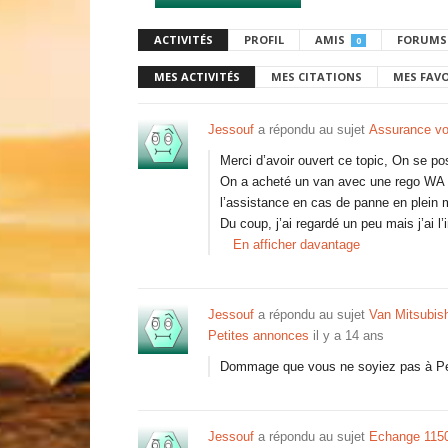
ACTIVITÉS
PROFIL
AMIS
FORUMS
0
MES ACTIVITÉS
MES CITATIONS
MES FAV
Jessouf
a répondu au sujet
Assurance vo
Merci d’avoir ouvert ce topic, On se p
On a acheté un van avec une rego WA et
l’assistance en cas de panne en plein 
Du coup, j’ai regardé un peu mais j’ai
En afficher davantage
Jessouf
a répondu au sujet
Van Mitsubis
Petites annonces
il y a 14 ans
Dommage que vous ne soyiez pas à Pert
Jessouf
a répondu au sujet
Echange 1150