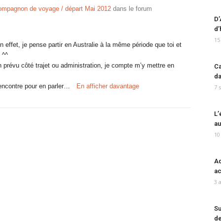
mpagnon de voyage / départ Mai 2012
dans le forum
D’
d’
15
 effet, je pense partir en Australie à la même période que toi et
 ^^
ien prévu côté trajet ou administration, je compte m’y mettre en
Ca
da
rencontre pour en parler…
En afficher davantage
7 
L’
au
10
Ad
ac
3 
Su
de