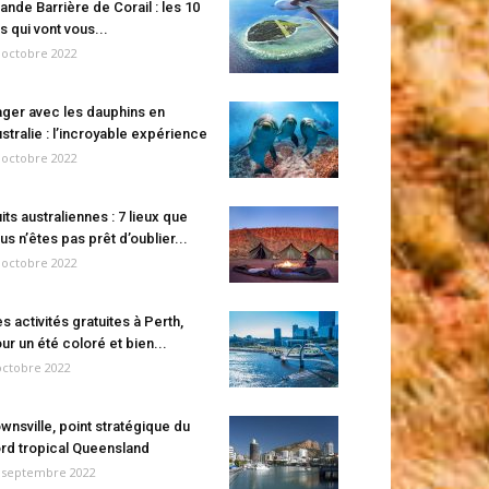
ande Barrière de Corail : les 10
es qui vont vous...
 octobre 2022
ger avec les dauphins en
stralie : l’incroyable expérience
 octobre 2022
its australiennes : 7 lieux que
us n’êtes pas prêt d’oublier...
 octobre 2022
s activités gratuites à Perth,
ur un été coloré et bien...
octobre 2022
wnsville, point stratégique du
rd tropical Queensland
 septembre 2022