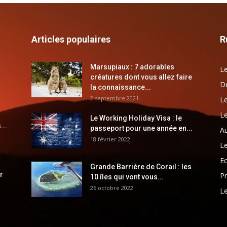
Articles populaires
R
Marsupiaux : 7 adorables
Le
créatures dont vous allez faire
Dé
la connaissance...
2 septembre 2021
Le
Le
Le Working Holiday Visa : le
...
passeport pour une année en...
Au
18 février 2022
Le
E
Grande Barrière de Corail : les
r
Pr
10 îles qui vont vous...
26 octobre 2022
Le