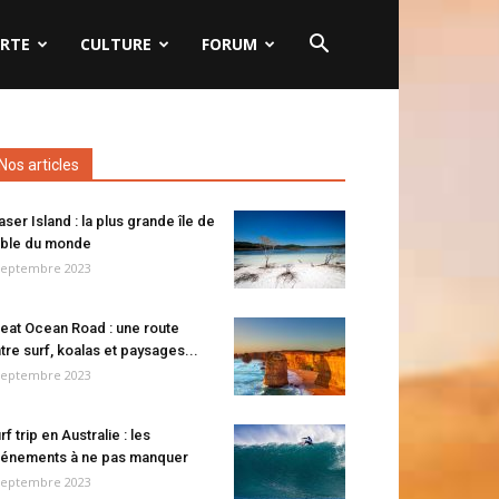
RTE
CULTURE
FORUM
Nos articles
aser Island : la plus grande île de
ble du monde
septembre 2023
eat Ocean Road : une route
tre surf, koalas et paysages...
septembre 2023
rf trip en Australie : les
énements à ne pas manquer
septembre 2023