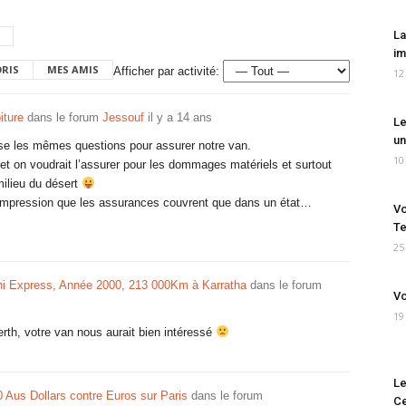
La
im
ORIS
MES AMIS
Afficher par activité:
12
iture
dans le forum
Jessouf
il y a 14 ans
Le
un
ose les mêmes questions pour assurer notre van.
10
 on voudrait l’assurer pour les dommages matériels et surtout
milieu du désert
 l’impression que les assurances couvrent que dans un état…
Vo
Te
25
hi Express, Année 2000, 213 000Km à Karratha
dans le forum
Vo
19
h, votre van nous aurait bien intéressé
Le
 Aus Dollars contre Euros sur Paris
dans le forum
Ce