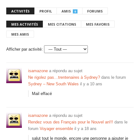
ACTIVITÉS
PROFIL
AMIS
FORUMS
0
MES ACTIVITÉS
MES CITATIONS
MES FAVORIS
MES AMIS
Afficher par activité:
isamazone
a répondu au sujet
Ne rigolez pas…trentenaires à Sydney?
dans le forum
Sydney – New South Wales
il y a 10 ans
Mail effacé
isamazone
a répondu au sujet
Rendez vous des Français pour le Nouvel an!!!
dans le
forum
Voyager ensemble
il y a 18 ans
salut tout le monde, encore une personne a ajouter je