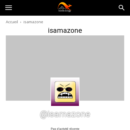
Australia-
Accueil
isamazone
isamazone
australie.com
@isamazone
Pas d’activité récente