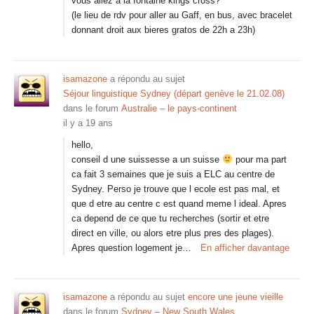
vous allez a la fontaine kings cross?
(le lieu de rdv pour aller au Gaff, en bus, avec bracelet
donnant droit aux bieres gratos de 22h a 23h)
isamazone
a répondu au sujet
Séjour linguistique Sydney (départ genève le 21.02.08)
dans le forum
Australie – le pays-continent
il y a 19 ans
hello,
conseil d une suissesse a un suisse
pour ma part
ca fait 3 semaines que je suis a ELC au centre de
Sydney. Perso je trouve que l ecole est pas mal, et
que d etre au centre c est quand meme l ideal. Apres
ca depend de ce que tu recherches (sortir et etre
direct en ville, ou alors etre plus pres des plages).
Apres question logement je…
En afficher davantage
isamazone
a répondu au sujet
encore une jeune vieille
dans le forum
Sydney – New South Wales