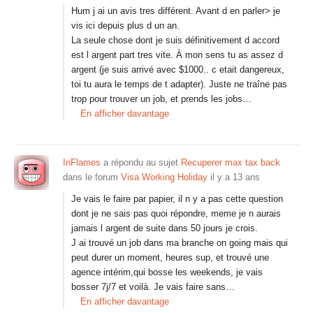
Hum j ai un avis tres différent. Avant d en parler> je
vis ici depuis plus d un an.
La seule chose dont je suis définitivement d accord
est l argent part tres vite. À mon sens tu as assez d
argent (je suis arrivé avec $1000.. c etait dangereux,
toi tu aura le temps de t adapter). Juste ne traîne pas
trop pour trouver un job, et prends les jobs…
En afficher davantage
InFlames
a répondu au sujet
Recuperer max tax back
dans le forum
Visa Working Holiday
il y a 13 ans
Je vais le faire par papier, il n y a pas cette question
dont je ne sais pas quoi répondre, meme je n aurais
jamais l argent de suite dans 50 jours je crois.
J ai trouvé un job dans ma branche on going mais qui
peut durer un moment, heures sup, et trouvé une
agence intérim,qui bosse les weekends, je vais
bosser 7j/7 et voilà. Je vais faire sans…
En afficher davantage