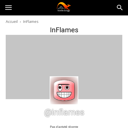
Australia-
Accueil
InFlames
InFlames
australie.com
@inflames
Pas d’activité récente