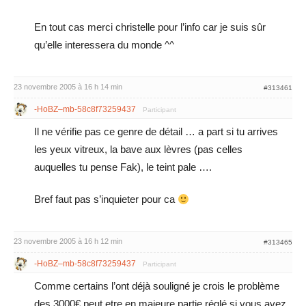
En tout cas merci christelle pour l’info car je suis sûr
qu’elle interessera du monde ^^
23 novembre 2005 à 16 h 14 min
#313461
-HoBZ–mb-58c8f73259437
Participant
Il ne vérifie pas ce genre de détail … a part si tu arrives
les yeux vitreux, la bave aux lèvres (pas celles
auquelles tu pense Fak), le teint pale ….
Bref faut pas s’inquieter pour ca
23 novembre 2005 à 16 h 12 min
#313465
-HoBZ–mb-58c8f73259437
Participant
Comme certains l’ont déjà souligné je crois le problème
des 3000€ peut etre en majeure partie réglé si vous avez