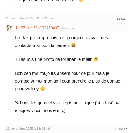
23 novembre 2005 à 11 h 02 min
#315117
-HoBZ–mb-58c8f73259437
Participant
LoL fak je comprenais pas pourquoi tu avais des
contacts msn soudainement
Tu as mis une photo de toi ahah le malin
Bon ben moi toujours absent pour ce jour mais je
compte sur toi mon ami pour prendre le plus de contact
pour sydney
Schuss les gens et vive le piston … (que j’ai refusé par
éthique… oui monsieur :p)
21 novembre 2005 à 5 h 03 min
#315112