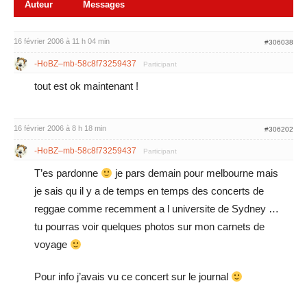
Auteur
Messages
16 février 2006 à 11 h 04 min
#306038
-HoBZ–mb-58c8f73259437
Participant
tout est ok maintenant !
16 février 2006 à 8 h 18 min
#306202
-HoBZ–mb-58c8f73259437
Participant
T’es pardonne
je pars demain pour melbourne mais
je sais qu il y a de temps en temps des concerts de
reggae comme recemment a l universite de Sydney …
tu pourras voir quelques photos sur mon carnets de
voyage
Pour info j’avais vu ce concert sur le journal