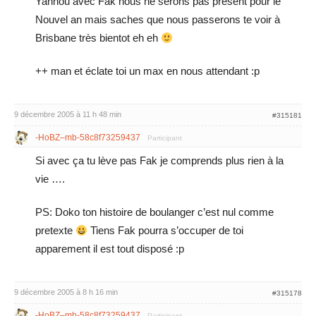
Yannou avec Fak nous ne serons pas présent pour le
Nouvel an mais saches que nous passerons te voir à
Brisbane très bientot eh eh
++ man et éclate toi un max en nous attendant :p
9 décembre 2005 à 11 h 48 min
#315181
-HoBZ–mb-58c8f73259437
Participant
Si avec ça tu lève pas Fak je comprends plus rien à la
vie ….
PS: Doko ton histoire de boulanger c’est nul comme
pretexte
Tiens Fak pourra s’occuper de toi
apparement il est tout disposé :p
9 décembre 2005 à 8 h 16 min
#315178
-HoBZ–mb-58c8f73259437
Participant