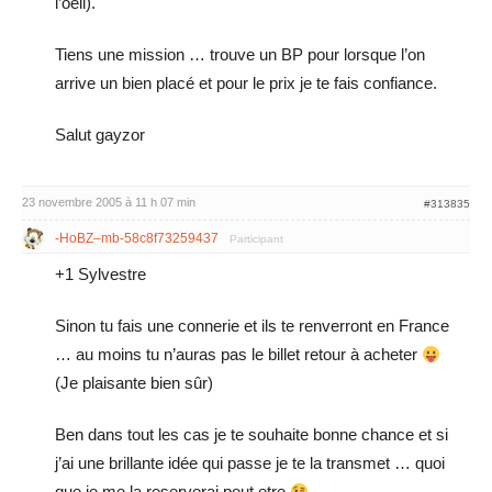
l’oeil).
Tiens une mission … trouve un BP pour lorsque l’on
arrive un bien placé et pour le prix je te fais confiance.
Salut gayzor
23 novembre 2005 à 11 h 07 min
#313835
-HoBZ–mb-58c8f73259437
Participant
+1 Sylvestre
Sinon tu fais une connerie et ils te renverront en France
… au moins tu n’auras pas le billet retour à acheter
(Je plaisante bien sûr)
Ben dans tout les cas je te souhaite bonne chance et si
j’ai une brillante idée qui passe je te la transmet … quoi
que je me la reserverai peut etre