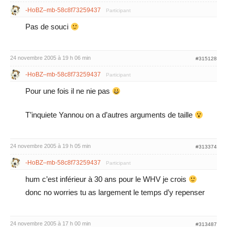
-HoBZ–mb-58c8f73259437
Participant
Pas de souci
24 novembre 2005 à 19 h 06 min
#315128
-HoBZ–mb-58c8f73259437
Participant
Pour une fois il ne nie pas
T’inquiete Yannou on a d’autres arguments de taille
24 novembre 2005 à 19 h 05 min
#313374
-HoBZ–mb-58c8f73259437
Participant
hum c’est inférieur à 30 ans pour le WHV je crois
donc no worries tu as largement le temps d’y repenser
24 novembre 2005 à 17 h 00 min
#313487