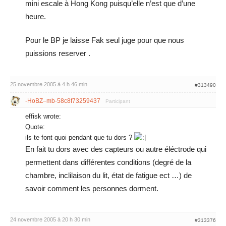
mini escale à Hong Kong puisqu’elle n’est que d’une
heure.
Pour le BP je laisse Fak seul juge pour que nous
puissions reserver .
25 novembre 2005 à 4 h 46 min
#313490
-HoBZ–mb-58c8f73259437
Participant
effisk wrote:
Quote:
ils te font quoi pendant que tu dors ?
En fait tu dors avec des capteurs ou autre éléctrode qui
permettent dans différentes conditions (degré de la
chambre, inclilaison du lit, état de fatigue ect …) de
savoir comment les personnes dorment.
24 novembre 2005 à 20 h 30 min
#313376