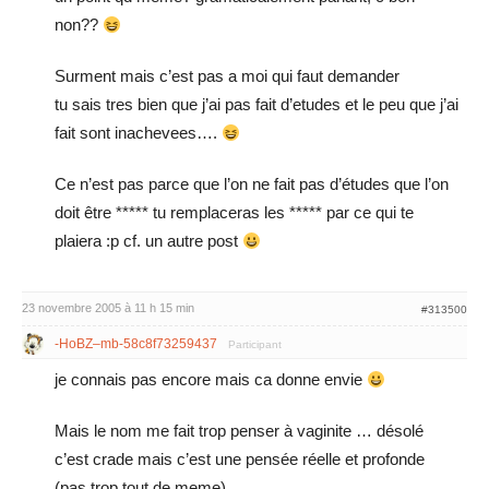
non??
Surment mais c’est pas a moi qui faut demander
tu sais tres bien que j’ai pas fait d’etudes et le peu que j’ai
fait sont inachevees….
Ce n’est pas parce que l’on ne fait pas d’études que l’on
doit être ***** tu remplaceras les ***** par ce qui te
plaiera :p cf. un autre post
23 novembre 2005 à 11 h 15 min
#313500
-HoBZ–mb-58c8f73259437
Participant
je connais pas encore mais ca donne envie
Mais le nom me fait trop penser à vaginite … désolé
c’est crade mais c’est une pensée réelle et profonde
(pas trop tout de meme)