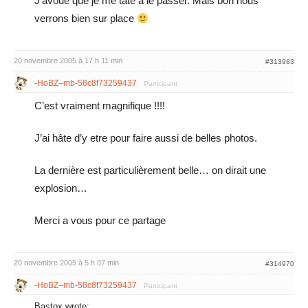
J’avoue que je me tate à le passer. Mais bon nous
verrons bien sur place
20 novembre 2005 à 17 h 11 min
#313983
-HoBZ–mb-58c8f73259437
Participant
C’est vraiment magnifique !!!!
J’ai hâte d’y etre pour faire aussi de belles photos.
La dernière est particulièrement belle… on dirait une
explosion…
Merci a vous pour ce partage
20 novembre 2005 à 5 h 07 min
#314970
-HoBZ–mb-58c8f73259437
Participant
Bastox wrote: