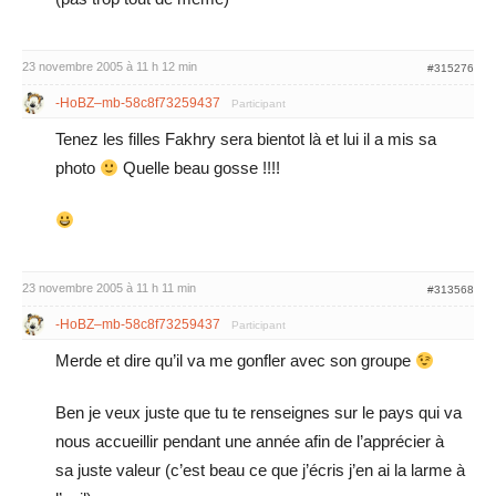
23 novembre 2005 à 11 h 12 min
#315276
-HoBZ–mb-58c8f73259437
Participant
Tenez les filles Fakhry sera bientot là et lui il a mis sa
photo
Quelle beau gosse !!!!
23 novembre 2005 à 11 h 11 min
#313568
-HoBZ–mb-58c8f73259437
Participant
Merde et dire qu’il va me gonfler avec son groupe
Ben je veux juste que tu te renseignes sur le pays qui va
nous accueillir pendant une année afin de l’apprécier à
sa juste valeur (c’est beau ce que j’écris j’en ai la larme à