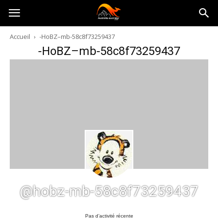
Australia-
Accueil
-HoBZ–mb-58c8f73259437
-HoBZ–mb-58c8f73259437
australie.com
@hobz-mb-58c8f73259437
Pas d’activité récente