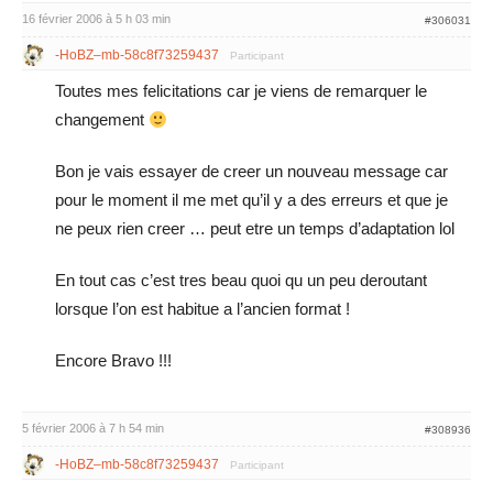
16 février 2006 à 5 h 03 min
#306031
-HoBZ–mb-58c8f73259437
Participant
Toutes mes felicitations car je viens de remarquer le
changement
Bon je vais essayer de creer un nouveau message car
pour le moment il me met qu’il y a des erreurs et que je
ne peux rien creer … peut etre un temps d’adaptation lol
En tout cas c’est tres beau quoi qu un peu deroutant
lorsque l’on est habitue a l’ancien format !
Encore Bravo !!!
5 février 2006 à 7 h 54 min
#308936
-HoBZ–mb-58c8f73259437
Participant