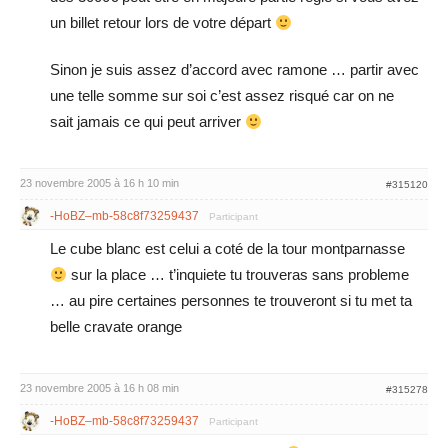
un billet retour lors de votre départ
Sinon je suis assez d’accord avec ramone … partir avec
une telle somme sur soi c’est assez risqué car on ne
sait jamais ce qui peut arriver
23 novembre 2005 à 16 h 10 min
#315120
-HoBZ–mb-58c8f73259437
Participant
Le cube blanc est celui a coté de la tour montparnasse
sur la place … t’inquiete tu trouveras sans probleme
… au pire certaines personnes te trouveront si tu met ta
belle cravate orange
23 novembre 2005 à 16 h 08 min
#315278
-HoBZ–mb-58c8f73259437
Participant