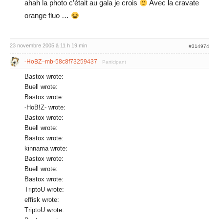
ahah la photo c’était au gala je crois
Avec la cravate
orange fluo …
23 novembre 2005 à 11 h 19 min
#314974
-HoBZ–mb-58c8f73259437
Participant
Bastox wrote:
Buell wrote:
Bastox wrote:
-HoB!Z- wrote:
Bastox wrote:
Buell wrote:
Bastox wrote:
kinnama wrote:
Bastox wrote:
Buell wrote:
Bastox wrote:
TriptoU wrote:
effisk wrote:
TriptoU wrote: