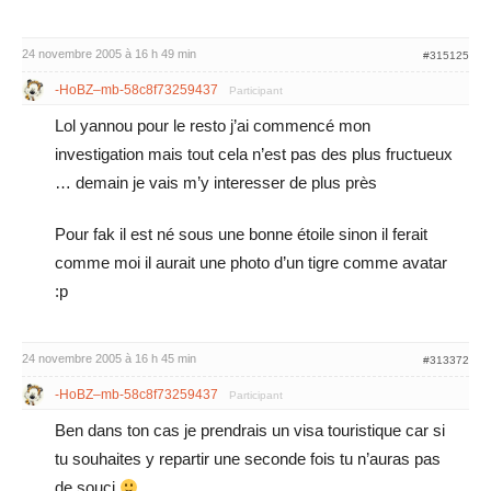
24 novembre 2005 à 16 h 49 min
#315125
-HoBZ–mb-58c8f73259437
Participant
Lol yannou pour le resto j’ai commencé mon
investigation mais tout cela n’est pas des plus fructueux
… demain je vais m’y interesser de plus près
Pour fak il est né sous une bonne étoile sinon il ferait
comme moi il aurait une photo d’un tigre comme avatar
:p
24 novembre 2005 à 16 h 45 min
#313372
-HoBZ–mb-58c8f73259437
Participant
Ben dans ton cas je prendrais un visa touristique car si
tu souhaites y repartir une seconde fois tu n’auras pas
de souci