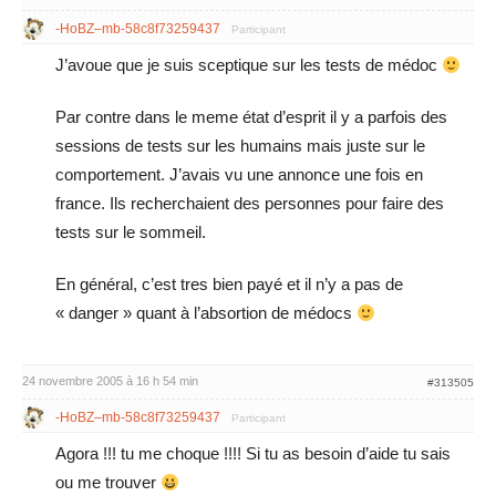
-HoBZ–mb-58c8f73259437
Participant
J’avoue que je suis sceptique sur les tests de médoc
Par contre dans le meme état d’esprit il y a parfois des
sessions de tests sur les humains mais juste sur le
comportement. J’avais vu une annonce une fois en
france. Ils recherchaient des personnes pour faire des
tests sur le sommeil.
En général, c’est tres bien payé et il n’y a pas de
« danger » quant à l’absortion de médocs
24 novembre 2005 à 16 h 54 min
#313505
-HoBZ–mb-58c8f73259437
Participant
Agora !!! tu me choque !!!! Si tu as besoin d’aide tu sais
ou me trouver