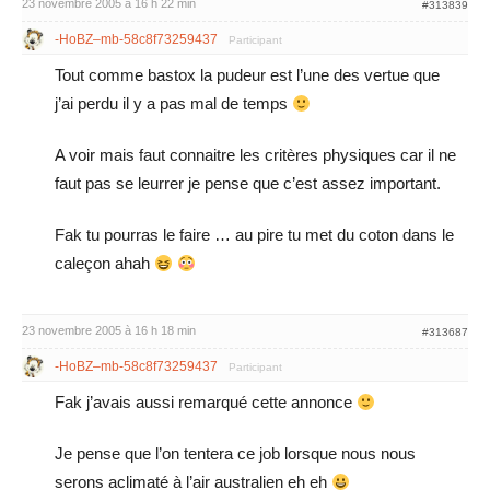
23 novembre 2005 à 16 h 22 min
#313839
-HoBZ–mb-58c8f73259437
Participant
Tout comme bastox la pudeur est l’une des vertue que
j’ai perdu il y a pas mal de temps
A voir mais faut connaitre les critères physiques car il ne
faut pas se leurrer je pense que c’est assez important.
Fak tu pourras le faire … au pire tu met du coton dans le
caleçon ahah
23 novembre 2005 à 16 h 18 min
#313687
-HoBZ–mb-58c8f73259437
Participant
Fak j’avais aussi remarqué cette annonce
Je pense que l’on tentera ce job lorsque nous nous
serons aclimaté à l’air australien eh eh