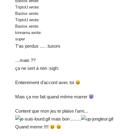
Bastox wrote:
TriptoU wrote:
Bastox wrote:
TriptoU wrote:
Bastox wrote:
kinnama wrote:
super
T’as perdus …. :tusors
…mais ??
ça ne sert à rien :sigh:
Entierement d’accord avec toi
Mais ça me fait quand même marrer
Content que mon jeu te plaise l’ami.
.
.
mais bon
.
……
Quand meme !!!!