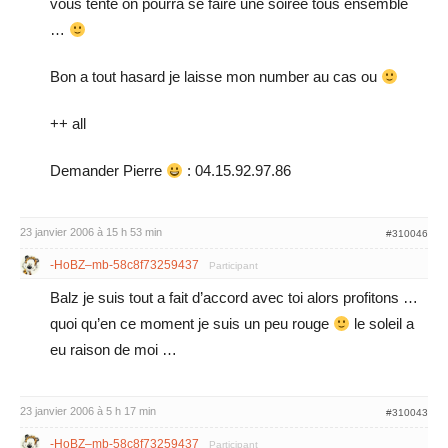
vous tente on pourra se faire une soiree tous ensemble
…
Bon a tout hasard je laisse mon number au cas ou
++ all
Demander Pierre
: 04.15.92.97.86
23 janvier 2006 à 15 h 53 min
#310046
-HoBZ–mb-58c8f73259437
Participant
Balz je suis tout a fait d’accord avec toi alors profitons …
quoi qu’en ce moment je suis un peu rouge
le soleil a
eu raison de moi …
23 janvier 2006 à 5 h 17 min
#310043
-HoBZ–mb-58c8f73259437
Participant