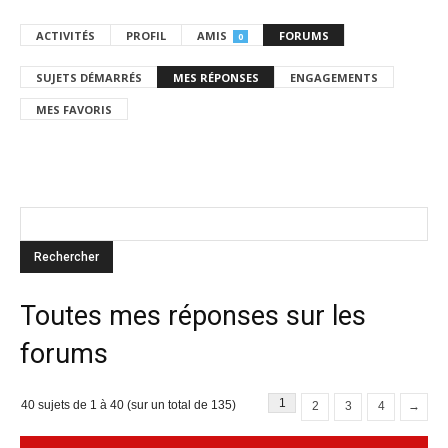
ACTIVITÉS
PROFIL
AMIS
FORUMS
0
SUJETS DÉMARRÉS
MES RÉPONSES
ENGAGEMENTS
MES FAVORIS
Toutes mes réponses sur les
forums
1
40 sujets de 1 à 40 (sur un total de 135)
2
3
4
→