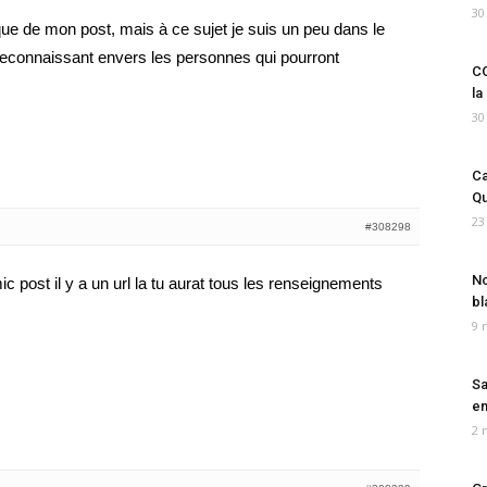
30
ue de mon post, mais à ce sujet je suis un peu dans le
 reconnaissant envers les personnes qui pourront
CO
la
30
Ca
Qu
23
#308298
No
c post il y a un url la tu aurat tous les renseignements
bl
9 
Sa
em
2 