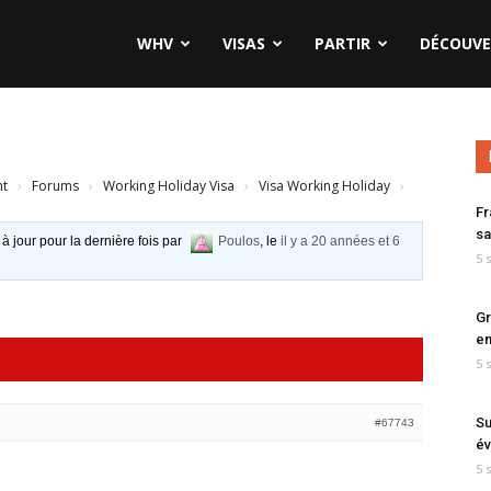
WHV
VISAS
PARTIR
DÉCOUVE
nt
›
Forums
›
Working Holiday Visa
›
Visa Working Holiday
›
Fr
sa
 à jour pour la dernière fois par
Poulos
, le
il y a 20 années et 6
5 
Gr
en
5 
Su
#67743
év
5 