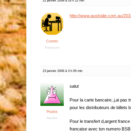
22 janvier 2006 à 18 h 12 min
http://www.australie.com.au/203
Cosmic
Participant
23 janvier 2006 à 3 h 05 min
salut
Pour la carte bancaire, j,ai pas 
pour les distributeurs de billets b
Poulos
Membre
Pour le transfert d,argent france
francaise avec ton numero BSB (