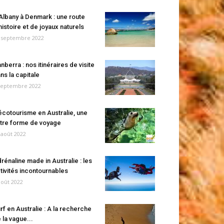
Albany à Denmark : une route
histoire et de joyaux naturels
 septembre 2022
nberra : nos itinéraires de visite
ns la capitale
septembre 2022
écotourisme en Australie, une
tre forme de voyage
 août 2022
rénaline made in Australie : les
tivités incontournables
août 2022
rf en Australie : A la recherche
 la vague...