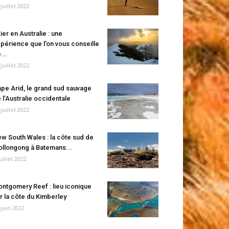
 juillet 2022
ier en Australie : une
périence que l’on vous conseille
...
 juillet 2022
pe Arid, le grand sud sauvage
 l’Australie occidentale
 juillet 2022
w South Wales : la côte sud de
llongong à Batemans...
juillet 2022
ntgomery Reef : lieu iconique
r la côte du Kimberley
 juin 2022