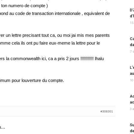
, ton numero de compte )
D’
pond au code de transaction internationale , equivalent de
d’
15
yer un lettre precisant tout ca, ou moi jai mis mes parents
Ca
e cela ils ont pu faire eux-meme la lettre pour le
da
7 
 la commonwealth ici, ca a pris 2 jours !!!!!!!!!!! lhalu
L’
au
inimum pour louverture du compte.
10
Ad
ac
3 
#308301
Su
eu…
de