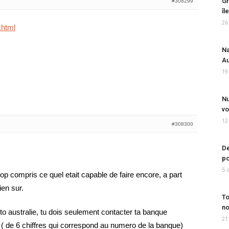
Gr
#308299
îl
26
.html
Na
Au
19
Nu
vo
12
#308300
De
po
5 
trop compris ce quel etait capable de faire encore, a part
ien sur.
To
no
 to australie, tu dois seulement contacter ta banque
21
 de 6 chiffres qui correspond au numero de la banque)