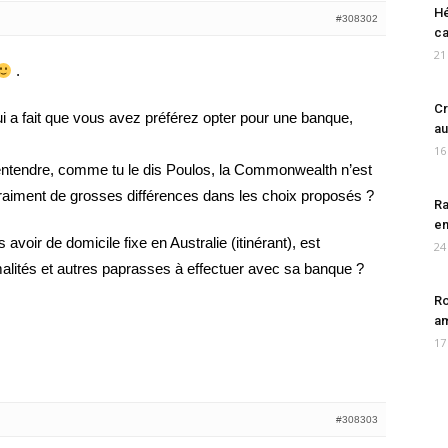
Hé
#308302
ca
21
.
Cr
i a fait que vous avez préférez opter pour une banque,
au
16
u entendre, comme tu le dis Poulos, la Commonwealth n’est
vraiment de grosses différences dans les choix proposés ?
Ra
en
s avoir de domicile fixe en Australie (itinérant), est
24
malités et autres paprasses à effectuer avec sa banque ?
Ro
am
17
#308303