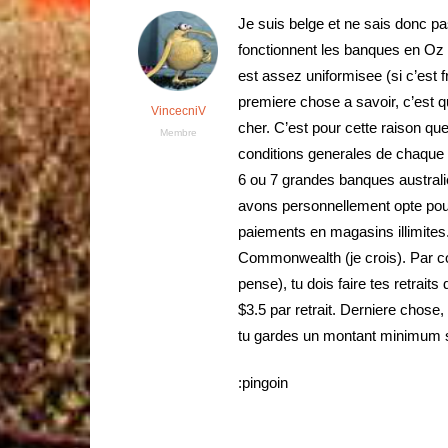
Je suis belge et ne sais donc 
fonctionnent les banques en Oz es
est assez uniformisee (si c’est
premiere chose a savoir, c’est q
VincecniV
cher. C’est pour cette raison que
Membre
conditions generales de chaque 
6 ou 7 grandes banques australie
avons personnellement opte pour 
paiements en magasins illimites.
Commonwealth (je crois). Par con
pense), tu dois faire tes retrai
$3.5 par retrait. Derniere chose
tu gardes un montant minimum s
:pingoin