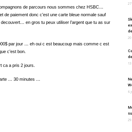
27
 compagnons de parcours nous sommes chez HSBC…
 et de paiement donc c’est une carte bleue normale sauf
Sk
ecouvert… en gros tu peux utiliser l’argent que tu as sur
ex
de
20
 1000$ par jour … eh oui c est beaucoup mais comme c est
Ca
que c’est bon.
de
13
 ca a pris 2 jours.
 carte … 30 minutes …
Ne
Wo
6 
Mo
su
29