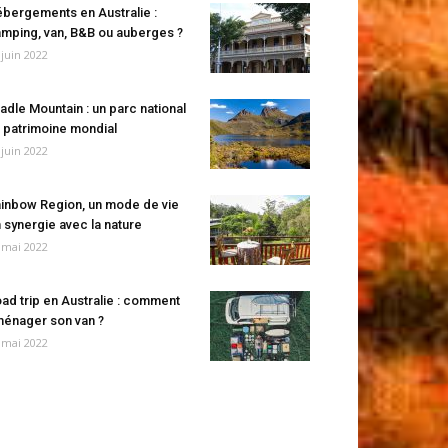
bergements en Australie :
mping, van, B&B ou auberges ?
 juin 2022
adle Mountain : un parc national
 patrimoine mondial
 juin 2022
inbow Region, un mode de vie
 synergie avec la nature
 mai 2022
ad trip en Australie : comment
énager son van ?
 mai 2022