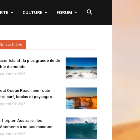
RTE
CULTURE
FORUM
Nos articles
aser Island : la plus grande île de
ble du monde
septembre 2023
eat Ocean Road : une route
tre surf, koalas et paysages...
septembre 2023
rf trip en Australie : les
énements à ne pas manquer
septembre 2023