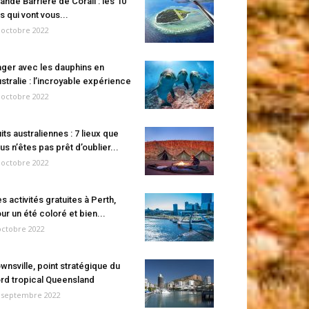
ande Barrière de Corail : les 10
es qui vont vous...
 octobre 2022
ger avec les dauphins en
stralie : l’incroyable expérience
 octobre 2022
its australiennes : 7 lieux que
us n’êtes pas prêt d’oublier...
 octobre 2022
s activités gratuites à Perth,
ur un été coloré et bien...
octobre 2022
wnsville, point stratégique du
rd tropical Queensland
 septembre 2022