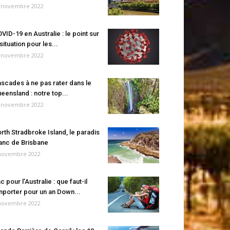
 novembre 2022
VID-19 en Australie : le point sur
 situation pour les...
 novembre 2022
scades à ne pas rater dans le
eensland : notre top...
 novembre 2022
rth Stradbroke Island, le paradis
anc de Brisbane
novembre 2022
c pour l’Australie : que faut-il
porter pour un an Down...
novembre 2022