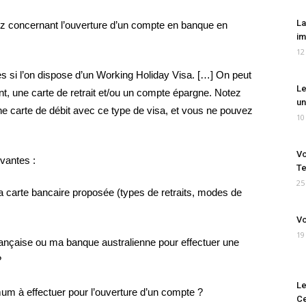
La
ioz concernant l’ouverture d’un compte en banque en
im
12
es si l’on dispose d’un Working Holiday Visa. […] On peut
Le
, une carte de retrait et/ou un compte épargne. Notez
un
 une carte de débit avec ce type de visa, et vous ne pouvez
10
Vo
vantes :
Te
25
la carte bancaire proposée (types de retraits, modes de
Vo
19
rançaise ou ma banque australienne pour effectuer une
?
Le
mum à effectuer pour l’ouverture d’un compte ?
Ce