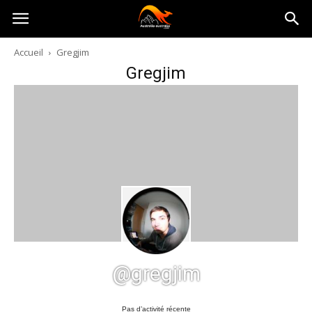
Australia-
Accueil
Gregjim
Gregjim
australie.com
@gregjim
Pas d’activité récente