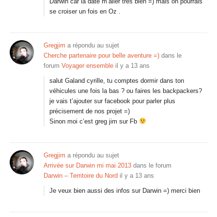
Darwin car la date m’aller trés bien =) mais on pourrais
se croiser un fois en Oz .
Gregjim
a répondu au sujet
Cherche partenaire pour belle aventure =)
dans le
forum
Voyager ensemble
il y a 13 ans
salut Galand cyrille, tu comptes dormir dans ton
véhicules une fois la bas ? ou faires les backpackers?
je vais t’ajouter sur facebook pour parler plus
précisement de nos projet =)
Sinon moi c’est greg jim sur Fb
Gregjim
a répondu au sujet
Arrivée sur Darwin mi mai 2013
dans le forum
Darwin – Territoire du Nord
il y a 13 ans
Je veux bien aussi des infos sur Darwin =) merci bien