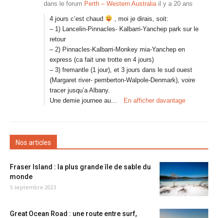
dans le forum
Perth – Western Australia
il y a 20 ans
4 jours c’est chaud
, moi je dirais, soit:
– 1) Lancelin-Pinnacles- Kalbarri-Yanchep park sur le
retour
– 2) Pinnacles-Kalbarri-Monkey mia-Yanchep en
express (ca fait une trotte en 4 jours)
– 3) fremantle (1 jour), et 3 jours dans le sud ouest
(Margaret river- pemberton-Walpole-Denmark), voire
tracer jusqu’a Albany.
Une demie journee au…
En afficher davantage
Nos articles
Fraser Island : la plus grande île de sable du
monde
5 septembre 2023
Great Ocean Road : une route entre surf,