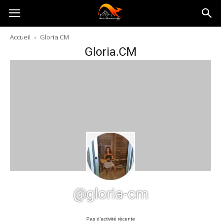
Australia-
Accueil
Gloria.CM
Gloria.CM
australie.com
@gloria-cm
Pas d’activité récente