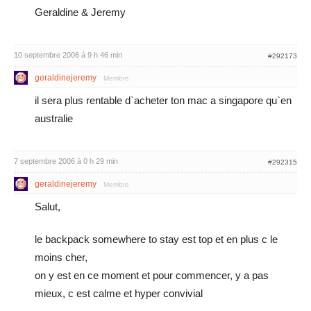
Geraldine & Jeremy
10 septembre 2006 à 9 h 46 min
#292173
geraldinejeremy
Membre
il sera plus rentable d`acheter ton mac a singapore qu`en
australie
7 septembre 2006 à 0 h 29 min
#292315
geraldinejeremy
Membre
Salut,
le backpack somewhere to stay est top et en plus c le
moins cher,
on y est en ce moment et pour commencer, y a pas
mieux, c est calme et hyper convivial