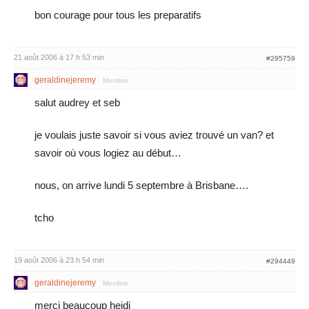
bon courage pour tous les preparatifs
21 août 2006 à 17 h 53 min
#295759
geraldinejeremy
Membre
salut audrey et seb
je voulais juste savoir si vous aviez trouvé un van? et
savoir où vous logiez au début…
nous, on arrive lundi 5 septembre à Brisbane….
tcho
19 août 2006 à 23 h 54 min
#294449
geraldinejeremy
Membre
merci beaucoup heidi