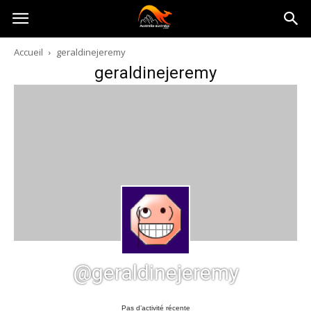
Australia-
Accueil
geraldinejeremy
geraldinejeremy
australie.com
@geraldinejeremy
Pas d’activité récente