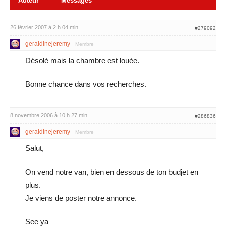
Auteur
Messages
26 février 2007 à 2 h 04 min
#279092
geraldinejeremy
Membre
Désolé mais la chambre est louée.
Bonne chance dans vos recherches.
8 novembre 2006 à 10 h 27 min
#286836
geraldinejeremy
Membre
Salut,
On vend notre van, bien en dessous de ton budjet en
plus.
Je viens de poster notre annonce.
See ya